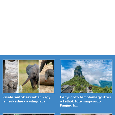
Kiselefántok akcióban – így
Lenyűgöző templomegyüttes
ismerkednek a világgal a...
a felhők fölé magasodó
Fanjing h...