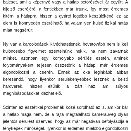
baleset, ami a képernyő vagy a hátlap betörésével jár együtt. A
kijelző cseréjéről a fentiekben már írtunk, így most érdemes
kitérni a hátlapra, hiszen a gyártó legtöbb készülékénél ez az
elem is könnyedén cserélhető, ha valamilyen külső fizikai hatás
miatt megsérült.
Nyilván a karcolódások kivédhetetlenek, hovatovább nem is kell
különösebb figyelmet szentelnünk nekik, ha nem zavarnak
minket, azonban egy komolyabb sérülés esetén, aminek
folyományaként teljesen összetörik a hátlap, már érdemes
elgondolkozni a cserén. Ennek az oka leginkább abban
keresendő, hogy ilyenkor sérülékenyebbek lesznek a belső
hardverek, hiszen eltűnik a zárt ház, ami súlyos
meghibásodásokat idézhet elő.
Szintén az esztétikai problémák közé sorolható az is, amikor bár
a hátlap maga nem, de a rajta megtalálható kameraüveg olyan
jelentős sérülést szenved, hogy az már negatívan befolyásolja a
fényképek minőségét. Ilyenkor is érdemes mielőbb elgondolkozni