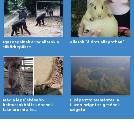
Így reagálnak a vadállatok a
Állatok “áldott állapotban”
tükörképükre
Még a legtüskésebb
Elképesztő természet: a
kaktuszokból is képesek
Luzon-sziget szigetének
lakmározni a te...
szigete