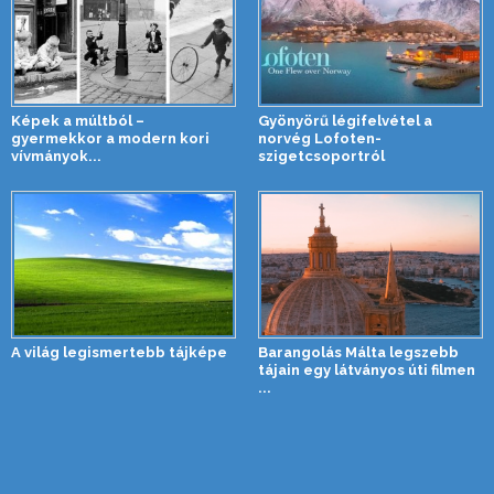
Képek a múltból –
Gyönyörű légifelvétel a
gyermekkor a modern kori
norvég Lofoten-
vívmányok...
szigetcsoportról
A világ legismertebb tájképe
Barangolás Málta legszebb
tájain egy látványos úti filmen
...