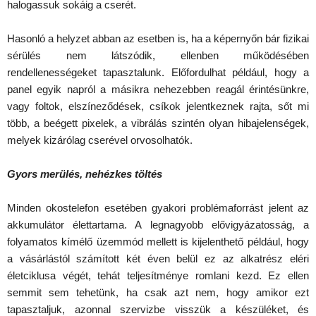
halogassuk sokáig a cserét.
Hasonló a helyzet abban az esetben is, ha a képernyőn bár fizikai
sérülés nem látszódik, ellenben működésében
rendellenességeket tapasztalunk. Előfordulhat például, hogy a
panel egyik napról a másikra nehezebben reagál érintésünkre,
vagy foltok, elszíneződések, csíkok jelentkeznek rajta, sőt mi
több, a beégett pixelek, a vibrálás szintén olyan hibajelenségek,
melyek kizárólag cserével orvosolhatók.
Gyors merülés, nehézkes töltés
Minden okostelefon esetében gyakori problémaforrást jelent az
akkumulátor élettartama. A legnagyobb elővigyázatosság, a
folyamatos kímélő üzemmód mellett is kijelenthető például, hogy
a vásárlástól számított két éven belül ez az alkatrész eléri
életciklusa végét, tehát teljesítménye romlani kezd. Ez ellen
semmit sem tehetünk, ha csak azt nem, hogy amikor ezt
tapasztaljuk, azonnal szervizbe visszük a készüléket, és