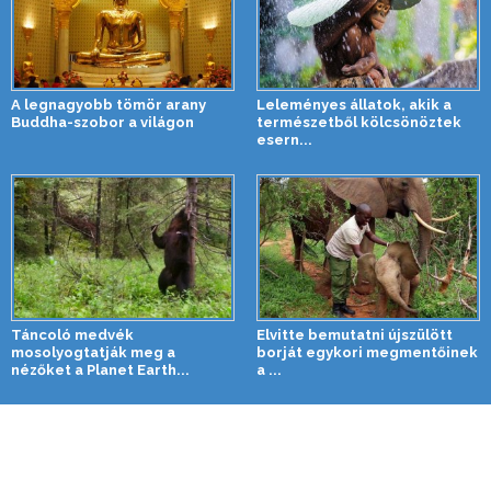
A legnagyobb tömör arany
Leleményes állatok, akik a
Buddha-szobor a világon
természetből kölcsönöztek
esern...
Táncoló medvék
Elvitte bemutatni újszülött
mosolyogtatják meg a
borját egykori megmentőinek
nézőket a Planet Earth...
a ...