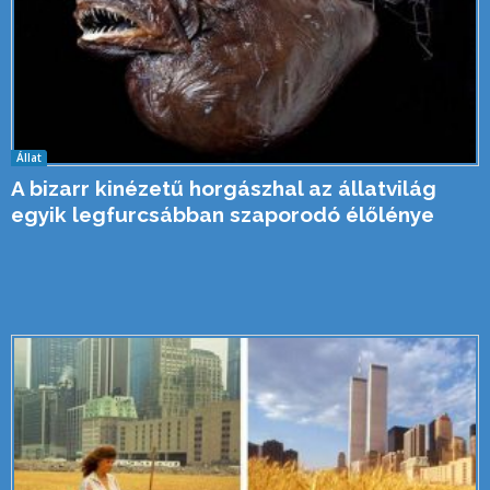
Állat
A bizarr kinézetű horgászhal az állatvilág
egyik legfurcsábban szaporodó élőlénye