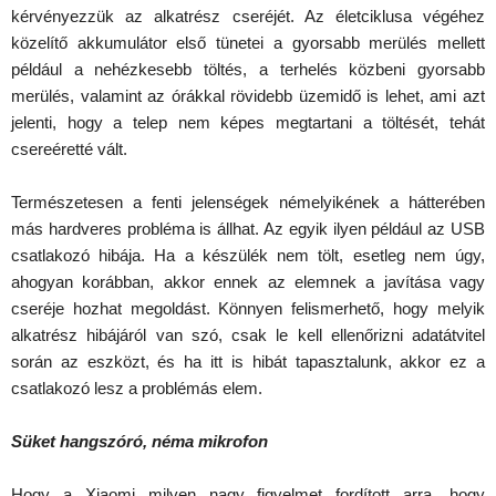
kérvényezzük az alkatrész cseréjét. Az életciklusa végéhez
közelítő akkumulátor első tünetei a gyorsabb merülés mellett
például a nehézkesebb töltés, a terhelés közbeni gyorsabb
merülés, valamint az órákkal rövidebb üzemidő is lehet, ami azt
jelenti, hogy a telep nem képes megtartani a töltését, tehát
csereéretté vált.
Természetesen a fenti jelenségek némelyikének a hátterében
más hardveres probléma is állhat. Az egyik ilyen például az USB
csatlakozó hibája. Ha a készülék nem tölt, esetleg nem úgy,
ahogyan korábban, akkor ennek az elemnek a javítása vagy
cseréje hozhat megoldást. Könnyen felismerhető, hogy melyik
alkatrész hibájáról van szó, csak le kell ellenőrizni adatátvitel
során az eszközt, és ha itt is hibát tapasztalunk, akkor ez a
csatlakozó lesz a problémás elem.
Süket hangszóró, néma mikrofon
Hogy a Xiaomi milyen nagy figyelmet fordított arra, hogy