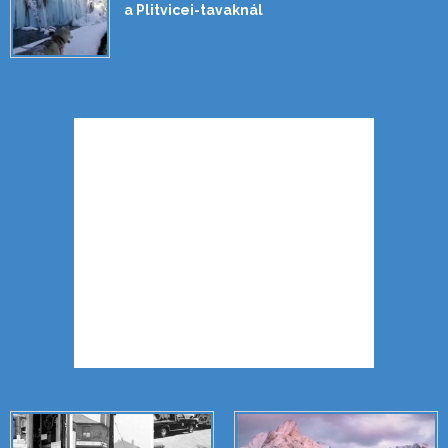
a Plitvicei-tavaknál