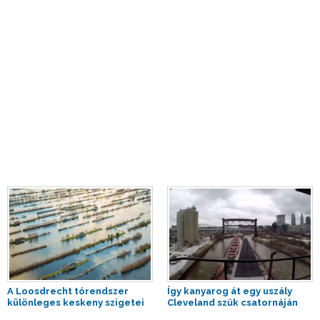
A Loosdrecht tórendszer
Így kanyarog át egy uszály
különleges keskeny szigetei
Cleveland szűk csatornáján