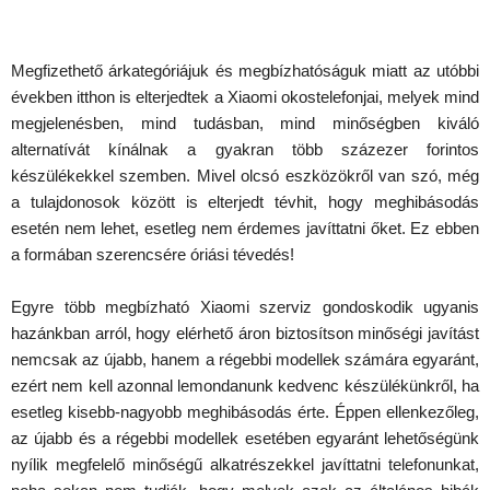
Megfizethető árkategóriájuk és megbízhatóságuk miatt az utóbbi
években itthon is elterjedtek a Xiaomi okostelefonjai, melyek mind
megjelenésben, mind tudásban, mind minőségben kiváló
alternatívát kínálnak a gyakran több százezer forintos
készülékekkel szemben. Mivel olcsó eszközökről van szó, még
a tulajdonosok között is elterjedt tévhit, hogy meghibásodás
esetén nem lehet, esetleg nem érdemes javíttatni őket. Ez ebben
a formában szerencsére óriási tévedés!
Egyre több megbízható Xiaomi szerviz gondoskodik ugyanis
hazánkban arról, hogy elérhető áron biztosítson minőségi javítást
nemcsak az újabb, hanem a régebbi modellek számára egyaránt,
ezért nem kell azonnal lemondanunk kedvenc készülékünkről, ha
esetleg kisebb-nagyobb meghibásodás érte. Éppen ellenkezőleg,
az újabb és a régebbi modellek esetében egyaránt lehetőségünk
nyílik megfelelő minőségű alkatrészekkel javíttatni telefonunkat,