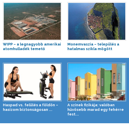
WIPP – a legnagyobb amerikai
Monemvaszia – település a
atomhulladék temető
hatalmas szikla mögött
Haspad vs. felülés a földön –
A színek fizikája: valóban
hasizom biztonságosan ...
hűvösebb marad egy fehérre
fest...