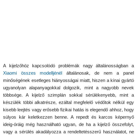
A kijelzőhöz kapcsolódó problémák nagy általánosságban a
Xiaomi összes modelljénél
általánosak, de nem a panel
minőségének esetleges hiányosságai miatt, hiszen a kínai gyártó
ugyanolyan alapanyagokkal dolgozik, mint a nagyobb nevek
többsége. A kijelző szimplán sokkal sérülékenyebb, mint a
készülék többi alkatrésze, ezáltal megfelelő védőtok nélkül egy
kisebb leejtés vagy erősebb fizikai hatás is elegendő ahhoz, hogy
súlyos kár keletkezzen benne. A repedt és karcos képernyő
ideig-óráig még használható ugyan, de ha a kijelző összefolyt,
vagy a sérülés akadályozza a rendeltetésszerű használatot, ne