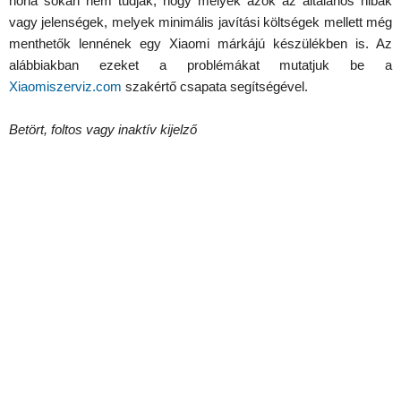
noha sokan nem tudják, hogy melyek azok az általános hibák
vagy jelenségek, melyek minimális javítási költségek mellett még
menthetők lennének egy Xiaomi márkájú készülékben is. Az
alábbiakban ezeket a problémákat mutatjuk be a
Xiaomiszerviz.com
szakértő csapata segítségével.
Betört, foltos vagy inaktív kijelző