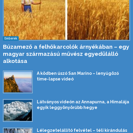
Emberek
Búzamező a felhőkarcolók árnyékában – egy
magyar származású művész egyedülálló
alkotása
A ködben úszó San Marino – lenyűgöző
time-lapse videó
Látványos videón az Annapurna, a Himalája
egyik leggyönyörűbb hegye
Lélegzetelállító felvétel – téli kirándulás