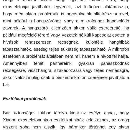
okostelefonjai javíthatók legyenek, azt kitűnően alátámasztja,
hogy még olyan problémák is orvosolhatók alkatrészcserével,
mint például a hangszóróhoz vagy a mikrofonhoz kapcsolódó
zavarok. A hangszóró jellemzően akkor válik csereéretté, ha
például megfelelő térerő vagy vezeték nélküli kapcsolat esetén a
hívások rendszeresen recsegnek, különféle hanghibák
tapasztalhatók, esetleg teljes süketség tapasztalható. A mikrofon
esetében a problémát általában nem mi, hanem a hívott fél hallja.
Amennyiben tehát partnereink gyakran panaszkodnak
recsegésre, visszhangra, szakadozásra vagy teljes némaságra,
akkor valószínűleg csak a beszédmikrofon cseréjével javítható a
baj.
Esztétikai problémák
Bár biztonságos tokban tárolva kicsi az esélye annak, hogy
Xiaomi okostelefonunkon esztétikai hibák keletkeznek, az ördög
viszont soha nem alszik, így bármikor történhet egy olyan