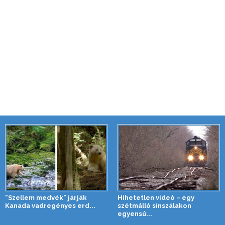
“Szellem medvék” járják
Hihetetlen videó – egy
Kanada vadregényes erd...
szétmálló sínszálakon
egyensú...