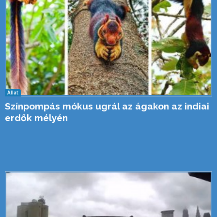
Állat
Színpompás mókus ugrál az ágakon az indiai
erdők mélyén