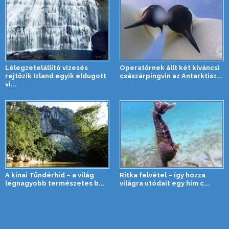
Lélegzetelállító vízesés
Operatőrnek állt két kíváncsi
rejtőzik Izland egyik eldugott
császárpingvin az Antarktisz...
vi...
A kínai Tündérhíd – a világ
Ritka felvétel – így hozza
legnagyobb természetes b...
világra utódait egy hím c...