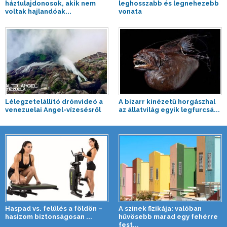
háztulajdonosok, akik nem
leghosszabb és legnehezebb
voltak hajlandóak...
vonata
Lélegzetelállító drónvideó a
A bizarr kinézetű horgászhal
venezuelai Angel-vízesésről
az állatvilág egyik legfurcsá...
Haspad vs. felülés a földön –
A színek fizikája: valóban
hasizom biztonságosan ...
hűvösebb marad egy fehérre
fest...