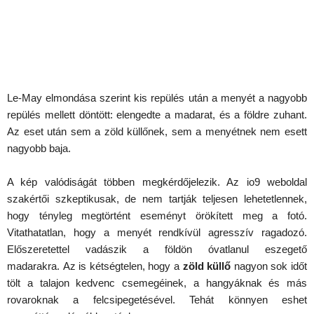
Le-May elmondása szerint kis repülés után a menyét a nagyobb
repülés mellett döntött: elengedte a madarat, és a földre zuhant.
Az eset után sem a zöld küllőnek, sem a menyétnek nem esett
nagyobb baja.
A kép valódiságát többen megkérdőjelezik. Az io9 weboldal
szakértői szkeptikusak, de nem tartják teljesen lehetetlennek,
hogy tényleg megtörtént eseményt örökített meg a fotó.
Vitathatatlan, hogy a menyét rendkívül agresszív ragadozó.
Előszeretettel vadászik a földön óvatlanul eszegető
madarakra. Az is kétségtelen, hogy a
zöld küllő
nagyon sok időt
tölt a talajon kedvenc csemegéinek, a hangyáknak és más
rovaroknak a felcsipegetésével. Tehát könnyen eshet