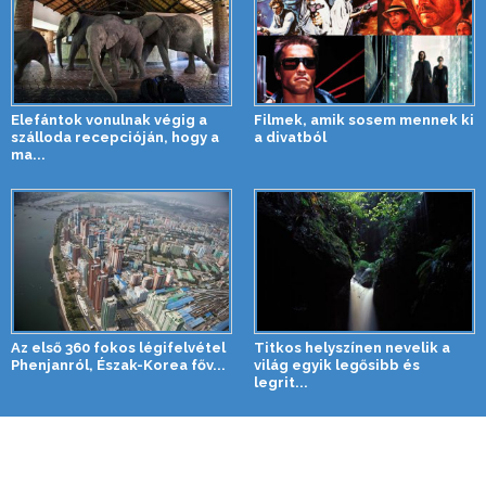
Elefántok vonulnak végig a
Filmek, amik sosem mennek ki
szálloda recepcióján, hogy a
a divatból
ma...
Az első 360 fokos légifelvétel
Titkos helyszínen nevelik a
Phenjanról, Észak-Korea főv...
világ egyik legősibb és
legrit...