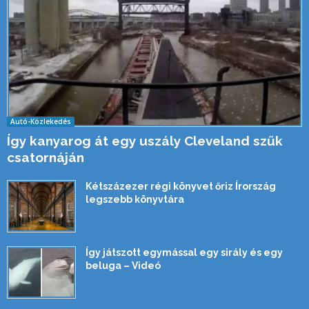
Autó-Közlekedés
Így kanyarog át egy uszály Cleveland szűk
csatornáján
Kétszázezer régi könyvet őriz Írország
legszebb könyvtára
Így játszott egymással egy sirály és egy
beluga – Videó