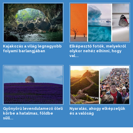
Kajakozás a világ legnagyobb
Elképesztő fotók, melyekről
folyami barlangjában
olykor nehéz elhinni, hogy
val...
Gyönyörű levendulamező öleli
Nyaralás, ahogy elképzeljük
körbe a hatalmas, földbe
és a valóság
süll...