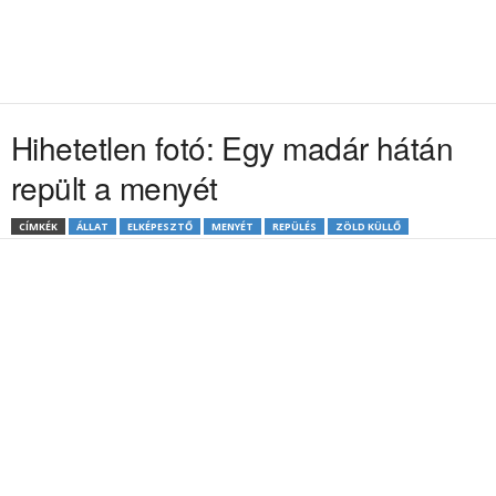
Hihetetlen fotó: Egy madár hátán
repült a menyét
CÍMKÉK
ÁLLAT
ELKÉPESZTŐ
MENYÉT
REPÜLÉS
ZÖLD KÜLLŐ