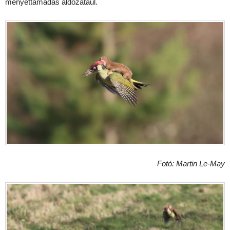
menyéttámadás áldozatául.
Fotó: Martin Le-May