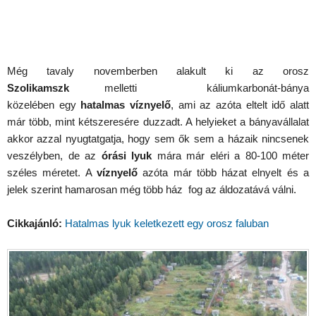
Még tavaly novemberben alakult ki az orosz
Szolikamszk
melletti káliumkarbonát-bánya
közelében egy
hatalmas víznyelő
, ami az azóta eltelt idő alatt
már több, mint kétszeresére duzzadt. A helyieket a bányavállalat
akkor azzal nyugtatgatja, hogy sem ők sem a házaik nincsenek
veszélyben, de az
órási lyuk
mára már eléri a 80-100 méter
széles méretet. A
víznyelő
azóta már több házat elnyelt és a
jelek szerint hamarosan még több ház fog az áldozatává válni.
Cikkajánló:
Hatalmas lyuk keletkezett egy orosz faluban