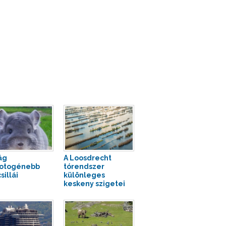
ág
A Loosdrecht
fotogénebb
tórendszer
sillái
különleges
keskeny szigetei