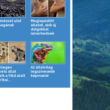
rmészet utat
Meglepődött
magának
állatok, akik új
dolgokkal
ismerkednek
nleges
Az állatvilág
zetű állat
legszínesebb
zik a föld alatt
képviselői
rikai...