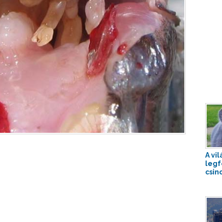
A vil
leg
csinc