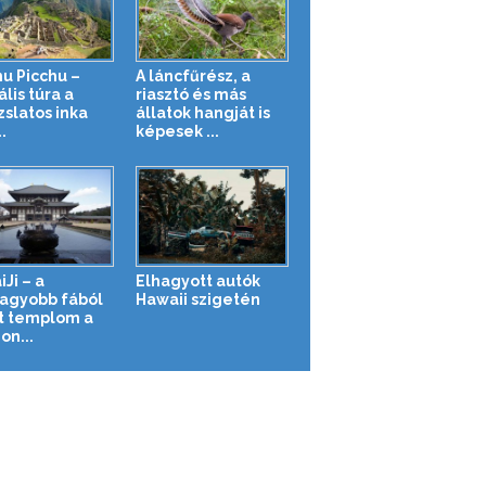
u Picchu –
A láncfűrész, a
ális túra a
riasztó és más
zslatos inka
állatok hangját is
.
képesek ...
Ji – a
Elhagyott autók
agyobb fából
Hawaii szigetén
t templom a
on...