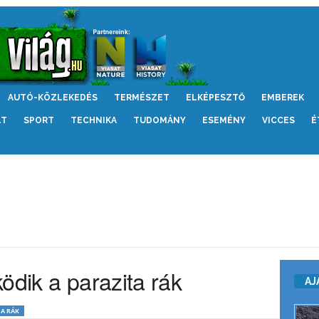
AUTÓ-KÖZLEKEDÉS
TERMÉSZET
ELKÉPESZTŐ
EMBEREK
LT
SPORT
TECHNIKA
TUDOMÁNY
ESEMÉNY
VICCES
É
ödik a parazita rák
AJ
A RÁK