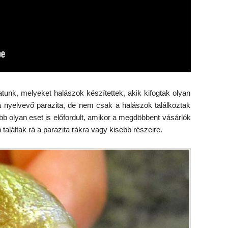
atunk, melyeket halászok készítettek, akik kifogtak olyan
 nyelvevő parazita, de nem csak a halászok találkoztak
bb olyan eset is előfordult, amikor a megdöbbent vásárlók
aláltak rá a parazita rákra vagy kisebb részeire.