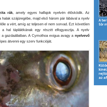
zita rák
, amely egyes halfajok nyelvén élősködik. Az
 a halak szájüregébe, majd első három pár lábával a nyelv
A te
előle a vért, amíg az teljesen el nem sorvad. Ezt követően
tör 
s a hal táplálékának egy részét elfogyasztja. A nyelv
z a gazdaállatban. A Cymothoa exigua avagy a
nyelvevő
pes átvenni egy szerv funkcióját.
Külö
kiné
rejtő
az af