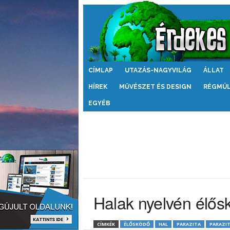
Érdekes
CÍMLAP
UTAZÁS-NAGYVILÁG
ÁLLAT
Világ
HÍREK
MŰVÉSZET ÉS DESIGN
RÉGMÚ
EGYÉB
Halak nyelvén élősk
CÍMKÉK
ÉLŐSKÖDŐ
HAL
PARAZITA
PARAZIT