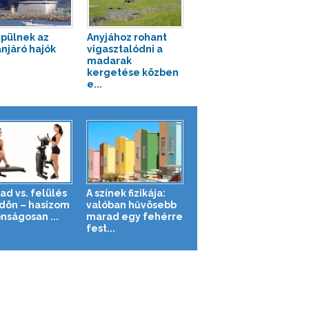
épülnek az
Anyjához rohant
njáró hajók
vigasztalódni a
madarak
kergetése közben
e...
ad vs. felülés
A színek fizikája:
ldön – hasizom
valóban hűvösebb
nságosan ...
marad egy fehérre
fest...