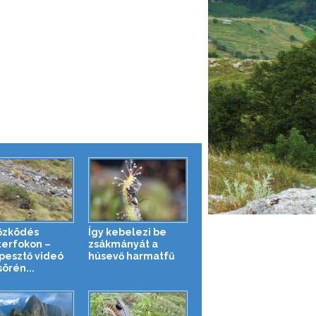
őzködés
Így kebelezi be
erfokon –
zsákmányát a
pesztő videó
húsevő harmatfű
örén...