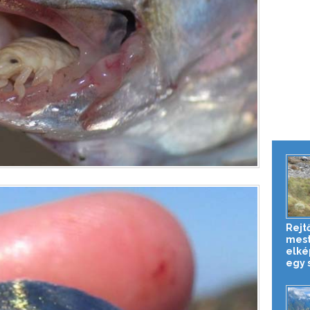
Rejt
mest
elké
egy s