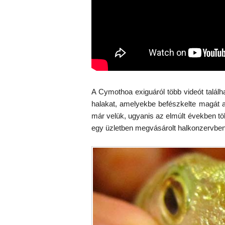
A Cymothoa exiguáról több videót találh
halakat, amelyekbe befészkelte magát a
már velük, ugyanis az elmúlt években tö
egy üzletben megvásárolt halkonzervben t