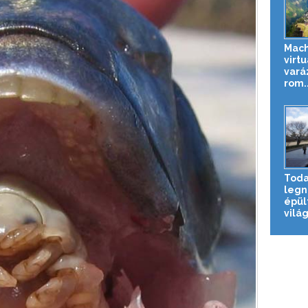
Mach
virtu
vará
rom..
Todai
legn
épül
világ