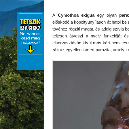
A
Cymothoa exigua
egy olyan
para
élősködő a kopoltyúnyíláson át hatol be
tövéhez rögzíti magát, és addig szívja b
teljesen átveszi a nyelv funkcióját é
elsorvasztásán kívül más kárt nem tes
rák
az egyetlen ismert parazita, amely ké