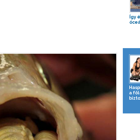
Így 
óceá
Hasp
a fö
bizto