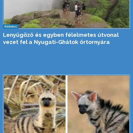
Kedvenc
Lenyűgöző és egyben félelmetes útvonal
vezet fel a Nyugati-Ghátok őrtornyára