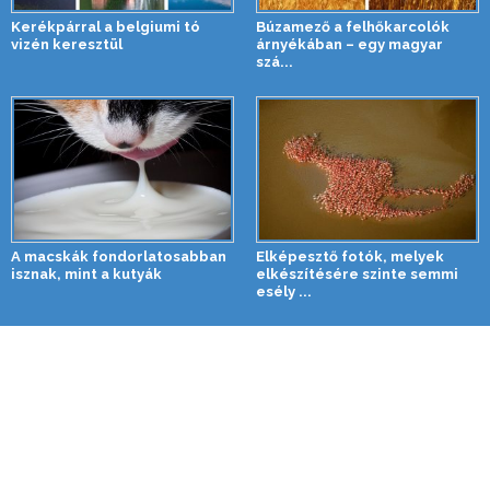
Kerékpárral a belgiumi tó
Búzamező a felhőkarcolók
vizén keresztül
árnyékában – egy magyar
szá...
A macskák fondorlatosabban
Elképesztő fotók, melyek
isznak, mint a kutyák
elkészítésére szinte semmi
esély ...