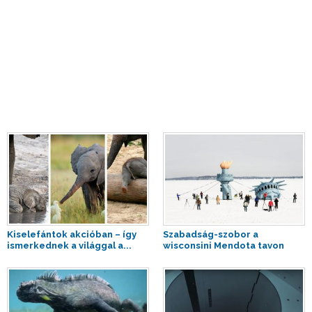
Kiselefántok akcióban – így
Szabadság-szobor a
ismerkednek a világgal a...
wisconsini Mendota tavon