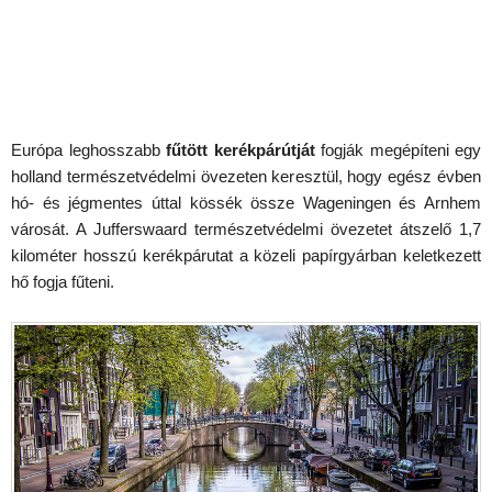
Európa leghosszabb
fűtött kerékpárútját
fogják megépíteni egy
holland természetvédelmi övezeten keresztül, hogy egész évben
hó- és jégmentes úttal kössék össze Wageningen és Arnhem
városát. A Jufferswaard természetvédelmi övezetet átszelő 1,7
kilométer hosszú kerékpárutat a közeli papírgyárban keletkezett
hő fogja fűteni.