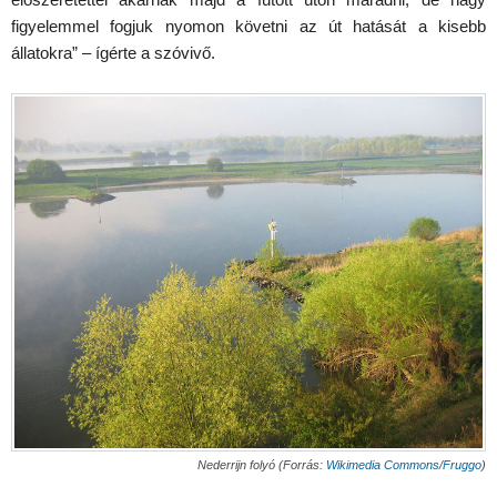
figyelemmel fogjuk nyomon követni az út hatását a kisebb
állatokra” – ígérte a szóvivő.
Nederrijn folyó (Forrás:
Wikimedia Commons
/
Fruggo
)