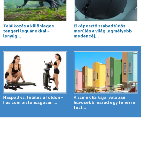
Találkozás a különleges
Elképesztő szabadtüdős
tengeri leguánokkal –
merülés a világ legmélyebb
lenyűg...
medencéj...
Haspad vs. felülés a földön –
A színek fizikája: valóban
hasizom biztonságosan ...
hűvösebb marad egy fehérre
fest...