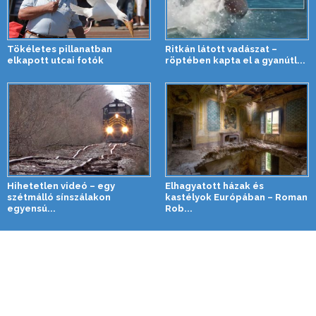
Tökéletes pillanatban
Ritkán látott vadászat –
elkapott utcai fotók
röptében kapta el a gyanútl...
Hihetetlen videó – egy
Elhagyatott házak és
szétmálló sínszálakon
kastélyok Európában – Roman
egyensú...
Rob...