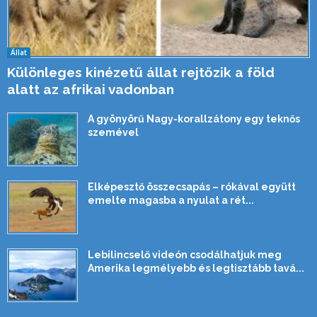
Állat
Különleges kinézetű állat rejtőzik a föld
alatt az afrikai vadonban
A gyönyörű Nagy-korallzátony egy teknős
szemével
Elképesztő összecsapás – rókával együtt
emelte magasba a nyulat a rét...
Lebilincselő videón csodálhatjuk meg
Amerika legmélyebb és legtisztább tavá...