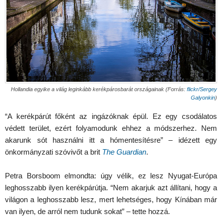
Hollandia egyike a világ leginkább kerékpárosbarát országainak (Forrás:
flickr/Sergey
Galyonkin
)
“A kerékpárút főként az ingázóknak épül. Ez egy csodálatos
védett terület, ezért folyamodunk ehhez a módszerhez. Nem
akarunk sót használni itt a hómentesítésre” – idézett egy
önkormányzati szóvivőt a brit
The Guardian
.
Petra Borsboom elmondta: úgy vélik, ez lesz Nyugat-Európa
leghosszabb ilyen kerékpárútja. “Nem akarjuk azt állítani, hogy a
világon a leghosszabb lesz, mert lehetséges, hogy Kínában már
van ilyen, de arról nem tudunk sokat” – tette hozzá.