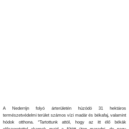
A Nederrijn folyó árterületén húzódó 31 hektáros
természetvédelmi terület számos vízi madár és békafaj, valamint
hódok otthona. “Tartottunk attól, hogy az itt élő békák
előszeretettel akarnak majd a fűtött úton maradni, de nagy