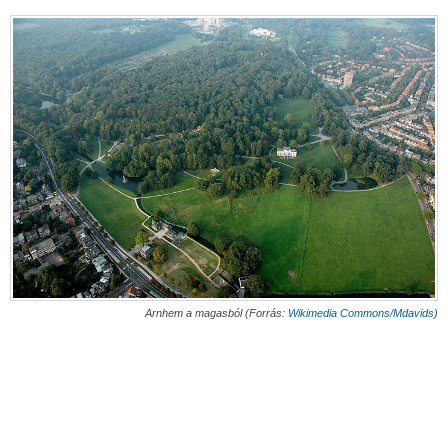
Arnhem a magasból (Forrás:
Wikimedia Commons
/
Mdavids
)