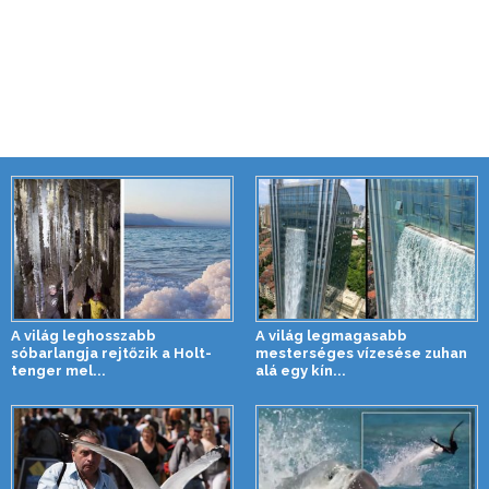
A világ leghosszabb
A világ legmagasabb
sóbarlangja rejtőzik a Holt-
mesterséges vízesése zuhan
tenger mel...
alá egy kín...