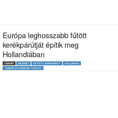
Európa leghosszabb fűtött
kerékpárútját építik meg
Hollandiában
CÍMKÉK
ÉRDEKES
FŰTÖTT KERÉKPÁRÚT
HOLLANDIA
TERMÉSZETVÉDELMI TERÜLET