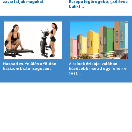
zavartatják magukat
Európa legöregebb, 546 éves
bükkf...
Haspad vs. felülés a földön –
A színek fizikája: valóban
hasizom biztonságosan ...
hűvösebb marad egy fehérre
fest...