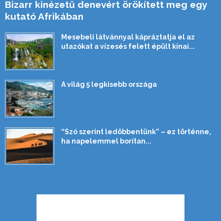
Bizarr kinézetű denevért örökített meg egy
kutató Afrikában
Mesebeli látvánnyal kápráztatja el az
utazókat a vízesés felett épült kínai...
A világ 5 legkisebb országa
“Szó szerint ledöbbentünk” – ez történne,
ha napelemmel borítan...