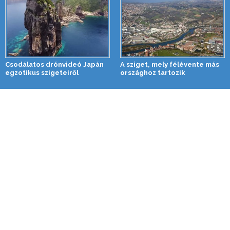
Csodálatos drónvideó Japán
A sziget, mely félévente más
egzotikus szigeteiről
országhoz tartozik