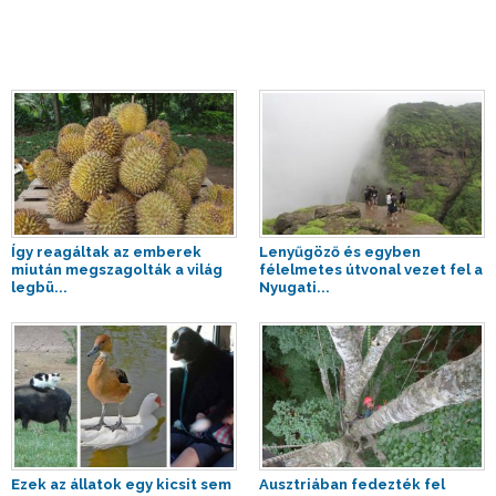
Így reagáltak az emberek
Lenyűgöző és egyben
miután megszagolták a világ
félelmetes útvonal vezet fel a
legbü...
Nyugati...
Ezek az állatok egy kicsit sem
Ausztriában fedezték fel