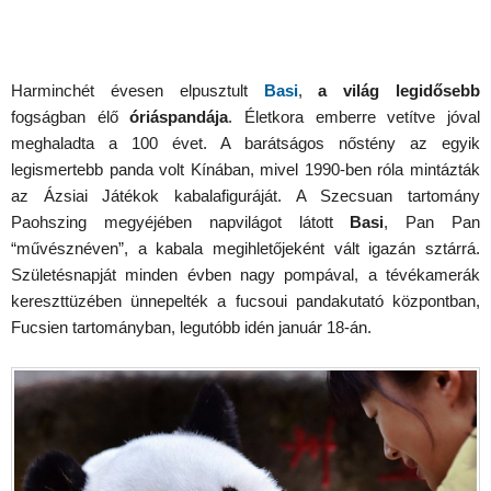
Harminchét évesen elpusztult
Basi
,
a világ legidősebb
fogságban élő
óriáspandája
. Életkora emberre vetítve jóval
meghaladta a 100 évet. A barátságos nőstény az egyik
legismertebb panda volt Kínában, mivel 1990-ben róla mintázták
az Ázsiai Játékok kabalafiguráját. A Szecsuan tartomány
Paohszing megyéjében napvilágot látott
Basi
, Pan Pan
“művésznéven”, a kabala megihletőjeként vált igazán sztárrá.
Születésnapját minden évben nagy pompával, a tévékamerák
kereszttüzében ünnepelték a fucsoui pandakutató központban,
Fucsien tartományban, legutóbb idén január 18-án.