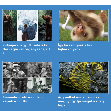
Kutyájával együtt fedezi fel
Így társalognak a kis
Norvégia vadregényes tájait
lajhárkölykök
a...
Szívmelengető és vidám
Agy nélkül eszik, tanul és
képek a múltból
meggyógyítja magát a világ
legk...