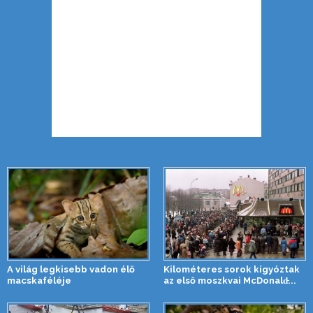
A világ legkisebb vadon élő
Kilométeres sorok kígyóztak
macskaféléje
az első moszkvai McDonald̵...