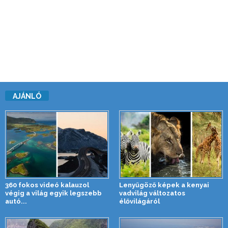
AJÁNLÓ
360 fokos videó kalauzol
Lenyűgöző képek a kenyai
végig a világ egyik legszebb
vadvilág változatos
autó...
élővilágáról