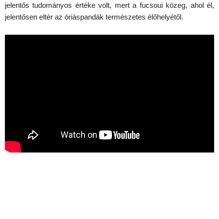
jelentős tudományos értéke volt, mert a fucsoui közeg, ahol él,
jelentősen eltér az óriáspandák természetes élőhelyétől.