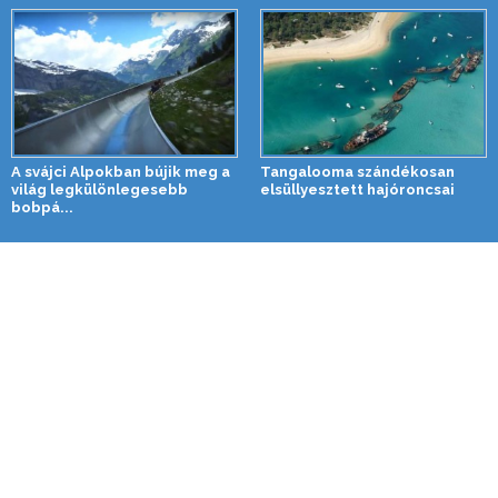
A svájci Alpokban bújik meg a
Tangalooma szándékosan
világ legkülönlegesebb
elsüllyesztett hajóroncsai
bobpá...