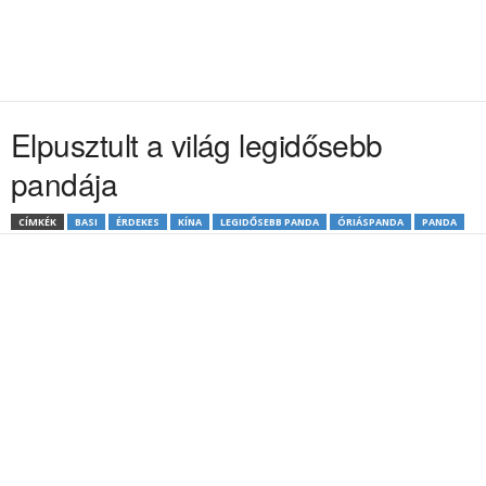
Elpusztult a világ legidősebb
pandája
CÍMKÉK
BASI
ÉRDEKES
KÍNA
LEGIDŐSEBB PANDA
ÓRIÁSPANDA
PANDA