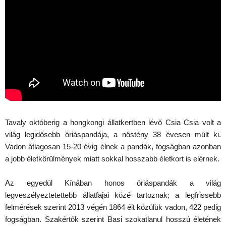
Tavaly októberig a hongkongi állatkertben lévő Csia Csia volt a
világ legidősebb óriáspandája, a nőstény 38 évesen múlt ki.
Vadon átlagosan 15-20 évig élnek a pandák, fogságban azonban
a jobb életkörülmények miatt sokkal hosszabb életkort is elérnek.
Az egyedül Kínában honos óriáspandák a világ
legveszélyeztetettebb állatfajai közé tartoznak; a legfrissebb
felmérések szerint 2013 végén 1864 élt közülük vadon, 422 pedig
fogságban. Szakértők szerint Basi szokatlanul hosszú életének