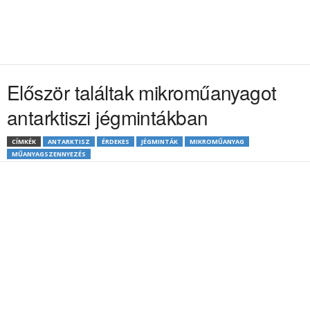
Először találtak mikroműanyagot
antarktiszi jégmintákban
CÍMKÉK
ANTARKTISZ
ÉRDEKES
JÉGMINTÁK
MIKROMŰANYAG
MŰANYAGSZENNYEZÉS