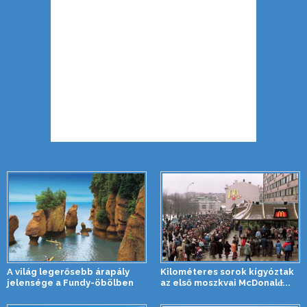
A világ legerősebb árapály
Kilométeres sorok kígyóztak
jelensége a Fundy-öbölben
az első moszkvai McDonald̵...