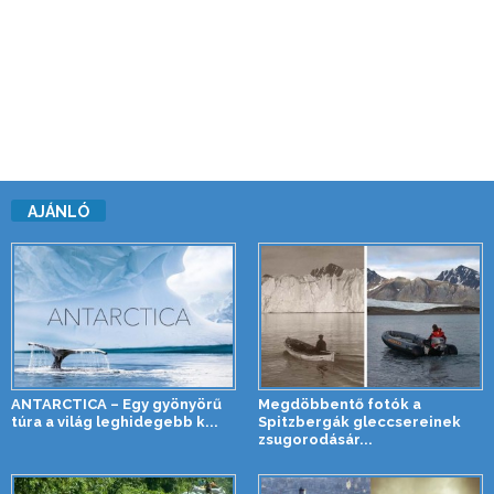
AJÁNLÓ
ANTARCTICA – Egy gyönyörű
Megdöbbentő fotók a
túra a világ leghidegebb k...
Spitzbergák gleccsereinek
zsugorodásár...