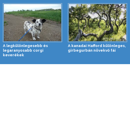
A legkülönlegesebb és
A kanadai Hafford különleges,
legaranyosabb corgi
girbegurbán növekvő fái
keverékek