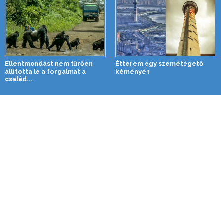
Ellentmondást nem tűrően
Étterem egy szemétégető
állította le a forgalmat a
kéményén
család...