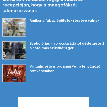
recepcióján, hogy a mangófákról
lakmározzanak
Amikor a fák az épületek részévé válnak
Szelíd óriás – aprócska állatot dédelgetett
a hatalmas ezüsthátú gori...
Virtuális séta a jordániai Petra lenyűgöző
romvárosában