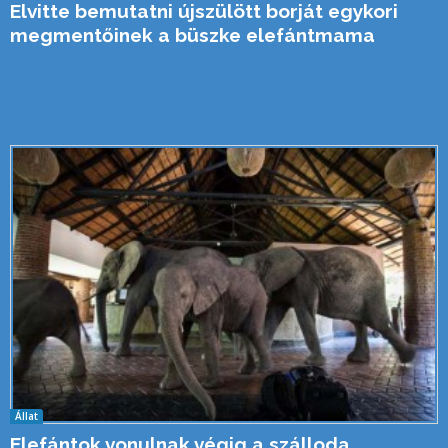
Elvitte bemutatni újszülött borját egykori
megmentőinek a büszke elefántmama
Állat
Elefántok vonulnak végig a szálloda