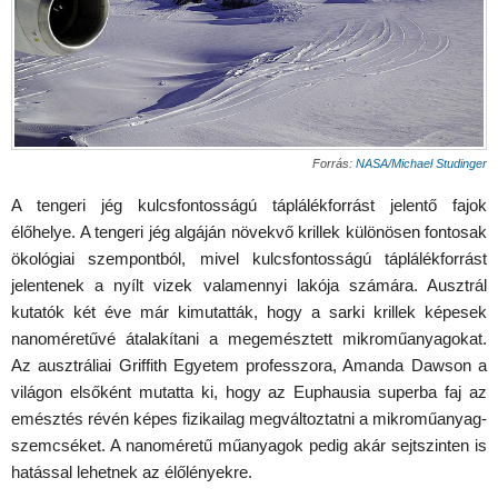
Forrás:
NASA/Michael Studinger
A tengeri jég kulcsfontosságú táplálékforrást jelentő fajok
élőhelye. A tengeri jég algáján növekvő krillek különösen fontosak
ökológiai szempontból, mivel kulcsfontosságú táplálékforrást
jelentenek a nyílt vizek valamennyi lakója számára. Ausztrál
kutatók két éve már kimutatták, hogy a sarki krillek képesek
nanoméretűvé átalakítani a megemésztett mikroműanyagokat.
Az ausztráliai Griffith Egyetem professzora, Amanda Dawson a
világon elsőként mutatta ki, hogy az Euphausia superba faj az
emésztés révén képes fizikailag megváltoztatni a mikroműanyag-
szemcséket. A nanoméretű műanyagok pedig akár sejtszinten is
hatással lehetnek az élőlényekre.