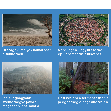
Országok, melyek hamarosan
Nördlingen – egy kráterbe
eltűnhetnek
épült romantikus kisváros
India legnagyobb
Heti két óra a természetben a
szeméthegye jövőre
jó egészség elengedhetetlen
magasabb lesz, mint a ...
...