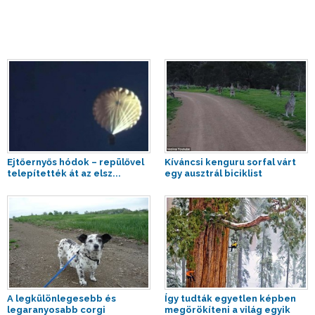
Ejtőernyős hódok – repülővel
Kíváncsi kenguru sorfal várt
telepítették át az elsz...
egy ausztrál biciklist
A legkülönlegesebb és
Így tudták egyetlen képben
legaranyosabb corgi
megörökíteni a világ egyik