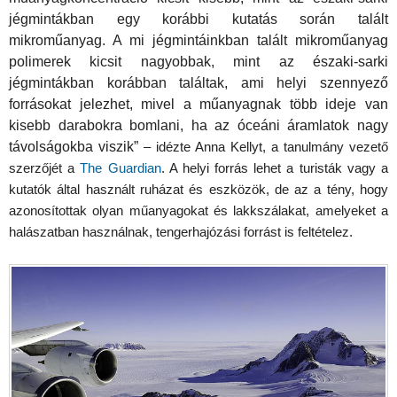
jégmintákban egy korábbi kutatás során talált
mikroműanyag. A mi jégmintáinkban talált mikroműanyag
polimerek kicsit nagyobbak, mint az északi-sarki
jégmintákban korábban találtak, ami helyi szennyező
forrásokat jelezhet, mivel a műanyagnak több ideje van
kisebb darabokra bomlani, ha az óceáni áramlatok nagy
távolságokba viszik”
– idézte Anna Kellyt, a tanulmány vezető
szerzőjét a
The Guardian
. A helyi forrás lehet a turisták vagy a
kutatók által használt ruházat és eszközök, de az a tény, hogy
azonosítottak olyan műanyagokat és lakkszálakat, amelyeket a
halászatban használnak, tengerhajózási forrást is feltételez.