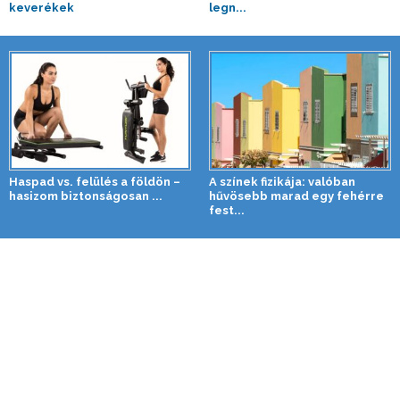
keverékek
legn...
Haspad vs. felülés a földön –
A színek fizikája: valóban
hasizom biztonságosan ...
hűvösebb marad egy fehérre
fest...