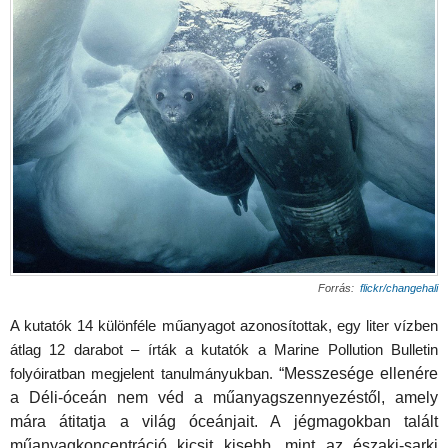
Forrás:
flickr/changehali
A kutatók 14 különféle műanyagot azonosítottak, egy liter vízben
átlag 12 darabot – írták a kutatók a Marine Pollution Bulletin
folyóiratban megjelent tanulmányukban.
“Messzesége ellenére
a Déli-óceán nem véd a műanyagszennyezéstől, amely
mára átitatja a világ óceánjait. A jégmagokban talált
műanyagkoncentráció kicsit kisebb, mint az északi-sarki