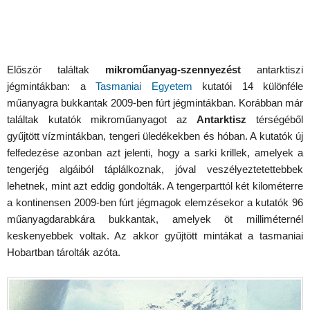
Először találtak
mikroműanyag-szennyezést
antarktiszi
jégmintákban: a
Tasmaniai Egyetem
kutatói 14 különféle
műanyagra bukkantak 2009-ben fúrt jégmintákban. Korábban már
találtak kutatók mikroműanyagot az
Antarktisz
térségéből
gyűjtött vízmintákban, tengeri üledékekben és hóban. A kutatók új
felfedezése azonban azt jelenti, hogy a sarki krillek, amelyek a
tengerjég algáiból táplálkoznak, jóval veszélyeztetettebbek
lehetnek, mint azt eddig gondolták. A tengerparttól két kilométerre
a kontinensen 2009-ben fúrt jégmagok elemzésekor a kutatók 96
műanyagdarabkára bukkantak, amelyek öt milliméternél
keskenyebbek voltak. Az akkor gyűjtött mintákat a tasmaniai
Hobartban tárolták azóta.