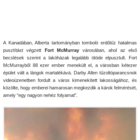
A Kanadában, Alberta tartományban tomboló erdőtűz hatalmas
pusztítást végzett
Fort McMurray
városában, ahol az első
becslések szerint a lakóházak legalább ötöde elpusztult. Fort
McMurrayből 88 ezer ember menekült el, a városban kétezer
épület vált a lángok martalékává. Darby Allen tűzoltóparancsnok
videoüzenetben fordult a város kimenekített lakosságához, és
közölte, hogy emberei hamarosan megkezdik a károk felmérését,
amely “egy nagyon nehéz folyamat”.