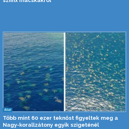
szfinx macskákról
Állat
Több mint 60 ezer teknőst figyeltek meg a
Nagy-korallzátony egyik szigeténél