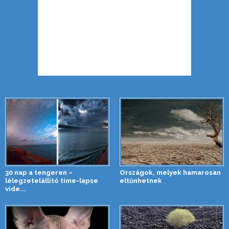
30 nap a tengeren –
Országok, melyek hamarosan
lélegzetelállító time-lapse
eltűnhetnek
vide...