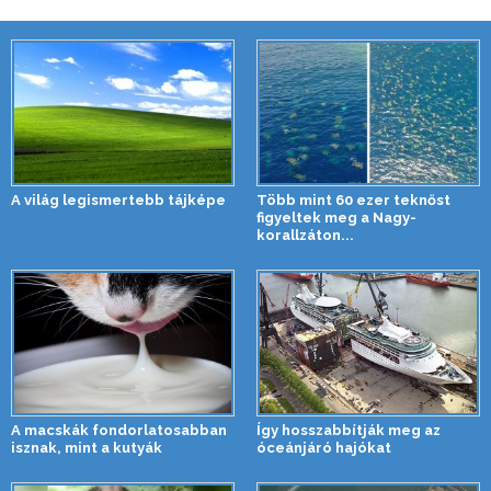
A világ legismertebb tájképe
Több mint 60 ezer teknőst
figyeltek meg a Nagy-
korallzáton...
A macskák fondorlatosabban
Így hosszabbítják meg az
isznak, mint a kutyák
óceánjáró hajókat