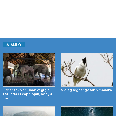
AJÁNLÓ
Elefántok vonulnak végig a
A világ leghangosabb madara
szálloda recepcióján, hogy a
ma...