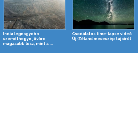
India legnagyobb
Csodálatos time-lapse videó
szeméthegye jövőre
Új-Zéland meseszép tájairól
magasabb lesz, mint a ...