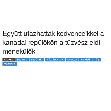
Együtt utazhattak kedvenceikkel a
kanadai repülőkön a tűzvész elől
menekülők
CÍMKÉK
ÉRDEKES
ERDŐTŰZ
HÁZIÁLLATOK
KANADA
REPÜLŐ
TŰZ
TŰZVÉSZ