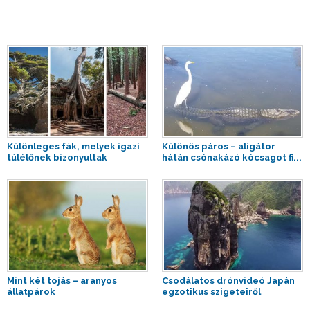
Különleges fák, melyek igazi
Különös páros – aligátor
túlélőnek bizonyultak
hátán csónakázó kócsagot fi...
Mint két tojás – aranyos
Csodálatos drónvideó Japán
állatpárok
egzotikus szigeteiről