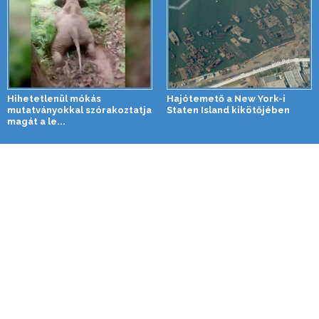
Hihetetlenül mókás
Hajótemető a New York-i
mutatványokkal szórakoztatja
Staten Island kikötőjében
magát a le...