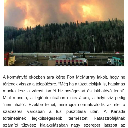
A kormányfő eközben arra kérte Fort McMurray lakóit, hogy ne
térjenek vissza a településre. “Még ha a tüzet eloltjuk is, hatalmas
munka lesz a várost ismét biztonságossá és lakhatóvá tenni”.
Mint mondta, a legtöbb utcában nincs áram, a helyi víz pedig
“nem iható”. Évekbe telhet, mire újra normalizálódik az élet a
százezres városban a tűz pusztítása után. A Kanada
történetének legköltségesebb természeti katasztrófájának
számító tűzvész kialakulásában nagy szerepet játszott az