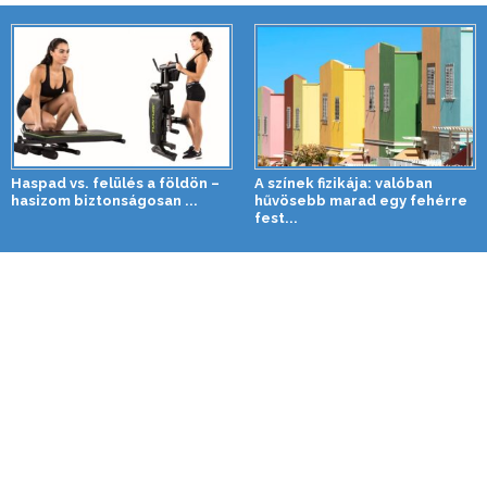
Haspad vs. felülés a földön –
A színek fizikája: valóban
hasizom biztonságosan ...
hűvösebb marad egy fehérre
fest...