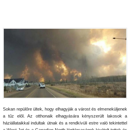
Sokan repülőre ültek, hogy elhagyják a várost és elmeneküljenek
a tűz elől. Az otthonaik elhagyására kényszerült lakosok a
háziállataikkal indultak útnak és a rendkívüli estre való tekintettel
a West Jet és a Canadian North légitársaságok kivételt tettek és