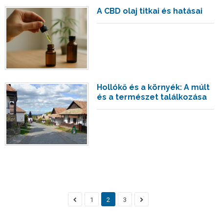
A CBD olaj titkai és hatásai
Hollókő és a környék: A múlt
és a természet találkozása
1
2
3