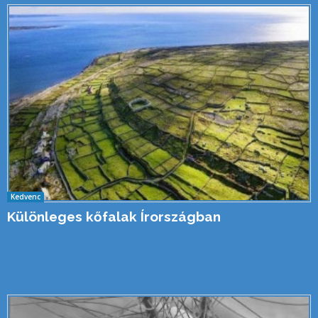
Kedvenc
Különleges kőfalak Írországban