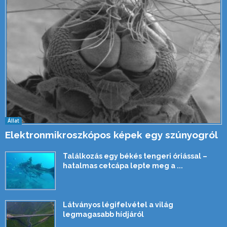
Állat
Elektronmikroszkópos képek egy szúnyogról
Találkozás egy békés tengeri óriással –
hatalmas cetcápa lepte meg a ...
Látványos légifelvétel a világ
legmagasabb hídjáról