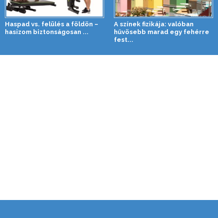
Haspad vs. felülés a földön –
A színek fizikája: valóban
hasizom biztonságosan ...
hűvösebb marad egy fehérre
fest...