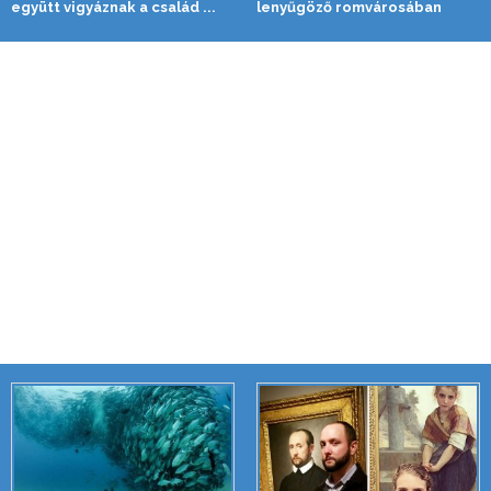
együtt vigyáznak a család ...
lenyűgöző romvárosában