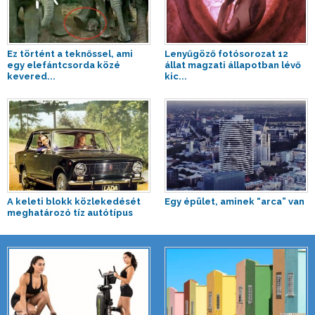
Ez történt a teknőssel, ami
Lenyűgöző fotósorozat 12
egy elefántcsorda közé
állat magzati állapotban lévő
kevered...
kic...
A keleti blokk közlekedését
Egy épület, aminek “arca” van
meghatározó tíz autótípus