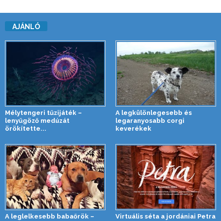
AJÁNLÓ
Mélytengeri tűzijáték –
A legkülönlegesebb és
lenyűgöző medúzát
legaranyosabb corgi
örökítette...
keverékek
A leglelkesebb babaőrök –
Virtuális séta a jordániai Petra