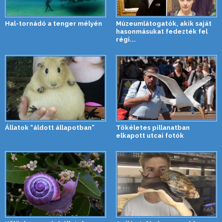
Hal-tornádó a tenger mélyén
Múzeumlátogatók, akik saját
hasonmásukat fedezték fel
régi...
Állatok “áldott állapotban”
Tökéletes pillanatban
elkapott utcai fotók