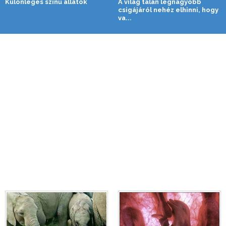
Különleges színű állatok
A világ talán legnagyobb
csigájáról nehéz elhinni, hogy
va...