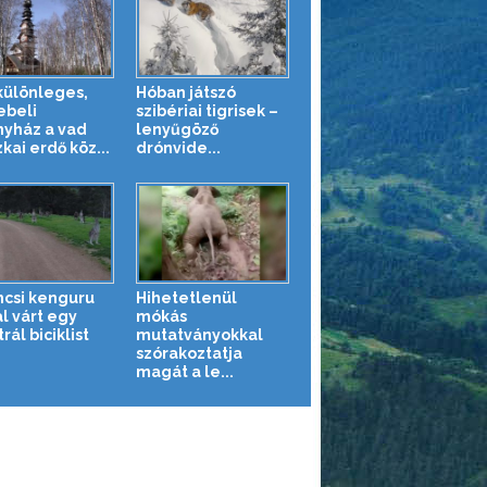
különleges,
Hóban játszó
beli
szibériai tigrisek –
nyház a vad
lenyűgöző
kai erdő köz...
drónvide...
ncsi kenguru
Hihetetlenül
l várt egy
mókás
rál biciklist
mutatványokkal
szórakoztatja
magát a le...