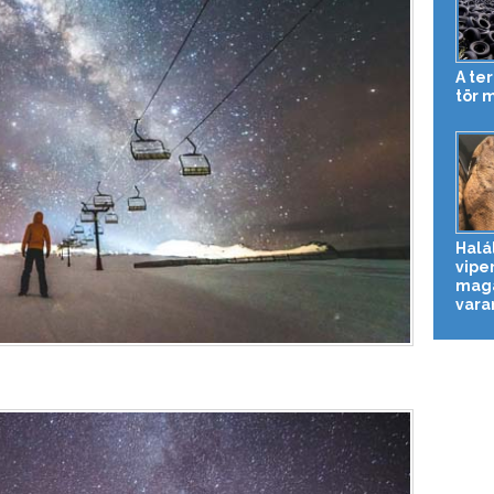
A te
tör 
Halá
vipe
magá
vara