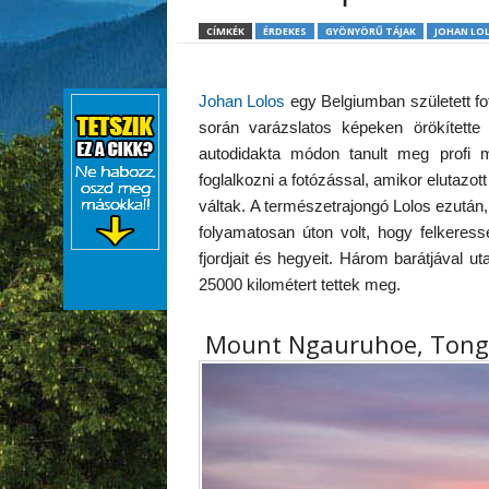
CÍMKÉK
ÉRDEKES
GYÖNYÖRŰ TÁJAK
JOHAN LO
Johan Lolos
egy Belgiumban született fot
során varázslatos képeken örökítet
autodidakta módon tanult meg profi 
foglalkozni a fotózással, amikor elutazott
váltak. A természetrajongó Lolos ezután
folyamatosan úton volt, hogy felkeres
fjordjait és hegyeit. Három barátjával u
25000 kilométert tettek meg.
Mount Ngauruhoe, Tonga