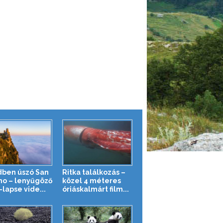
dben úszó San
Ritka találkozás –
no – lenyűgöző
közel 4 méteres
lapse vide...
óriáskalmárt film...