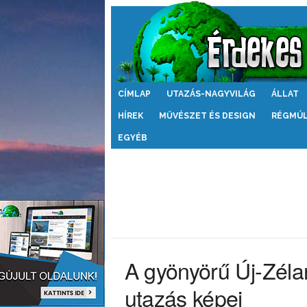
Érdekes
CÍMLAP
UTAZÁS-NAGYVILÁG
ÁLLAT
Világ
HÍREK
MŰVÉSZET ÉS DESIGN
RÉGMÚ
EGYÉB
A gyönyörű Új-Zéla
utazás képei