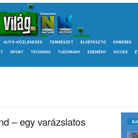
AUTÓ-KÖZLEKEDÉS
TERMÉSZET
ELKÉPESZTŐ
EMBEREK
LT
SPORT
TECHNIKA
TUDOMÁNY
ESEMÉNY
VICCES
É
nd – egy varázslatos
AJ