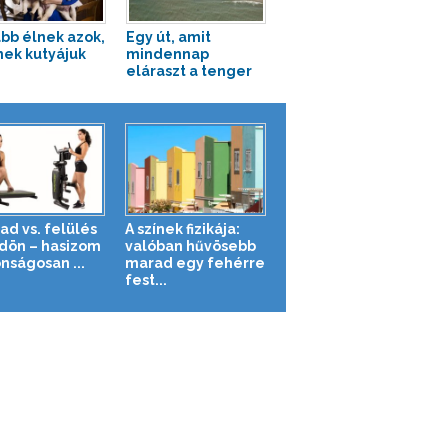
bb élnek azok,
Egy út, amit
nek kutyájuk
mindennap
eláraszt a tenger
ad vs. felülés
A színek fizikája:
ldön – hasizom
valóban hűvösebb
nságosan ...
marad egy fehérre
fest...