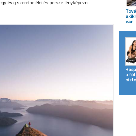
gy évig szeretne élni és persze fényképezni.
Tová
akik
van
Hasp
a fö
bizto