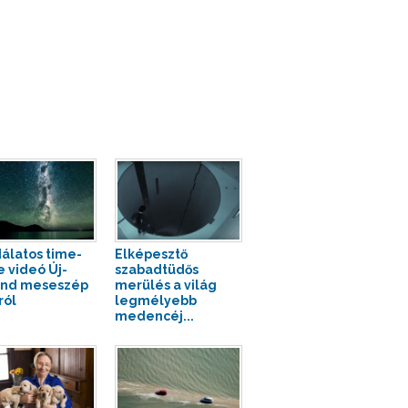
álatos time-
Elképesztő
e videó Új-
szabadtüdős
and meseszép
merülés a világ
ról
legmélyebb
medencéj...