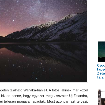
Csod
laps
Zél
tájai
igeten található Wanaka-ban élt. A fotós, akinek már közel
, biztos benne, hogy egyszer még visszatér Új-Zélandra,
i teljesen magával ragadták. Most azonban azt tervezi,