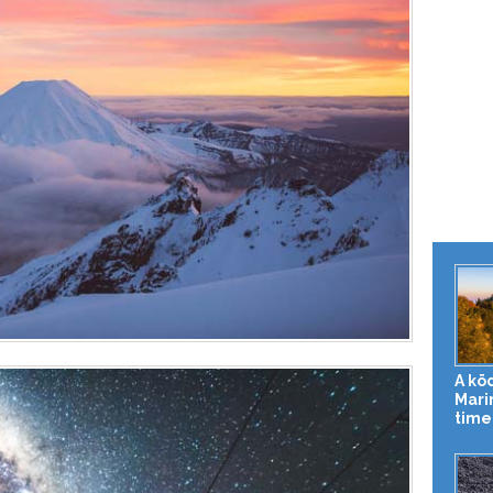
A kö
Mari
time-