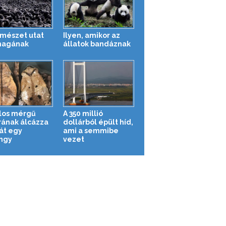
rmészet utat
Ilyen, amikor az
magának
állatok bandáznak
los mérgű
A 350 millió
rának álcázza
dollárból épült híd,
t egy
ami a semmibe
ngy
vezet