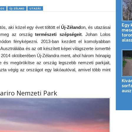
LOS
ÚJ-ZÉLAND
UTAZÁS
Egy 
ós, aki közel egy évet töltött el
Új-Zéland
on,
és utazásai
mese
te meg az ország
természeti szépségeit
. Johan Lolos
toro
alasz
módon fényképezni. 2013-ban kezdett el komolyabban
 Ausztráliába és az ott készített képei világszerte ismertté
, 2014 októberében Új-Zélandra ment, ahol három hónapig
se és megörökítse az ország legszebb nemzeti parkjait,
tazta végig az országot egy lakóautóval, amivel több mint
Kívá
sorfa
auszt
riro Nemzeti Park