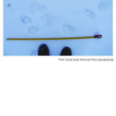
Fotó: Duna-Ipoly Nemzeti Park Igazgatóság