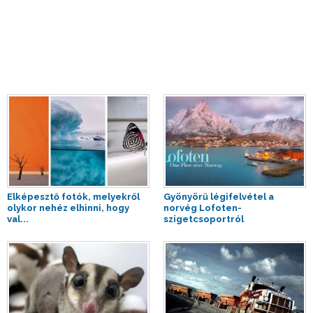
Elképesztő fotók, melyekről
Gyönyörű légifelvétel a
olykor nehéz elhinni, hogy
norvég Lofoten-
val...
szigetcsoportról