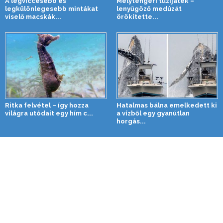
A legviccesebb és
Mélytengeri tűzijáték –
legkülönlegesebb mintákat
lenyűgöző medúzát
viselő macskák...
örökítette...
Ritka felvétel – így hozza
Hatalmas bálna emelkedett ki
világra utódait egy hím c...
a vízből egy gyanútlan
horgás...