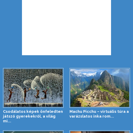
Csodálatos képek önfeledten
Machu Picchu – virtuális túra a
játszó gyerekekről, a világ
varázslatos inka rom...
mi...