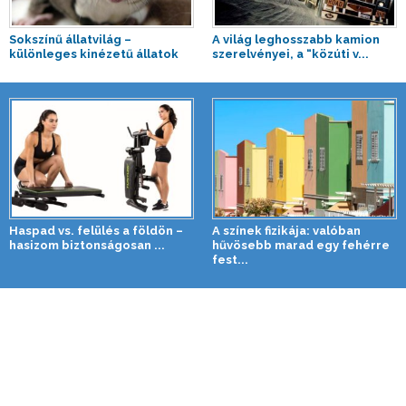
Sokszínű állatvilág –
A világ leghosszabb kamion
különleges kinézetű állatok
szerelvényei, a “közúti v...
Haspad vs. felülés a földön –
A színek fizikája: valóban
hasizom biztonságosan ...
hűvösebb marad egy fehérre
fest...