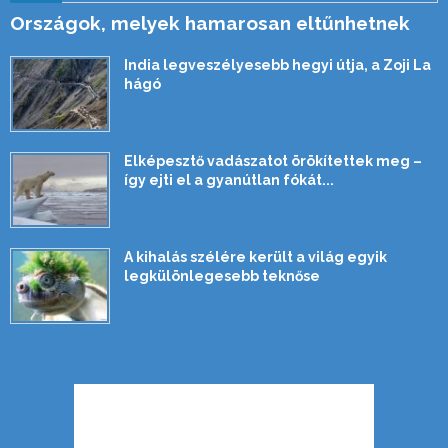
Országok, melyek hamarosan eltűnhetnek
India legveszélyesebb hegyi útja, a Zoji La
hágó
Elképesztő vadászatot örökítettek meg –
így ejti el a gyanútlan fókát...
A kihalás szélére került a világ egyik
legkülönlegesebb teknőse