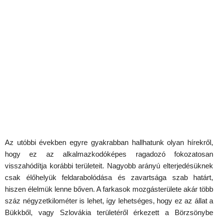
Az utóbbi években egyre gyakrabban hallhatunk olyan hírekről,
hogy ez az alkalmazkodóképes ragadozó fokozatosan
visszahódítja korábbi területeit. Nagyobb arányú elterjedésüknek
csak élőhelyük feldarabolódása és zavartsága szab határt,
hiszen élelmük lenne bőven. A farkasok mozgásterülete akár több
száz négyzetkilométer is lehet, így lehetséges, hogy ez az állat a
Bükkből, vagy Szlovákia területéről érkezett a Börzsönybe