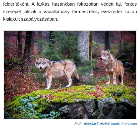
felderítőként. A farkas hazánkban fokozottan védett faj, fontos
szerepet játszik a vadállomány természetes, évezredek során
kialakult szabályozásában.
Fotó:
flickr/MrT HK
/
Wikimedia Commons