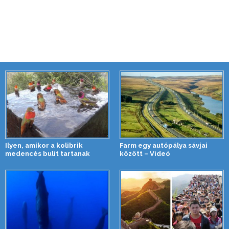
Ilyen, amikor a kolibrik
Farm egy autópálya sávjai
medencés bulit tartanak
között – Videó