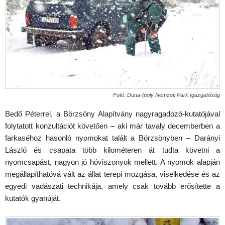
Fotó: Duna-Ipoly Nemzeti Park Igazgatóság
Bedő Péterrel, a Börzsöny Alapítvány nagyragadozó-kutatójával
folytatott konzultációt követően – aki már tavaly decemberben a
farkaséhoz hasonló nyomokat talált a Börzsönyben – Darányi
László és csapata több kilométeren át tudta követni a
nyomcsapást, nagyon jó hóviszonyok mellett. A nyomok alapján
megállapíthatóvá vált az állat terepi mozgása, viselkedése és az
egyedi vadászati technikája, amely csak tovább erősítette a
kutatók gyanúját.