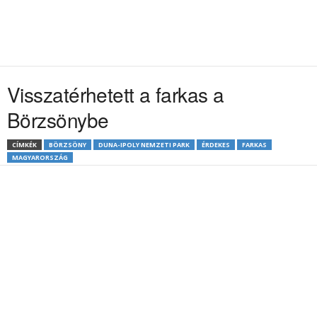
Visszatérhetett a farkas a
Börzsönybe
CÍMKÉK
BÖRZSÖNY
DUNA-IPOLY NEMZETI PARK
ÉRDEKES
FARKAS
MAGYARORSZÁG