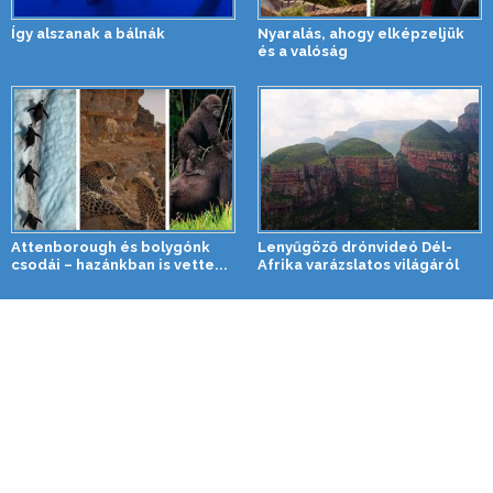
Így alszanak a bálnák
Nyaralás, ahogy elképzeljük
és a valóság
Attenborough és bolygónk
Lenyűgöző drónvideó Dél-
csodái – hazánkban is vette...
Afrika varázslatos világáról