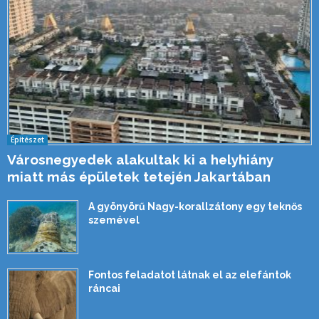
Építészet
Városnegyedek alakultak ki a helyhiány
miatt más épületek tetején Jakartában
A gyönyörű Nagy-korallzátony egy teknős
szemével
Fontos feladatot látnak el az elefántok
ráncai