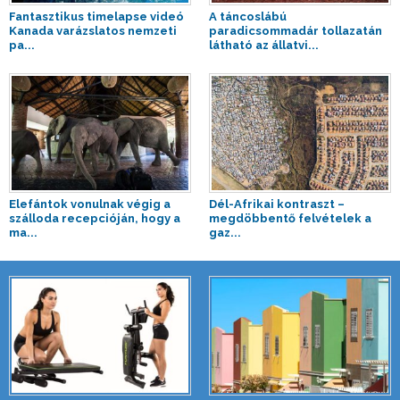
Fantasztikus timelapse videó
A táncoslábú
Kanada varázslatos nemzeti
paradicsommadár tollazatán
pa...
látható az állatvi...
Elefántok vonulnak végig a
Dél-Afrikai kontraszt –
szálloda recepcióján, hogy a
megdöbbentő felvételek a
ma...
gaz...