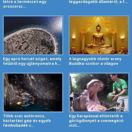
létre a természet egy
leggazdagabb államáról, a f...
oroszorsz...
Egy apró horvát sziget, amely
A legnagyobb tömör arany
felülről egy ujjlenyomatra h...
Buddha-szobor a világon
Több száz autóroncs,
Egy harapással eltüntetik a
háztartási gép és egyéb
görögdinnyét a csemegéző
fémhulladék v...
vízil...