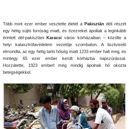
Több mint ezer ember vesztette életét a
Pakisztán
déli részét
egy hétig sújtó forróság miatt, és tízezreket ápoltak a leginkább
érintett dél-pakisztáni
Karacsi
város kórházaiban – közölte a
helyi katasztrófavédelem vezetője szombaton. A tisztviselő
elmondta, az egy hétig tartó hőség miatt 1233 ember halt meg, és
mintegy 65 ezer ember került kórházba napszúrással.
Hozzátette, 1923 embert még mindig ápolnak hő okozta
betegségekkel.