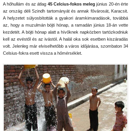
A hőhullám és az átlag
45 Celcius-fokos meleg
június 20-én érte
az ország déli Szindh tartományát és annak fővárosát, Karacsit.
A helyzetet súlyosbították a gyakori áramkimaradások, továbbá
az, hogy a muzulmán böjti hónap, a ramadán június 18-án vette
kezdetét. A böjti hónap alatt a hívőknek napközben tartózkodniuk
kell az evéstől és az ivástól. A halál oka sok esetben kiszáradás
volt. Jelenleg már elviselhetőbb a város időjárása, szombaton 34
Celsius-fokra esett vissza a hőmérséklet.