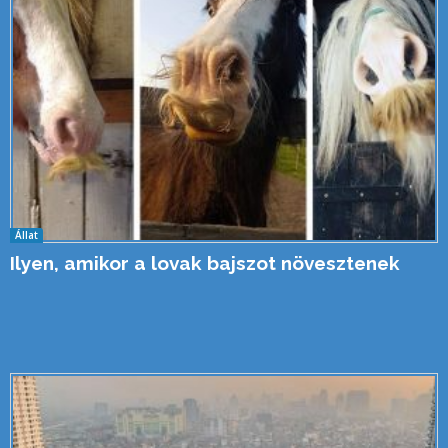
Állat
Ilyen, amikor a lovak bajszot növesztenek