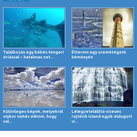
Találkozás egy békés tengeri
Étterem egy szemétégető
óriással – hatalmas cet...
kéményén
Különleges képek, melyekről
Lélegzetelállító vízesés
olykor nehéz elhinni, hogy
rejtőzik Izland egyik eldugott
val...
vi...