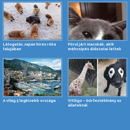
Látogatás Japán híres róka
Pórul járt macskák, akik
falujában
méhcsípés áldozatai lettek
A világ 5 legkisebb országa
Vitiligo – bőrfestékhiány az
állatoknál