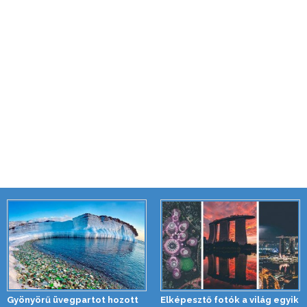
Gyönyörű üvegpartot hozott
Elképesztő fotók a világ egyik