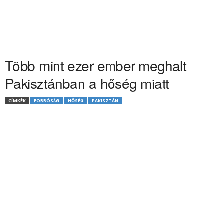
Több mint ezer ember meghalt
Pakisztánban a hőség miatt
CÍMKÉK
FORRÓSÁG
HŐSÉG
PAKISZTÁN