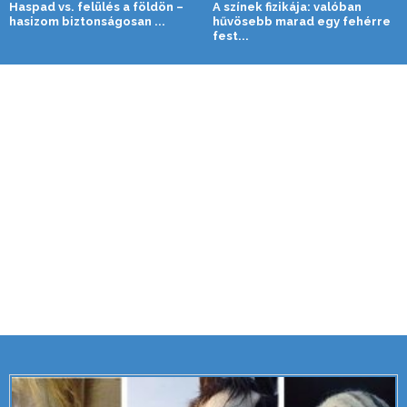
Haspad vs. felülés a földön –
A színek fizikája: valóban
hasizom biztonságosan ...
hűvösebb marad egy fehérre
fest...