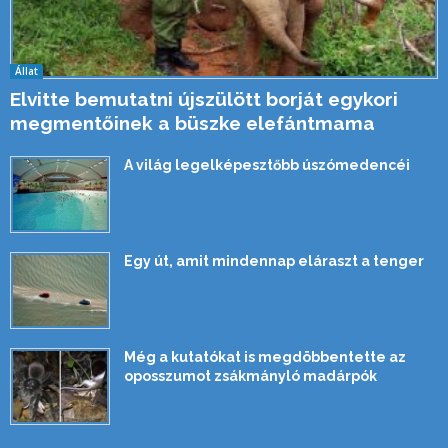
Állat
Elvitte bemutatni újszülött borját egykori
megmentőinek a büszke elefántmama
A világ legelképesztőbb úszómedencéi
Egy út, amit mindennap eláraszt a tenger
Még a kutatókat is megdöbbentette az
oposszumot zsákmányló madárpók