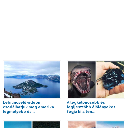
Lebilincselő videón
A legkülönösebb és
csodálhatjuk meg Amerika
legijesztőbb élőlényeket
legmélyebb és...
fogja ki a ten...