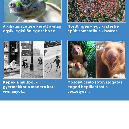
A kihalás szélére került a világ
Nördlingen – egy kráterbe
egyik legkülönlegesebb te...
épült romantikus kisváros
Képek a múltból –
Mosolyt csaló fotóválogatás
gyermekkor a modern kori
enged bepillantást a
vívmányok...
veszélyez...