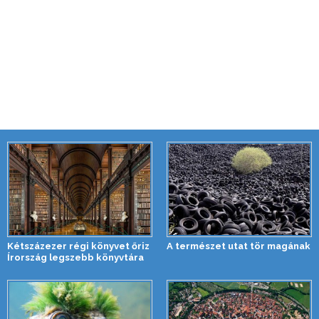
Kétszázezer régi könyvet őriz
A természet utat tör magának
Írország legszebb könyvtára