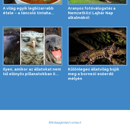
A világ egyik legbizarrabb
Aranyos fotóválogatás a
étele – a táncoló tintaha...
Nemzetközi Lajhár Nap
alkalmából
Ilyen, amikor az állatokat nem
Különleges állatvilág bújik
túl előnyös pillanatokban ö...
meg a borneói esőerdő
mélyén
Médiaajánlat/contact