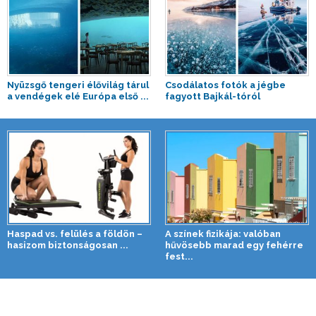
Nyüzsgő tengeri élővilág tárul
Csodálatos fotók a jégbe
a vendégek elé Európa első ...
fagyott Bajkál-tóról
Haspad vs. felülés a földön –
A színek fizikája: valóban
hasizom biztonságosan ...
hűvösebb marad egy fehérre
fest...