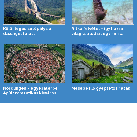
Különleges autópálya a
Ritka felvétel – így hozza
dzsungel fölött
világra utódait egy hím c...
Nördlingen – egy kráterbe
Mesébe illő gyeptetős házak
épült romantikus kisváros