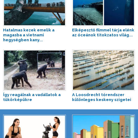
Hatalmas kezek emelik a
Elképesztő filmmel tárja elénk
magasba a vietnami
az óceánok titokzatos világ...
hegységben kany...
Így reagálnak a vadállatok a
A Loosdrecht tórendszer
tükörképükre
különleges keskeny szigetei