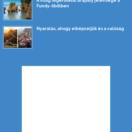
A világ legerősebb árapály jelensége a
Fundy-öbölben
Nyaralás, ahogy elképzeljük és a valóság