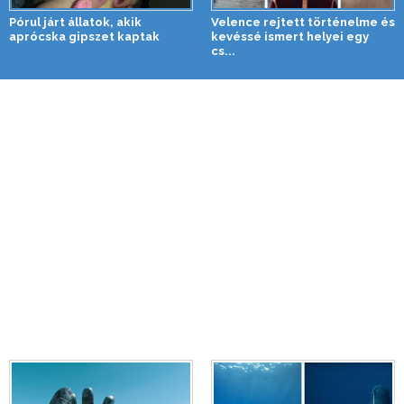
Pórul járt állatok, akik
Velence rejtett történelme és
aprócska gipszet kaptak
kevéssé ismert helyei egy
cs...