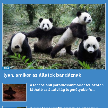
Állat
Ilyen, amikor az állatok bandáznak
A táncoslábú paradicsommadár tollazatán
látható az állatvilág legmélyebb fe...