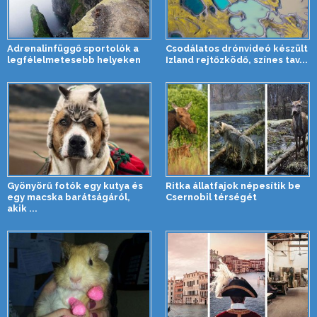
Adrenalinfüggő sportolók a
Csodálatos drónvideó készült
legfélelmetesebb helyeken
Izland rejtőzködő, színes tav...
Gyönyörű fotók egy kutya és
Ritka állatfajok népesítik be
egy macska barátságáról,
Csernobil térségét
akik ...