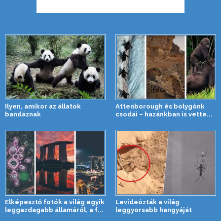
Ilyen, amikor az állatok
Attenborough és bolygónk
bandáznak
csodái – hazánkban is vette...
Elképesztő fotók a világ egyik
Levideózták a világ
leggazdagabb államáról, a f...
leggyorsabb hangyáját