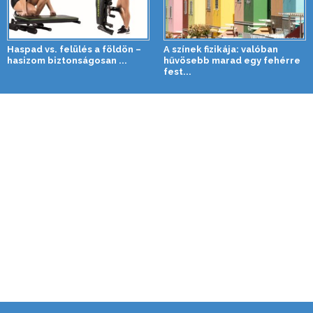
Haspad vs. felülés a földön –
A színek fizikája: valóban
hasizom biztonságosan ...
hűvösebb marad egy fehérre
fest...