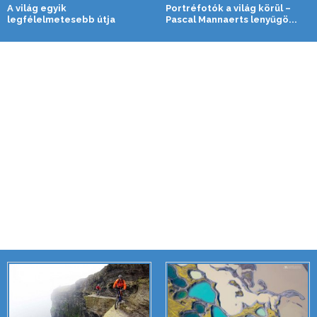
A világ egyik
Portréfotók a világ körül –
legfélelmetesebb útja
Pascal Mannaerts lenyűgö...