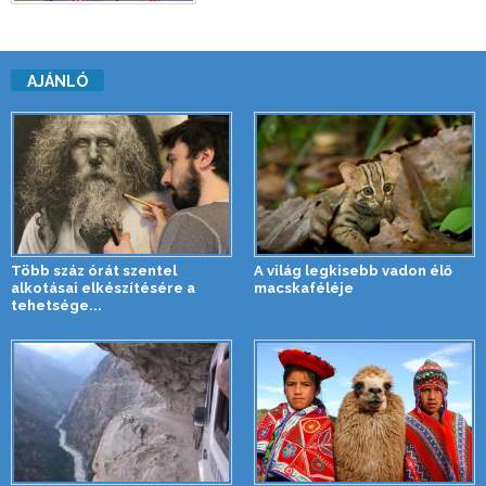
AJÁNLÓ
Több száz órát szentel
A világ legkisebb vadon élő
alkotásai elkészítésére a
macskaféléje
tehetsége...