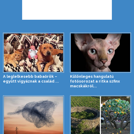
A leglelkesebb babaőrök –
Különleges hangulatú
együtt vigyáznak a család ...
fotósorozat a ritka szfinx
macskákról...