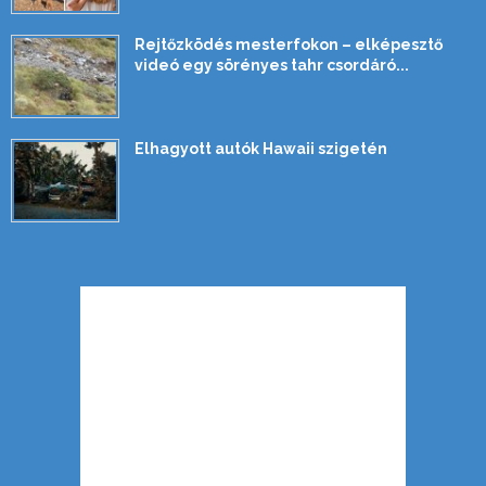
Rejtőzködés mesterfokon – elképesztő
videó egy sörényes tahr csordáró...
Elhagyott autók Hawaii szigetén