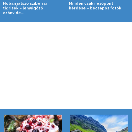
Hóban játszó szibériai
Minden csak nézőpont
tigrisek – lenyűgöző
kérdése – becsapós fotók
drónvide...