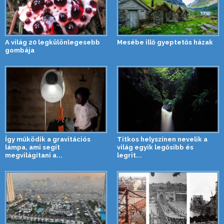
A világ 20 legkülönlegesebb
Mesébe illő gyeptetős házak
gombája
Így működik a gravitációs
Titkos helyszínen nevelik a
lámpa, ami segít
világ egyik legősibb és
megvilágítani a...
legrit...