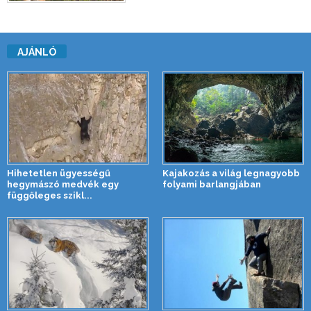
AJÁNLÓ
Hihetetlen ügyességű
Kajakozás a világ legnagyobb
hegymászó medvék egy
folyami barlangjában
függőleges szikl...