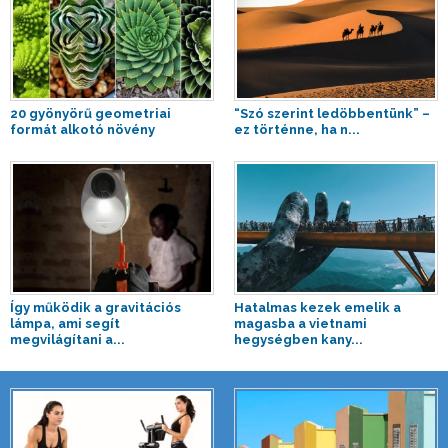
20 gyönyörű geometriai
“Szó szerint ledöbbentünk” –
formát alkotó növény
ez történne, ha n...
Így működik a gravitációs
Hatalmas kezek emelik a
lámpa, ami segít
magasba a vietnami
megvilágítani a...
hegységben kany...