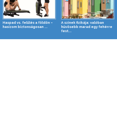
Haspad vs. felülés a földön –
A színek fizikája: valóban
hasizom biztonságosan ...
hűvösebb marad egy fehérre
fest...