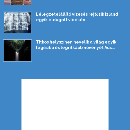
Lélegzetelállító vízesés rejtőzik Izland
egyik eldugott vidékén
Titkos helyszínen nevelik a világ egyik
legősibb és legritkább növényét Aus...