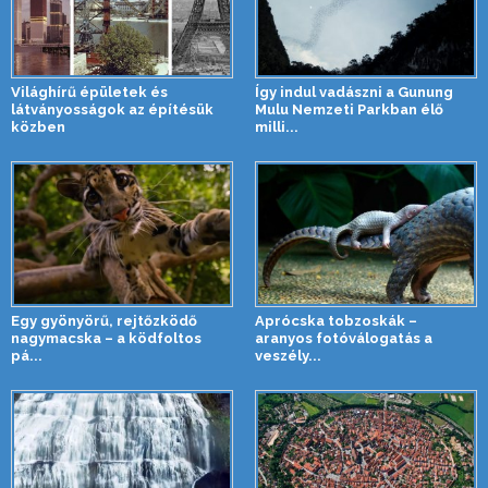
Világhírű épületek és
Így indul vadászni a Gunung
látványosságok az építésük
Mulu Nemzeti Parkban élő
közben
milli...
Egy gyönyörű, rejtőzködő
Aprócska tobzoskák –
nagymacska – a ködfoltos
aranyos fotóválogatás a
pá...
veszély...