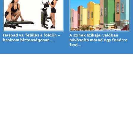
Haspad vs. felülés a földön –
A színek fizikája: valóban
hasizom biztonságosan ...
hűvösebb marad egy fehérre
fest...