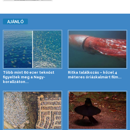
AJÁNLÓ
Több mint 60 ezer teknőst
Ritka találkozás – közel 4
figyeltek meg a Nagy-
méteres óriáskalmárt film...
korallzáton...