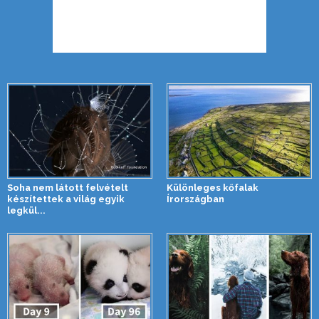
Soha nem látott felvételt
Különleges kőfalak
készítettek a világ egyik
Írországban
legkül...