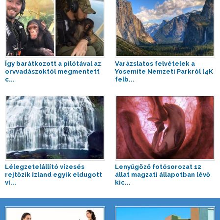
Így barátkozott a pilótával az
Varázslatos felvételek a
orvvadászoktól megmentett
Yosemite Nemzeti Parkról [4K
c...
felb...
Lélegzetelállító vízesés
Lenyűgöző fotósorozat 12
rejtőzik Izland egyik eldugott
állat magzati állapotban lévő
vi...
kic...