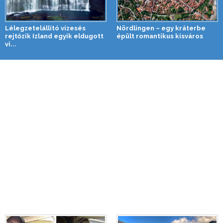
Lélegzetelállító vízesés
Nördlingen – egy kráterbe
rejtőzik Izland egyik eldugott
épült romantikus kisváros
vi...