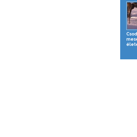
Csod
mesé
élet