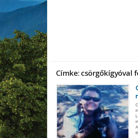
Címke: csörgőkígyóval 
C
m
L
m
A
d