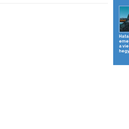
Hata
emel
a vi
hegy