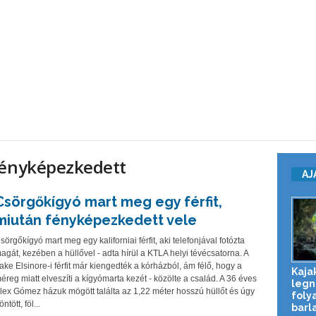
fényképezkedett
AJ
Csörgőkígyó mart meg egy férfit,
miután fényképezkedett vele
sörgőkígyó mart meg egy kaliforniai férfit, aki telefonjával fotózta
agát, kezében a hüllővel - adta hírül a KTLA helyi tévécsatorna. A
ake Elsinore-i férfit már kiengedték a kórházból, ám félő, hogy a
Kaja
éreg miatt elveszíti a kígyómarta kezét - közölte a család. A 36 éves
legn
lex Gómez házuk mögött találta az 1,22 méter hosszú hüllőt és úgy
foly
öntött, föl...
barl