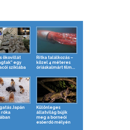
s ökovillát
Ritka találkozás –
agtak” egy
közel 4 méteres
cói sziklába
óriáskalmárt film...
gatás Japán
Különleges
 róka
állatvilág bújik
jában
meg a borneói
esőerdő mélyén