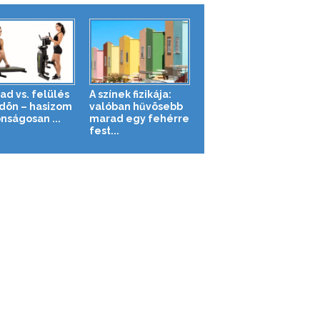
ad vs. felülés
A színek fizikája:
ldön – hasizom
valóban hűvösebb
nságosan ...
marad egy fehérre
fest...