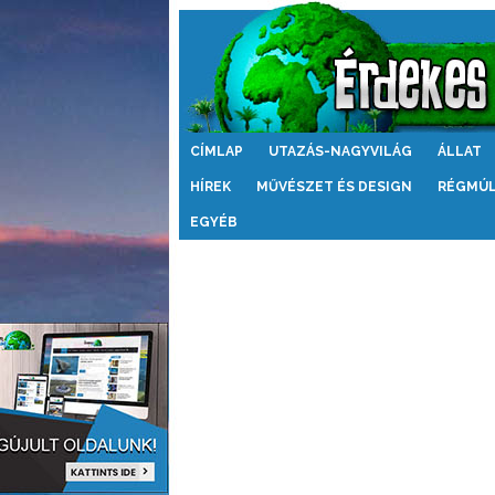
Érdekes
CÍMLAP
UTAZÁS-NAGYVILÁG
ÁLLAT
Világ
HÍREK
MŰVÉSZET ÉS DESIGN
RÉGMÚ
EGYÉB