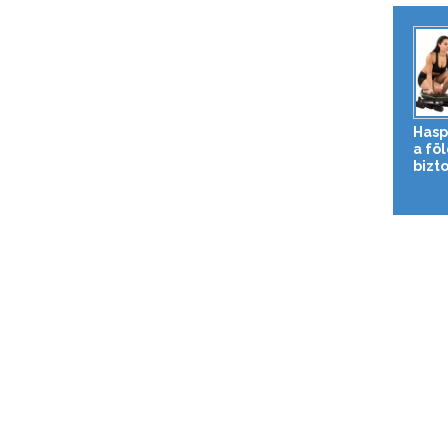
Hasp
a fö
bizto