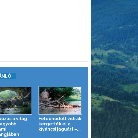
ÁNLÓ
kozás a világ
Feldühödött vidrák
agyobb
kergették el a
ami
kíváncsi jaguárt –...
angjában