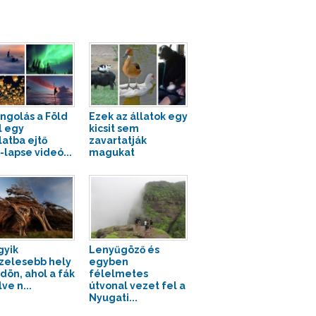
ngolás a Föld
Ezek az állatok egy
l egy
kicsit sem
atba ejtő
zavartatják
-lapse videó...
magukat
gyik
Lenyűgöző és
zelesebb hely
egyben
ldön, ahol a fák
félelmetes
lve n...
útvonal vezet fel a
Nyugati...