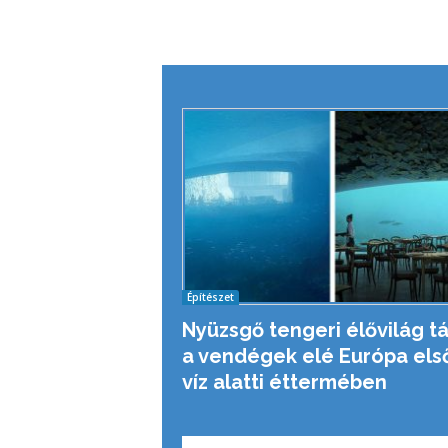
Építészet
Nyüzsgő tengeri élővilág tá
a vendégek elé Európa els
víz alatti éttermében