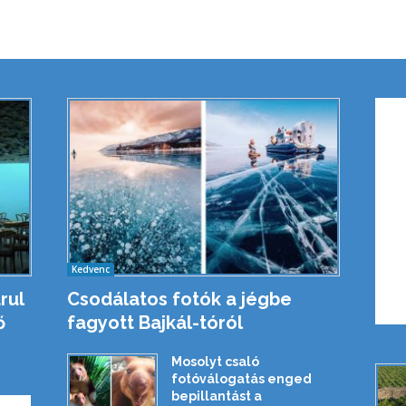
Kedvenc
rul
Csodálatos fotók a jégbe
ő
fagyott Bajkál-tóról
Mosolyt csaló
fotóválogatás enged
bepillantást a