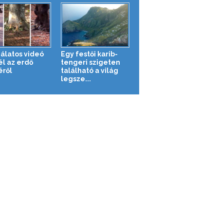
álatos videó
Egy festői karib-
l az erdő
tengeri szigeten
éről
található a világ
legsze...