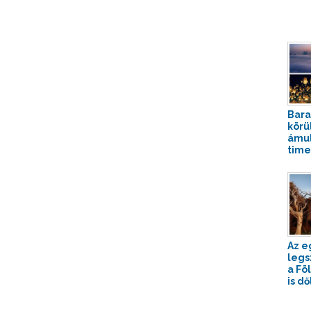
Bara
körü
ámul
time
Az e
legs
a Fö
is dő