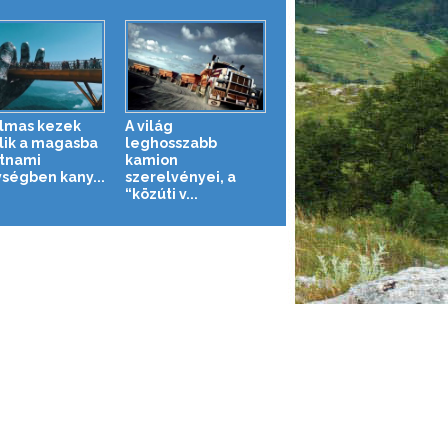
lmas kezek
A világ
ik a magasba
leghosszabb
etnami
kamion
ségben kany...
szerelvényei, a
“közúti v...