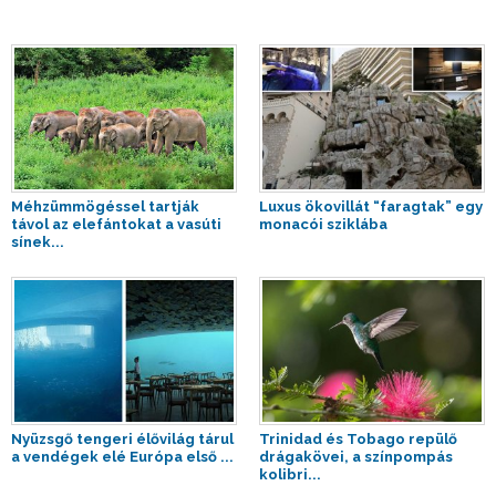
Méhzümmögéssel tartják
Luxus ökovillát “faragtak” egy
távol az elefántokat a vasúti
monacói sziklába
sínek...
Nyüzsgő tengeri élővilág tárul
Trinidad és Tobago repülő
a vendégek elé Európa első ...
drágakövei, a színpompás
kolibri...