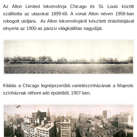
Az Alton Limited lokomotívja Chicago és St. Louis között
szállította az utasokat 1899-től. A vonat Alton néven 1958-ban
robogott utoljára. Az Alton lokomotívjáról készített óriásfotójával
elnyerte az 1900-as párizsi világkiállítás nagydíját.
Kilátás a Chicago legnépszerűbb varietészínházának a Majestic
színháznak otthont adó épületből, 1907-ben.