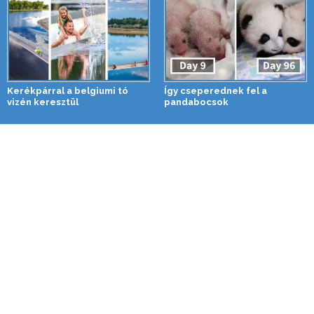
Kerékpárral a belgiumi tó
Így cseperednek fel a
vizén keresztül
pandabocsok