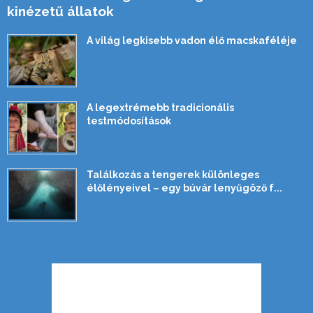
kinézetű állatok
A világ legkisebb vadon élő macskaféléje
A legextrémebb tradicionális
testmódosítások
Találkozás a tengerek különleges
élőlényeivel – egy búvár lenyűgöző f...