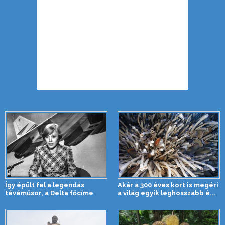
Így épült fel a legendás
Akár a 300 éves kort is megéri
tévéműsor, a Delta főcíme
a világ egyik leghosszabb é...