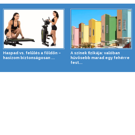
Haspad vs. felülés a földön –
A színek fizikája: valóban
hasizom biztonságosan ...
hűvösebb marad egy fehérre
fest...