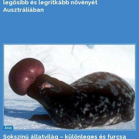
legősibb és legritkább növényét
Ausztráliában
Állat
Sokszínű állatvilág – különleges és furcsa