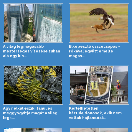
A világ legmagasabb
Elképesztő összecsapás –
mesterséges vízesése zuhan
rókával együtt emelte
alá egy kín...
magas...
Agy nélkül eszik, tanul és
Kérlelhetetlen
meggyógyítja magát a világ
háztulajdonosok, akik nem
legk...
voltak hajlandóak...