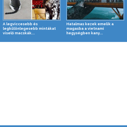
A legviccesebb és
Hatalmas kezek emelik a
legkülönlegesebb mintákat
magasba a vietnami
viselő macskák...
hegységben kany...