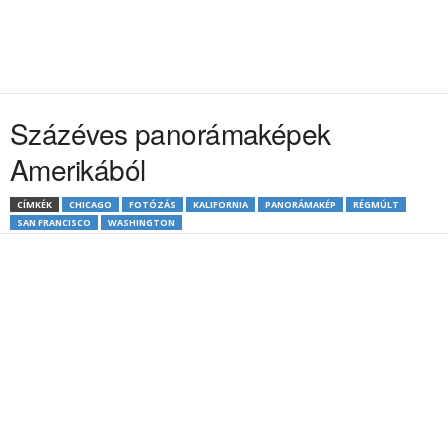
Százéves panorámaképek
Amerikából
CÍMKÉK
CHICAGO
FOTÓZÁS
KALIFORNIA
PANORÁMAKÉP
RÉGMÚLT
SAN FRANCISCO
WASHINGTON