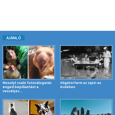
AJÁNLÓ
Mosolyt csaló fotóválogatás
Aligátorfarm az 1920-as
enged bepillantást a
években
veszélyez...