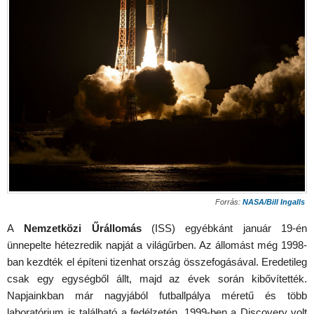
Forrás:
NASA/Bill Ingalls
A
Nemzetközi Űrállomás
(ISS) egyébkánt január 19-én
ünnepelte hétezredik napját a világűrben. Az állomást még 1998-
ban kezdték el építeni tizenhat ország összefogásával. Eredetileg
csak egy egységből állt, majd az évek során kibővítették.
Napjainkban már nagyjából futballpálya méretű és több
laboratórium is található a fedélzetén. 1999-ben a Discovery volt