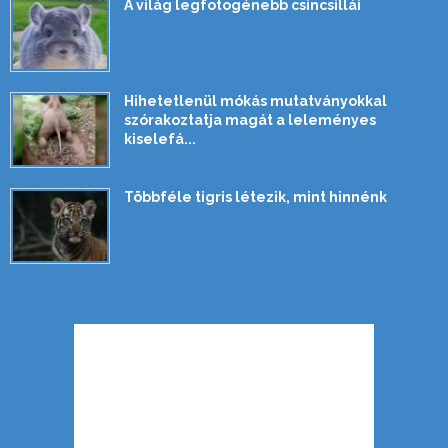
A világ legfotogénebb csincsillái
Hihetetlenül mókás mutatványokkal
szórakoztatja magát a leleményes
kiselefá...
Többféle tigris létezik, mint hinnénk