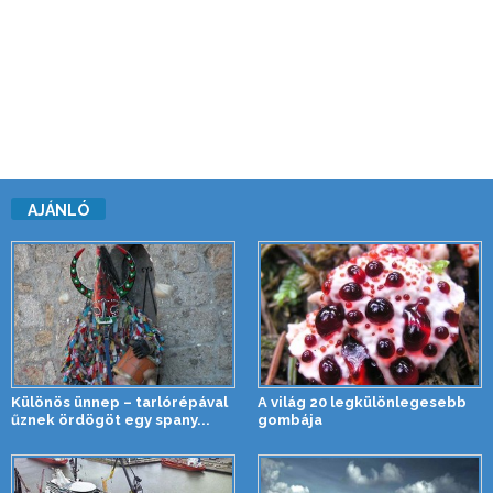
AJÁNLÓ
Különös ünnep – tarlórépával
A világ 20 legkülönlegesebb
űznek ördögöt egy spany...
gombája