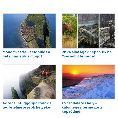
Monemvaszia – település a
Ritka állatfajok népesítik be
hatalmas szikla mögött
Csernobil térségét
Adrenalinfüggő sportolók a
10 csodálatos hely –
legfélelmetesebb helyeken
különleges természeti
képződmén...