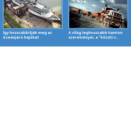
Így hosszabbítják meg az
A világ leghosszabb kamion
óceánjáró hajókat
szerelvényei, a “közúti v...