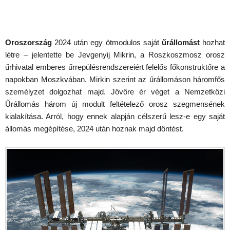
Oroszország
2024 után egy ötmodulos saját
űrállomást
hozhat
létre – jelentette be Jevgenyij Mikrin, a Roszkoszmosz orosz
űrhivatal emberes űrrepülésrendszereiért felelős főkonstruktőre a
napokban Moszkvában. Mirkin szerint az űrállomáson háromfős
személyzet dolgozhat majd. Jövőre ér véget a Nemzetközi
Űrállomás három új modult feltételező orosz szegmensének
kialakítása. Arról, hogy ennek alapján célszerű lesz-e egy saját
állomás megépítése, 2024 után hoznak majd döntést.