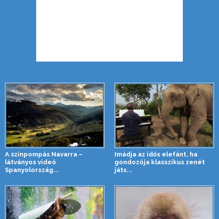
A színpompás Navarra –
Imádja az idős elefánt, ha
látványos videó
gondozója klasszikus zenét
Spanyolország...
játs...