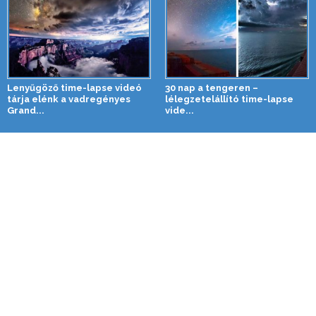
Lenyűgöző time-lapse videó
30 nap a tengeren –
tárja elénk a vadregényes
lélegzetelállító time-lapse
Grand...
vide...