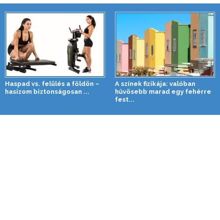
Haspad vs. felülés a földön –
A színek fizikája: valóban
hasizom biztonságosan ...
hűvösebb marad egy fehérre
fest...