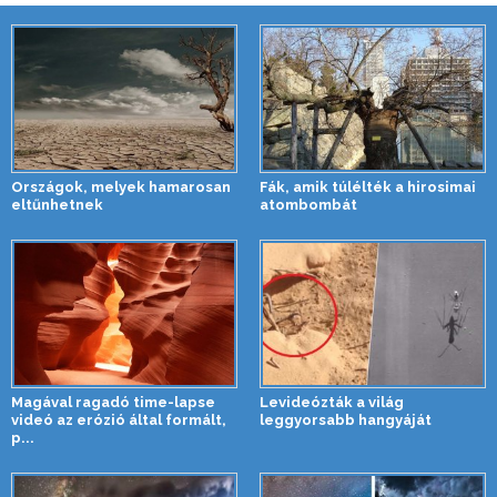
Országok, melyek hamarosan
Fák, amik túlélték a hirosimai
eltűnhetnek
atombombát
Magával ragadó time-lapse
Levideózták a világ
videó az erózió által formált,
leggyorsabb hangyáját
p...