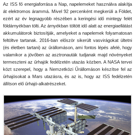
Az ISS fő energiaforrása a Nap, napelemeket használva alakítja
át elektromos árammá. Mivel 92 percenként megkerüli a Földet,
ezért az év legnagyobb részében a keringési idő mintegy felét
földárnyékban tölti. Az árnyékban töltött idő alatt az energiaellátást
akkumulátorok biztosítják, amelyeket a napelemek folyamatosan
feltöltve tartanak. 2016-ban először sikerült vasvirágokat ültetni
(és életben tartani) az űrállomáson, ami fontos lépés afelé, hogy
valamikor a jövőben az asztronauták tudjanak majd növényeket
termeszteni az űrhajók fedélzetén utazás közben. A NASA tervei
közt szerepel, hogy a Nemzetközi Űrállomáson készítse fel az
űrhajósokat a Mars utazásra, és az is, hogy az ISS fedélzetén
állítson elő űrhajó-alkatrészeket.