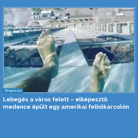
Elképesztő
Lebegés a város felett – elképesztő
medence épült egy amerikai felhőkarcolón