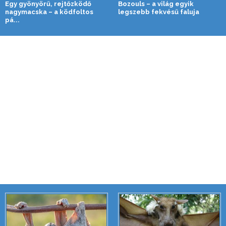
Egy gyönyörű, rejtőzködő
Bozouls – a világ egyik
nagymacska – a ködfoltos
legszebb fekvésű faluja
pá...