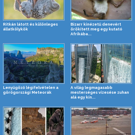
Ritkán látott és különleges
Bizarr kinézetű denevért
állatkölykök
örökített meg egy kutató
Afrikába...
Lenyűgöző légifelvételen a
A világ legmagasabb
görögországi Meteorák
mesterséges vízesése zuhan
alá egy kín...