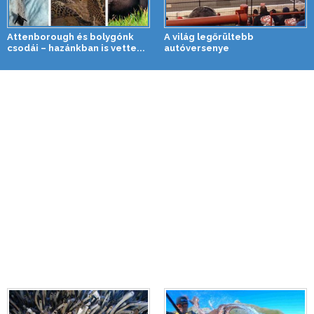
Attenborough és bolygónk
A világ legőrültebb
csodái – hazánkban is vette...
autóversenye