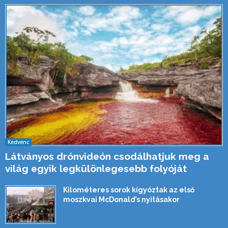
Kedvenc
Látványos drónvideón csodálhatjuk meg a
világ egyik legkülönlegesebb folyóját
Kilométeres sorok kígyóztak az első
moszkvai McDonald’s nyitásakor