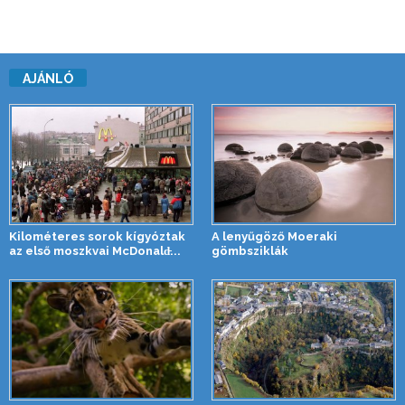
AJÁNLÓ
Kilométeres sorok kígyóztak
A lenyűgöző Moeraki
az első moszkvai McDonald̵...
gömbsziklák