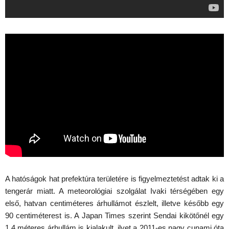
A hatóságok hat prefektúra területére is figyelmeztetést adtak ki a
tengerár miatt. A meteorológiai szolgálat Ivaki térségében egy
első, hatvan centiméteres árhullámot észlelt, illetve később egy
90 centiméterest is. A Japan Times szerint Sendai kikötőnél egy
1,4 méteres árhullám is kialakult, ilyet a 2011-es nagy cunami óta