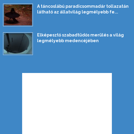
A táncoslábú paradicsommadár tollazatán
látható az állatvilág legmélyebb fe...
Elképesztő szabadtüdős merülés a világ
legmélyebb medencéjében