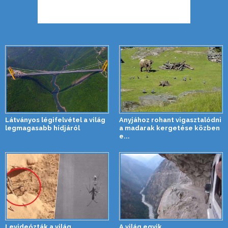
Látványos légifelvétel a világ
Anyjához rohant vigasztalódni
legmagasabb hídjáról
a madarak kergetése közben
e...
Levideózták a világ
A világ egyik