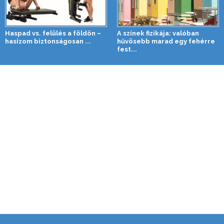
Haspad vs. felülés a földön –
A színek fizikája: valóban
hasizom biztonságosan ...
hűvösebb marad egy fehérre
fest...