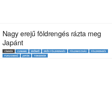
Nagy erejű földrengés rázta meg
Japánt
CÍMKÉK
CUNAMI
ERŐMŐ
ERŐS FÖLDRENGÉS
FÖLDMOZGÁS
FÖLDRENGÉS
FUKUSIMAŰ
JAPÁN
TENGERÁR