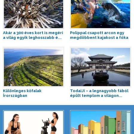
Akár a 300 éves kort is megéri
Polippal csapott arcon egy
a világ egyik leghosszabb é...
megdöbbent kajakost a fóka
Különleges kőfalak
TodaiJi – a legnagyobb fából
Írországban
épült templom a világon...