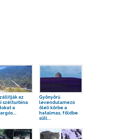
zállítják az
Gyönyörű
i szélturbina
levendulamező
tokat a
öleli körbe a
argós...
hatalmas, földbe
süll...