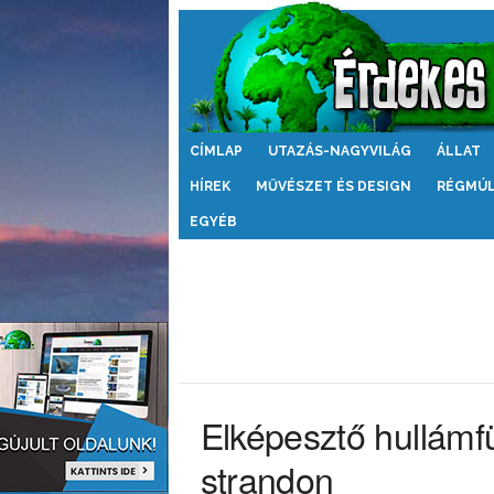
Érdekes
CÍMLAP
UTAZÁS-NAGYVILÁG
ÁLLAT
Világ
HÍREK
MŰVÉSZET ÉS DESIGN
RÉGMÚ
EGYÉB
Elképesztő hullámf
strandon