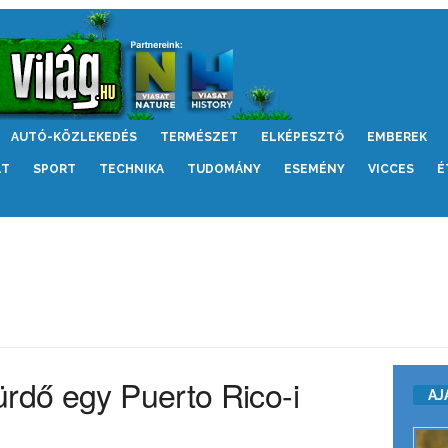
AUTÓ-KÖZLEKEDÉS
TERMÉSZET
ELKÉPESZTŐ
EMBEREK
LT
SPORT
TECHNIKA
TUDOMÁNY
ESEMÉNY
VICCES
É
ürdő egy Puerto Rico-i
AJ