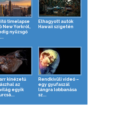
ítő timelapse
Elhagyott autók
ó New Yorkról,
Hawaii szigetén
ndig nyüzsgő
..
zarr kinézetű
Rendkívüli videó –
ászhal az
egy gyufaszál
világ egyik
lángra lobbanása
rcsá...
sz...