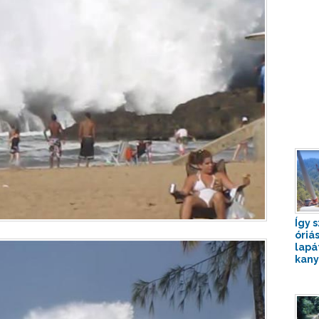
Így s
óriás
lapá
kany