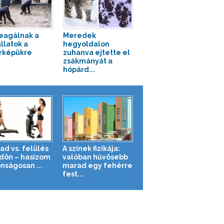
reagálnak a
Meredek
llatok a
hegyoldalon
rképükre
zuhanva ejtette el
zsákmányát a
hópárd...
ad vs. felülés
A színek fizikája:
ldön – hasizom
valóban hűvösebb
nságosan ...
marad egy fehérre
fest...