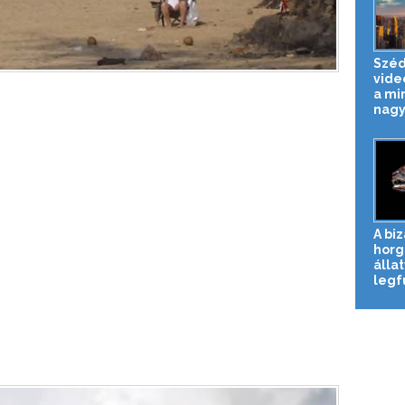
Széd
vide
a mi
nagy.
A bi
horg
állat
legfu