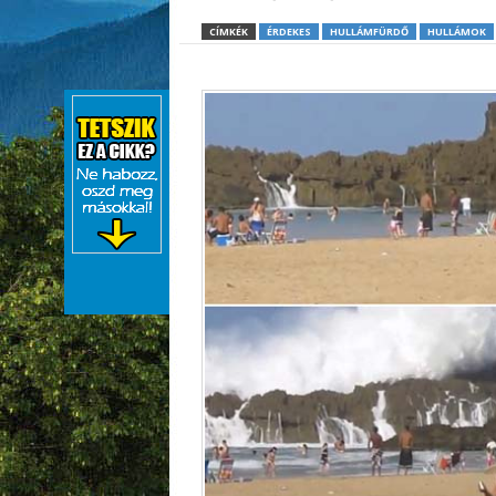
CÍMKÉK
ÉRDEKES
HULLÁMFÜRDŐ
HULLÁMOK