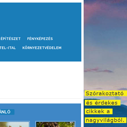
ÉPÍTÉSZET
FÉNYKÉPEZÉS
TEL-ITAL
KÖRNYEZETVÉDELEM
ÁNLÓ