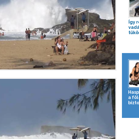
Így 
vadá
tükö
Hasp
a fö
bizto