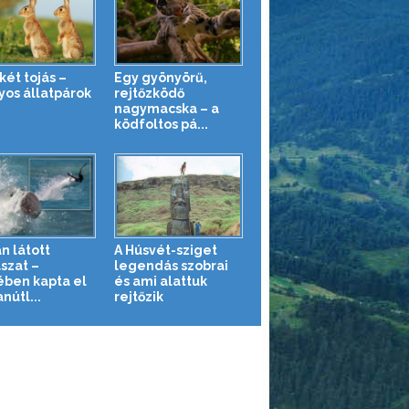
két tojás –
Egy gyönyörű,
yos állatpárok
rejtőzködő
nagymacska – a
ködfoltos pá...
n látott
A Húsvét-sziget
szat –
legendás szobrai
ében kapta el
és ami alattuk
nútl...
rejtőzik