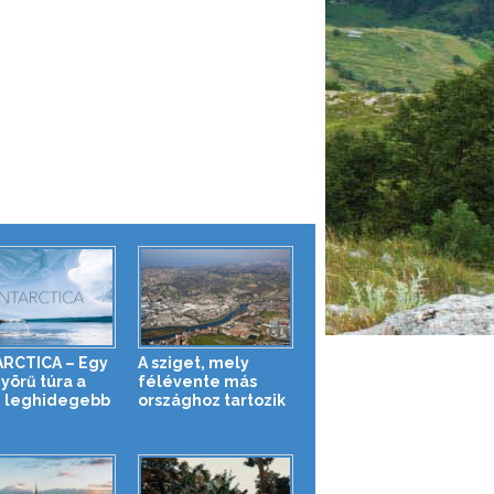
RCTICA – Egy
A sziget, mely
yörű túra a
félévente más
g leghidegebb
országhoz tartozik