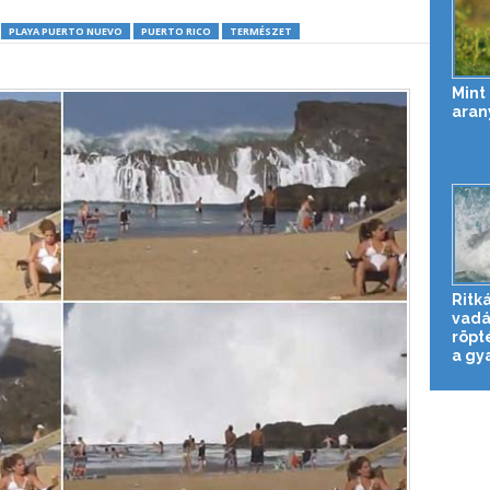
PLAYA PUERTO NUEVO
PUERTO RICO
TERMÉSZET
Mint 
aran
Ritká
vadá
röpt
a gya