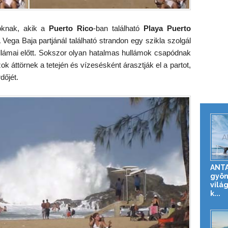
oknak, akik a
Puerto Rico
-ban található
Playa Puerto
Vega Baja partjánál található strandon egy szikla szolgál
llámai előtt. Sokszor olyan hatalmas hullámok csapódnak
 áttörnek a tetején és vízesésként árasztják el a partot,
dőjét.
ANTA
gyön
vilá
k...