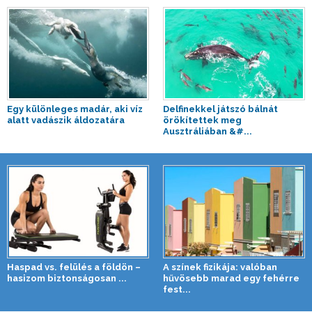
Egy különleges madár, aki víz
Delfinekkel játszó bálnát
alatt vadászik áldozatára
örökítettek meg
Ausztráliában &#...
Haspad vs. felülés a földön –
A színek fizikája: valóban
hasizom biztonságosan ...
hűvösebb marad egy fehérre
fest...