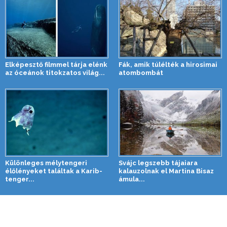
Elképesztő filmmel tárja elénk
Fák, amik túlélték a hirosimai
az óceánok titokzatos világ...
atombombát
Különleges mélytengeri
Svájc legszebb tájaiara
élőlényeket találtak a Karib-
kalauzolnak el Martina Bisaz
tenger...
ámula...