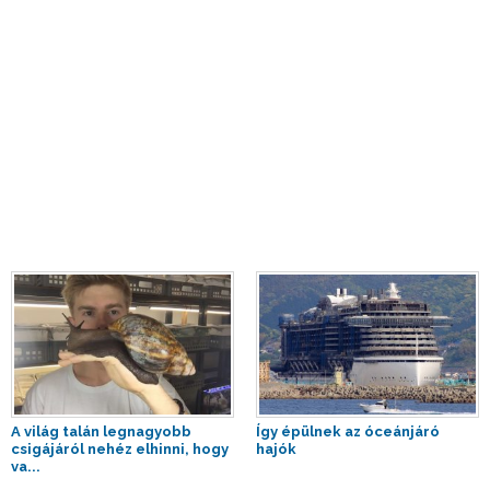
A világ talán legnagyobb
Így épülnek az óceánjáró
csigájáról nehéz elhinni, hogy
hajók
va...