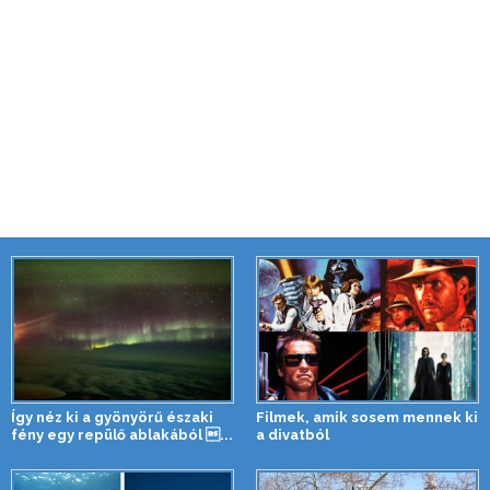
Így néz ki a gyönyörű északi
Filmek, amik sosem mennek ki
fény egy repülő ablakából ...
a divatból