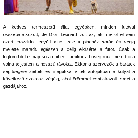
A kedves természetű állat egyébként minden futóval
összebarátkozott, de Dion Leonard volt az, aki mellől el sem
akart mozdulni, együtt aludt vele a pihenők során és végig
mellette maradt, egészen a célig elkísérte a futót. Csak a
legforróbb két nap során pihent, amikor a hőség miatt nem tudta
volna teljesíteni a hosszú távokat. Ekkor a szervezők a barátok
segítségére siettek és magukkal vitték autójukban a kutyát a
következő szakasz végéig, ahol örömmel csatlakozott ismét a
gazdájához.