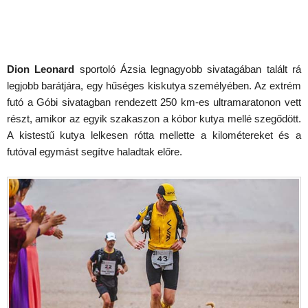
Dion Leonard
sportoló Ázsia legnagyobb sivatagában talált rá
legjobb barátjára, egy hűséges kiskutya személyében. Az extrém
futó a Góbi sivatagban rendezett 250 km-es ultramaratonon vett
részt, amikor az egyik szakaszon a kóbor kutya mellé szegődött.
A kistestű kutya lelkesen rótta mellette a kilométereket és a
futóval egymást segítve haladtak előre.