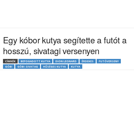
Egy kóbor kutya segítette a futót a
hosszú, sivatagi versenyen
CÍMKÉK
BEFOGADOTT KUTYA
DION LEONARD
ÉRDEKES
FUTÓVERSENY
GÓBI
GÓBI-SIVATAG
HŰSÉGES KUTYA
KUTYA