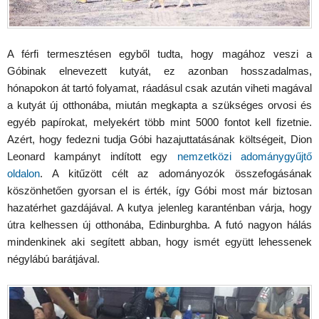
A férfi termesztésen egyből tudta, hogy magához veszi a
Góbinak elnevezett kutyát, ez azonban hosszadalmas,
hónapokon át tartó folyamat, ráadásul csak azután viheti magával
a kutyát új otthonába, miután megkapta a szükséges orvosi és
egyéb papírokat, melyekért több mint 5000 fontot kell fizetnie.
Azért, hogy fedezni tudja Góbi hazajuttatásának költségeit, Dion
Leonard kampányt indított egy
nemzetközi adománygyűjtő
oldalon
. A kitűzött célt az adományozók összefogásának
köszönhetően gyorsan el is érték, így Góbi most már biztosan
hazatérhet gazdájával. A kutya jelenleg karanténban várja, hogy
útra kelhessen új otthonába, Edinburghba. A futó nagyon hálás
mindenkinek aki segített abban, hogy ismét együtt lehessenek
négylábú barátjával.