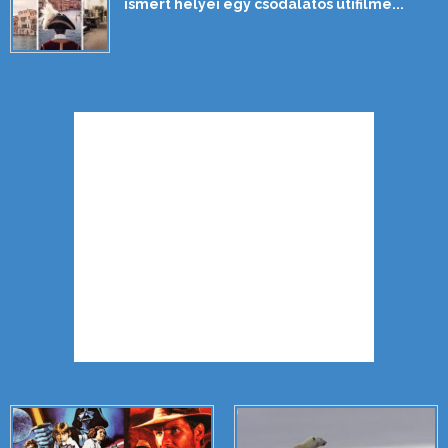
ismert helyei egy csodálatos útifilme...