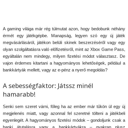
A gaming világa már rég túlmutat azon, hogy bedobunk néhány
érmét egy játékgépbe. Manapság, legyen szó egy új játék
megvásárlásáról, játékon belüli skinek beszerzéséről vagy egy
olyan szolgáltatásra való előfizetésről, mint az Xbox Game Pass,
egyáltalán nem mindegy, milyen fizetési módot választasz. De
vajon érdemes kitartani a hagyományos lehetőségek, például a
bankkártyák mellett, vagy az e-pénz a nyerő megoldás?
A sebességfaktor: Játssz minél
hamarabb!
Senki sem szeret várni, főleg ha az ember már tűkön ül egy új
megjelenés miatt, vagy azonnal fel szeretné tölteni a játékbeli
egyenlegét. A hagyományos fizetési módok – gondoljunk csak a
banki átutalásra vagy a bankkártyákra – gyakran plusz