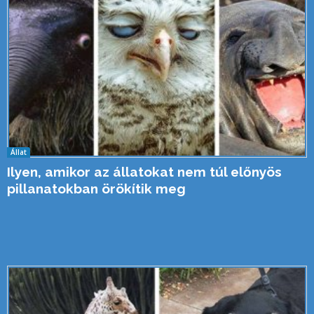
Állat
Ilyen, amikor az állatokat nem túl előnyös
pillanatokban örökítik meg