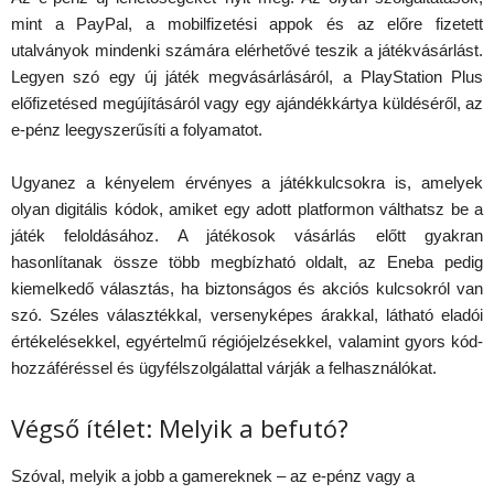
mint a PayPal, a mobilfizetési appok és az előre fizetett
utalványok mindenki számára elérhetővé teszik a játékvásárlást.
Legyen szó egy új játék megvásárlásáról, a PlayStation Plus
előfizetésed megújításáról vagy egy ajándékkártya küldéséről, az
e-pénz leegyszerűsíti a folyamatot.
Ugyanez a kényelem érvényes a játékkulcsokra is, amelyek
olyan digitális kódok, amiket egy adott platformon válthatsz be a
játék feloldásához. A játékosok vásárlás előtt gyakran
hasonlítanak össze több megbízható oldalt, az Eneba pedig
kiemelkedő választás, ha biztonságos és akciós kulcsokról van
szó. Széles választékkal, versenyképes árakkal, látható eladói
értékelésekkel, egyértelmű régiójelzésekkel, valamint gyors kód-
hozzáféréssel és ügyfélszolgálattal várják a felhasználókat.
Végső ítélet: Melyik a befutó?
Szóval, melyik a jobb a gamereknek – az e-pénz vagy a