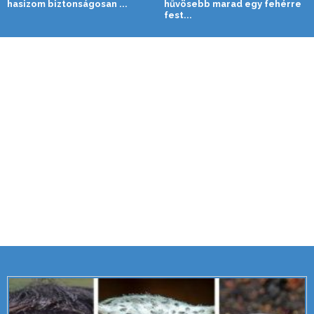
hasizom biztonságosan ...
hűvösebb marad egy fehérre
fest...