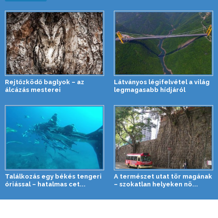
Rejtőzködő baglyok – az
Látványos légifelvétel a világ
álcázás mesterei
legmagasabb hídjáról
Találkozás egy békés tengeri
A természet utat tör magának
óriással – hatalmas cet...
– szokatlan helyeken nö...