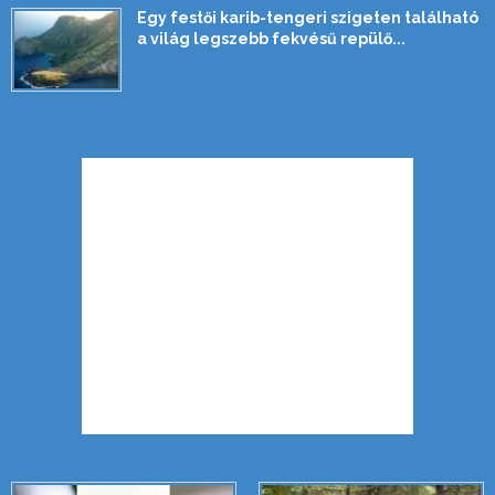
Egy festői karib-tengeri szigeten található
a világ legszebb fekvésű repülő...