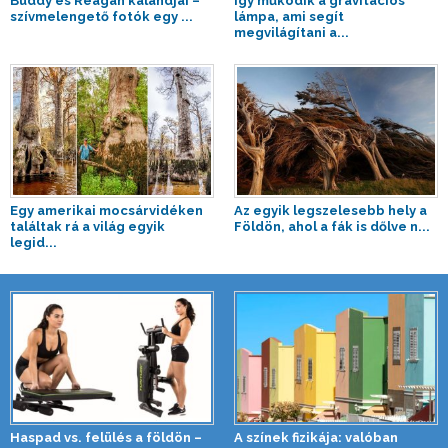
Buddy és Reagan kalandjai –
Így működik a gravitációs
szívmelengető fotók egy ...
lámpa, ami segít
megvilágítani a...
Egy amerikai mocsárvidéken
Az egyik legszelesebb hely a
találtak rá a világ egyik
Földön, ahol a fák is dőlve n...
legid...
Haspad vs. felülés a földön –
A színek fizikája: valóban