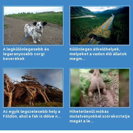
A legkülönlegesebb és
Különleges átkelőhelyek,
legaranyosabb corgi
melyeket a vadon élő állatok
keverékek
megm...
Az egyik legszelesebb hely a
Hihetetlenül mókás
Földön, ahol a fák is dőlve n...
mutatványokkal szórakoztatja
magát a le...