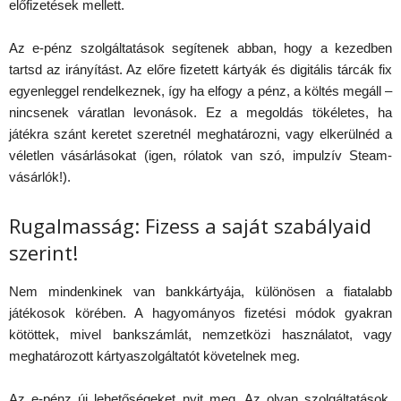
előfizetések mellett.
Az e-pénz szolgáltatások segítenek abban, hogy a kezedben
tartsd az irányítást. Az előre fizetett kártyák és digitális tárcák fix
egyenleggel rendelkeznek, így ha elfogy a pénz, a költés megáll –
nincsenek váratlan levonások. Ez a megoldás tökéletes, ha
játékra szánt keretet szeretnél meghatározni, vagy elkerülnéd a
véletlen vásárlásokat (igen, rólatok van szó, impulzív Steam-
vásárlók!).
Rugalmasság: Fizess a saját szabályaid
szerint!
Nem mindenkinek van bankkártyája, különösen a fiatalabb
játékosok körében. A hagyományos fizetési módok gyakran
kötöttek, mivel bankszámlát, nemzetközi használatot, vagy
meghatározott kártyaszolgáltatót követelnek meg.
Az e-pénz új lehetőségeket nyit meg. Az olyan szolgáltatások,