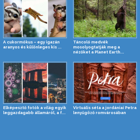
A cukormókus – egy igazán
Táncoló medvék
aranyos és különleges kis ...
mosolyogtatják meg a
nézőket a Planet Earth...
Elképesztő fotók a világ egyik
Virtuális séta a jordániai Petra
leggazdagabb államáról, a f...
lenyűgöző romvárosában