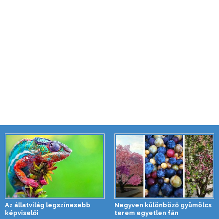
Az állatvilág legszínesebb
Negyven különböző gyümölcs
képviselői
terem egyetlen fán