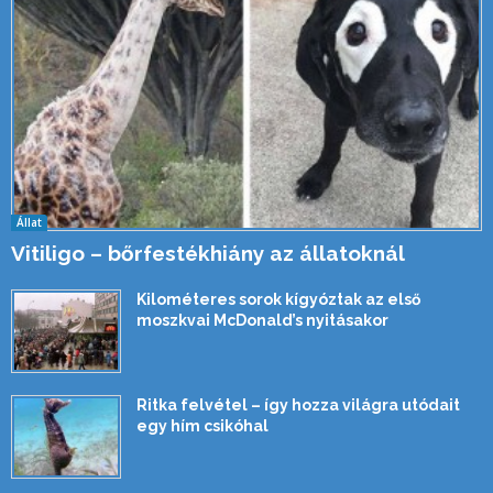
Állat
Vitiligo – bőrfestékhiány az állatoknál
Kilométeres sorok kígyóztak az első
moszkvai McDonald’s nyitásakor
Ritka felvétel – így hozza világra utódait
egy hím csikóhal