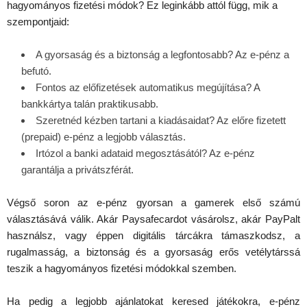
hagyományos fizetési módok? Ez leginkább attól függ, mik a
szempontjaid:
A gyorsaság és a biztonság a legfontosabb? Az e-pénz a
befutó.
Fontos az előfizetések automatikus megújítása? A
bankkártya talán praktikusabb.
Szeretnéd kézben tartani a kiadásaidat? Az előre fizetett
(prepaid) e-pénz a legjobb választás.
Irtózol a banki adataid megosztásától? Az e-pénz
garantálja a privátszférát.
Végső soron az e-pénz gyorsan a gamerek első számú
választásává válik. Akár Paysafecardot vásárolsz, akár PayPalt
használsz, vagy éppen digitális tárcákra támaszkodsz, a
rugalmasság, a biztonság és a gyorsaság erős vetélytárssá
teszik a hagyományos fizetési módokkal szemben.
Ha pedig a legjobb ajánlatokat keresed játékokra, e-pénz