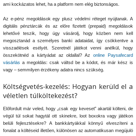
ami kockázatos lehet, ha a platform nem elég biztonságos.
Az e-pénz megoldások egy plusz védelmi réteget nyújtanak. A
digitális pénztárcák és az előre fizetett (prepaid) megoldások
lehetővé teszik, hogy úgy vásárolj, hogy közben nem kell
megosztanád a személyes banki adataidat, így csökkentve a
visszaélések esélyét. Szeretnél játékot venni anélkül, hogy
összekötnéd a kártyádat az oldallal? Az
online Paysafecard
vásárlás
a megoldás: csak váltsd be a kódot, és már kész is
vagy – semmilyen érzékeny adatra nincs szükség.
Költségvetés-kezelés: Hogyan kerüld el a
véletlen túlköltekezést?
Előfordult már veled, hogy „csak egy keveset” akartál költeni, de
végül túl sokat hagytál ott skinekre, loot boxokra vagy játékon
belüli fejlesztésekre? A bankkártyákkal könnyű elveszíteni a
fonalat a költéseid illetően, különösen az automatikusan megújuló