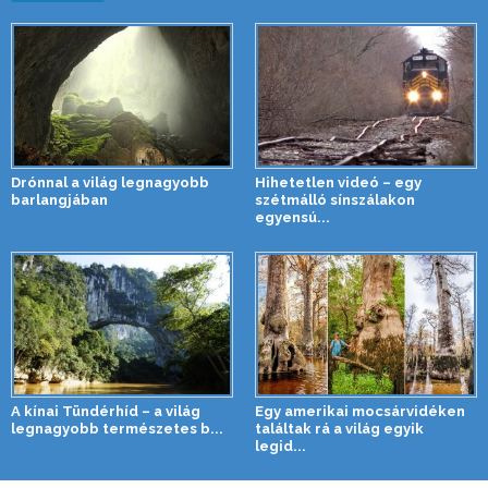
Drónnal a világ legnagyobb
Hihetetlen videó – egy
barlangjában
szétmálló sínszálakon
egyensú...
A kínai Tündérhíd – a világ
Egy amerikai mocsárvidéken
legnagyobb természetes b...
találtak rá a világ egyik
legid...