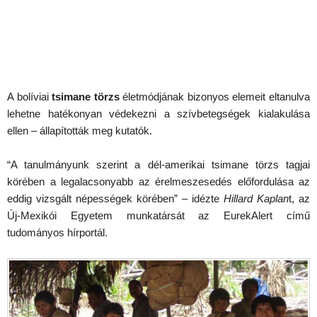
A bolíviai
tsimane törzs
életmódjának bizonyos elemeit eltanulva
lehetne hatékonyan védekezni a szívbetegségek kialakulása
ellen – állapították meg kutatók.
“A tanulmányunk szerint a dél-amerikai tsimane törzs tagjai
körében a legalacsonyabb az érelmeszesedés előfordulása az
eddig vizsgált népességek körében” – idézte
Hillard Kaplan
t, az
Új-Mexikói Egyetem munkatársát az EurekAlert című
tudományos hírportál.