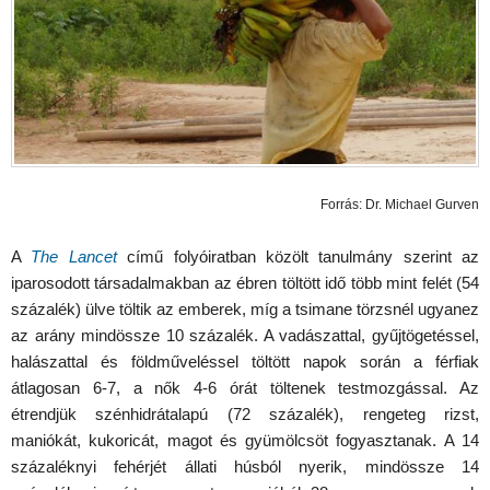
Forrás: Dr. Michael Gurven
A
The Lancet
című folyóiratban közölt tanulmány szerint az
iparosodott társadalmakban az ébren töltött idő több mint felét (54
százalék) ülve töltik az emberek, míg a tsimane törzsnél ugyanez
az arány mindössze 10 százalék. A vadászattal, gyűjtögetéssel,
halászattal és földműveléssel töltött napok során a férfiak
átlagosan 6-7, a nők 4-6 órát töltenek testmozgással. Az
étrendjük szénhidrátalapú (72 százalék), rengeteg rizst,
maniókát, kukoricát, magot és gyümölcsöt fogyasztanak. A 14
százaléknyi fehérjét állati húsból nyerik, mindössze 14