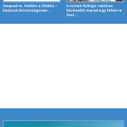
Haspad vs. felülés a földön –
A színek fizikája: valóban
hasizom biztonságosan ...
hűvösebb marad egy fehérre
fest...