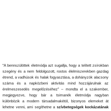
“A bennszülöttek életmódja azt sugallja, hogy a telített zsírokban
szegény és a nem feldolgozott, rostos élelmiszerekben gazdag
étrend, a vadhúsok és halak fogyasztása, a dohányzók alacsony
száma és a napközbeni aktivitás mind hozzájárulnak az
érelmeszesedés megelőzéséhez” – mondta el a szakember,
megjegyezve, hogy bár a tsimanék életmódja nagyban
különbözik a modern társadalmakétól, bizonyos elemeket át
lehetne venni, ami segíthetne a
szívbetegségek kockázatának