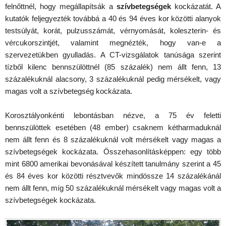
felnőttnél, hogy megállapítsák a
szívbetegségek
kockázatát. A
kutatók feljegyezték továbbá a 40 és 94 éves kor közötti alanyok
testsúlyát, korát, pulzusszámát, vérnyomását, koleszterin- és
vércukorszintjét, valamint megnézték, hogy van-e a
szervezetükben gyulladás. A CT-vizsgálatok tanúsága szerint
tízből kilenc bennszülöttnél (85 százalék) nem állt fenn, 13
százalékuknál alacsony, 3 százalékuknál pedig mérsékelt, vagy
magas volt a szívbetegség kockázata.
Korosztályonkénti lebontásban nézve, a 75 év feletti
bennszülöttek esetében (48 ember) csaknem kétharmaduknál
nem állt fenn és 8 százalékuknál volt mérsékelt vagy magas a
szívbetegségek kockázata. Összehasonlításképpen: egy több
mint 6800 amerikai bevonásával készített tanulmány szerint a 45
és 84 éves kor közötti résztvevők mindössze 14 százalékánál
nem állt fenn, míg 50 százalékuknál mérsékelt vagy magas volt a
szívbetegségek kockázata.