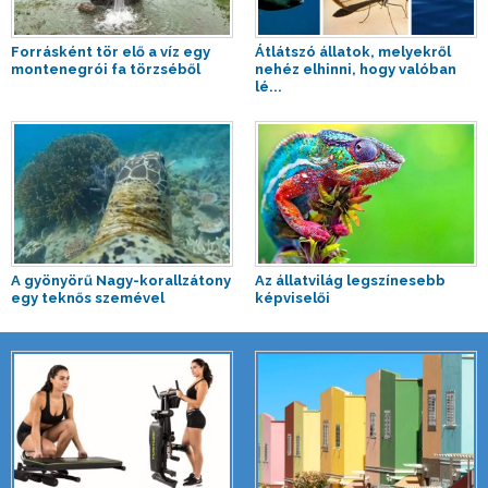
Forrásként tör elő a víz egy
Átlátszó állatok, melyekről
montenegrói fa törzséből
nehéz elhinni, hogy valóban
lé...
A gyönyörű Nagy-korallzátony
Az állatvilág legszínesebb
egy teknős szemével
képviselői