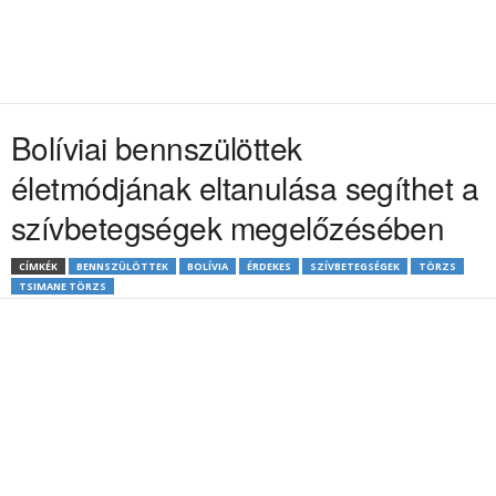
Bolíviai bennszülöttek
életmódjának eltanulása segíthet a
szívbetegségek megelőzésében
CÍMKÉK
BENNSZÜLÖTTEK
BOLÍVIA
ÉRDEKES
SZÍVBETEGSÉGEK
TÖRZS
TSIMANE TÖRZS