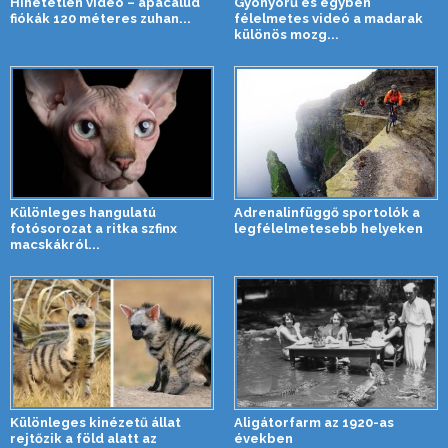
Hihetetlen videó – apácalúd
Gyönyörű és egyben
fiókák 120 méteres zuhan...
félelmetes videó a madarak
különös mozg...
Különleges hangulatú
Adrenalinfüggő sportolók a
fotósorozat a ritka szfinx
legfélelmetesebb helyeken
macskákról...
Különleges kinézetű állat
Aligátorfarm az 1920-as
rejtőzik a föld alatt az
években