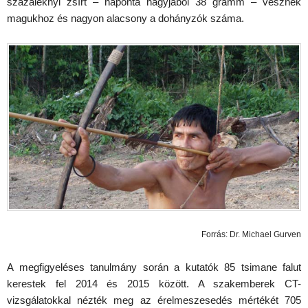
százaléknyi zsírt – naponta nagyjából 38 gramm – vesznek
magukhoz és nagyon alacsony a dohányzók száma.
Forrás: Dr. Michael Gurven
A megfigyeléses tanulmány során a kutatók 85 tsimane falut
kerestek fel 2014 és 2015 között. A szakemberek CT-
vizsgálatokkal nézték meg az érelmeszesedés mértékét 705