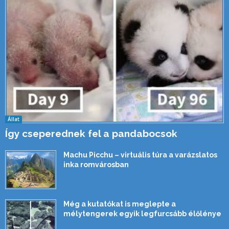
Állat
Így cseperednek fel a pandabocsok
Machu Picchu – virtuális túra a varázslatos
inka romvárosban
Még a kutatókat is meglepte a
mélytengerek egyik legfurcsább élőlénye