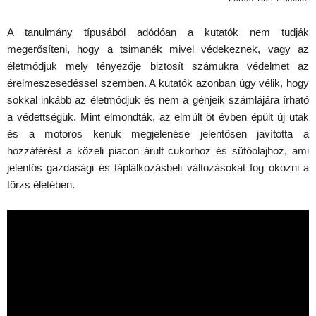
A tanulmány típusából adódóan a kutatók nem tudják
megerősíteni, hogy a tsimanék mivel védekeznek, vagy az
életmódjuk mely tényezője biztosít számukra védelmet az
érelmeszesedéssel szemben. A kutatók azonban úgy vélik, hogy
sokkal inkább az életmódjuk és nem a génjeik számlájára írható
a védettségük. Mint elmondták, az elmúlt öt évben épült új utak
és a motoros kenuk megjelenése jelentősen javította a
hozzáférést a közeli piacon árult cukorhoz és sütőolajhoz, ami
jelentős gazdasági és táplálkozásbeli változásokat fog okozni a
törzs életében.