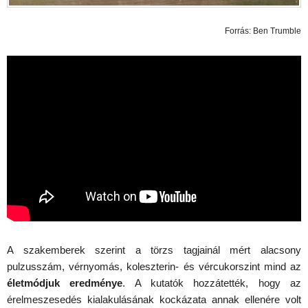
Forrás: Ben Trumble
A szakemberek szerint a törzs tagjainál mért alacsony
pulzusszám, vérnyomás, koleszterin- és vércukorszint mind az
életmódjuk eredménye
. A kutatók hozzátették, hogy az
érelmeszesedés kialakulásának kockázata annak ellenére volt