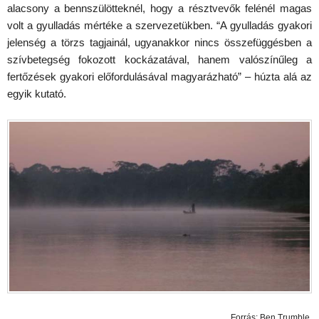
alacsony a bennszülötteknél, hogy a résztvevők felénél magas
volt a gyulladás mértéke a szervezetükben. “A gyulladás gyakori
jelenség a törzs tagjainál, ugyanakkor nincs összefüggésben a
szívbetegség fokozott kockázatával, hanem valószínűleg a
fertőzések gyakori előfordulásával magyarázható” – húzta alá az
egyik kutató.
Forrás: Ben Trumble