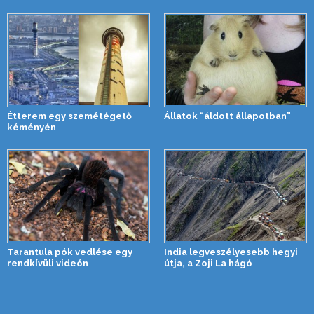
Étterem egy szemétégető
Állatok “áldott állapotban”
kéményén
Tarantula pók vedlése egy
India legveszélyesebb hegyi
rendkívüli videón
útja, a Zoji La hágó