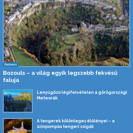
Kedvenc
Bozouls – a világ egyik legszebb fekvésű
faluja
Lenyűgöző légifelvételen a görögországi
Meteorák
A tengerek különleges élőlényei – a
színpompás tengeri csigák