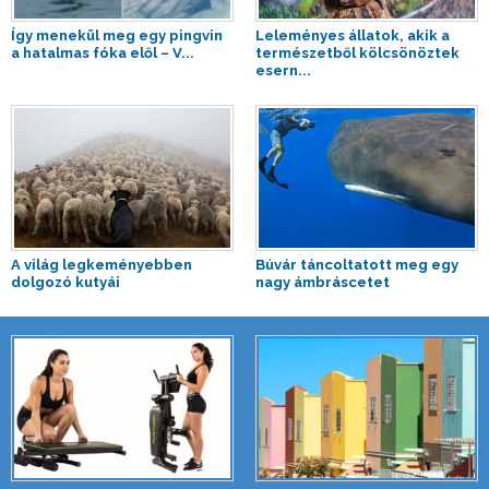
Így menekül meg egy pingvin
Leleményes állatok, akik a
a hatalmas fóka elől – V...
természetből kölcsönöztek
esern...
A világ legkeményebben
Búvár táncoltatott meg egy
dolgozó kutyái
nagy ámbráscetet