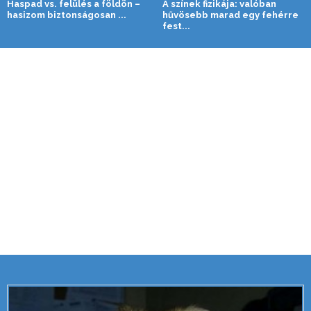
Haspad vs. felülés a földön –
A színek fizikája: valóban
hasizom biztonságosan ...
hűvösebb marad egy fehérre
fest...