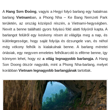
A
Hang Sơn Đoòng
, vagyis a Hegyi folyó barlang egy hatalmas
barlang
Vietnam
ban, a Phong Nha – Ke Bang Nemzeti Park
területén, az ország középső részén, a Vietnami-hegységben.
Nevét a benne található gyors folyású föld alatti folyóról kapta. A
barlangot felülről egy keskeny résen át világítja meg a nap, és
különlegessége, hogy saját folyója és dzsungele van, és néhol
még vékony felhők is kialakulnak benne. A barlang méretei
óriásiak, egy negyven emeletes felhőkarcoló is elférne benne, így
könnyen lehet, hogy ez
a világ legnagyobb barlangja.
A Hang
Son Doong ötször nagyobb, mint a Phong Nha-barlang, melyet
korábban
Vietnam legnagyobb barlangjának
tartottak.