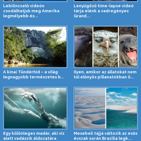
Lebilincselő videón
Lenyűgöző time-lapse videó
csodálhatjuk meg Amerika
tárja elénk a vadregényes
legmélyebb és...
Grand...
A kínai Tündérhíd – a világ
Ilyen, amikor az állatokat nem
legnagyobb természetes b...
túl előnyös pillanatokban ö...
Egy különleges madár, aki víz
Mesebeli tájjá változik az esős
alatt vadászik áldozatára
évszak során Brazília legk...