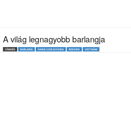
A világ legnagyobb barlangja
CÍMKÉK
BARLANG
HANG SON DOONG
REKORD
VIETNÁM