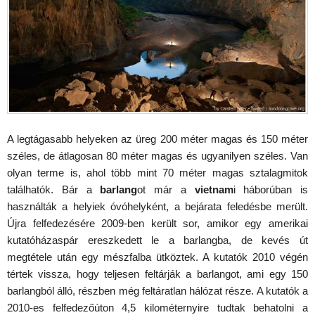
A legtágasabb helyeken az üreg 200 méter magas és 150 méter
széles, de átlagosan 80 méter magas és ugyanilyen széles. Van
olyan terme is, ahol több mint 70 méter magas sztalagmitok
találhatók. Bár a
barlang
ot már a
vietnam
i háborúban is
használták a helyiek óvóhelyként, a bejárata feledésbe merült.
Újra felfedezésére 2009-ben került sor, amikor egy amerikai
kutatóházaspár ereszkedett le a barlangba, de kevés út
megtétele után egy mészfalba ütköztek. A kutatók 2010 végén
tértek vissza, hogy teljesen feltárják a barlangot, ami egy 150
barlangból álló, részben még feltáratlan hálózat része. A kutatók a
2010-es felfedezőúton 4,5 kilométernyire tudtak behatolni a