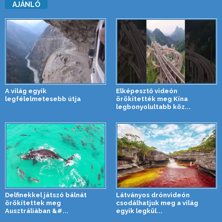
AJÁNLÓ
A világ egyik
Elképesztő videón
legfélelmetesebb útja
örökítették meg Kína
legbonyolultabb köz...
Delfinekkel játszó bálnát
Látványos drónvideón
örökítettek meg
csodálhatjuk meg a világ
Ausztráliában &#...
egyik legkül...