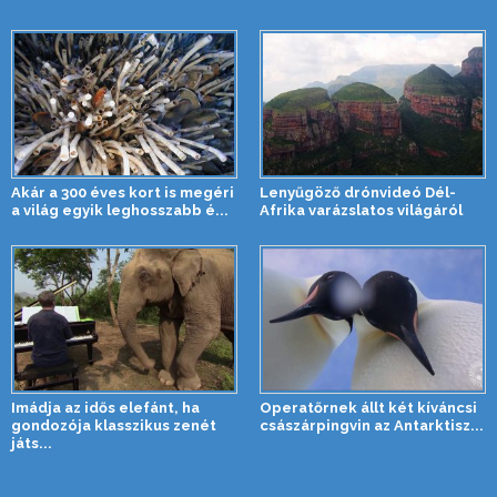
Akár a 300 éves kort is megéri
Lenyűgöző drónvideó Dél-
a világ egyik leghosszabb é...
Afrika varázslatos világáról
Imádja az idős elefánt, ha
Operatőrnek állt két kíváncsi
gondozója klasszikus zenét
császárpingvin az Antarktisz...
játs...