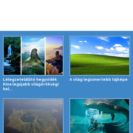
Lélegzetelállító hegyvidék
A világ legismertebb tájképe
Kína legújabb világörökségi
hel...