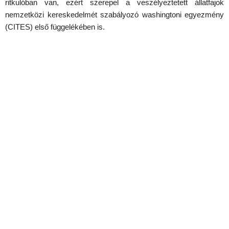
ritkulóban van, ezért szerepel a veszélyeztetett állatfajok
nemzetközi kereskedelmét szabályozó washingtoni egyezmény
(CITES) első függelékében is.