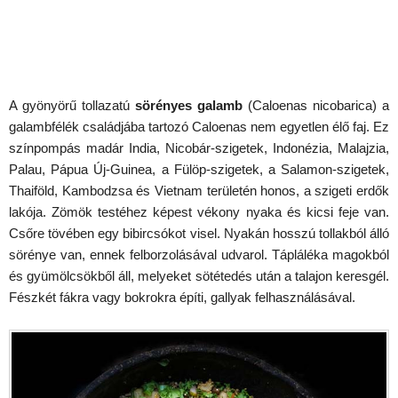
A gyönyörű tollazatú
sörényes galamb
(Caloenas nicobarica) a
galambfélék családjába tartozó Caloenas nem egyetlen élő faj. Ez
színpompás madár India, Nicobár-szigetek, Indonézia, Malajzia,
Palau, Pápua Új-Guinea, a Fülöp-szigetek, a Salamon-szigetek,
Thaiföld, Kambodzsa és Vietnam területén honos, a szigeti erdők
lakója. Zömök testéhez képest vékony nyaka és kicsi feje van.
Csőre tövében egy bibircsókot visel. Nyakán hosszú tollakból álló
sörénye van, ennek felborzolásával udvarol. Tápláléka magokból
és gyümölcsökből áll, melyeket sötétedés után a talajon keresgél.
Fészkét fákra vagy bokrokra építi, gallyak felhasználásával.