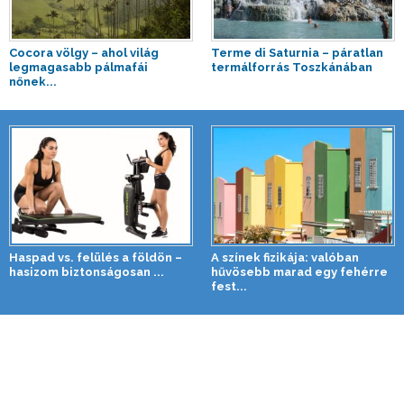
Cocora völgy – ahol világ
Terme di Saturnia – páratlan
legmagasabb pálmafái
termálforrás Toszkánában
nőnek...
Haspad vs. felülés a földön –
A színek fizikája: valóban
hasizom biztonságosan ...
hűvösebb marad egy fehérre
fest...