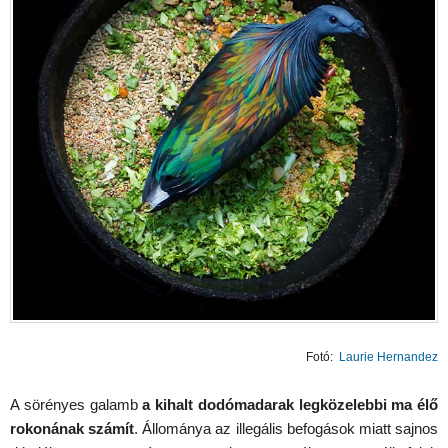
Fotó:
Laurie Hernandez
A sörényes galamb
a kihalt dodómadarak legközelebbi ma élő
rokonának számít
. Állománya az illegális befogások miatt sajnos