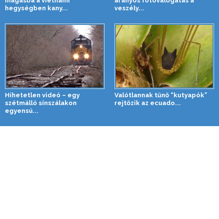
magasba a vietnami
aranyos fotóválogatás a
hegységben kany...
veszély...
Hihetetlen videó – egy
Valótlannak tűnő “kutyapók”
szétmálló sínszálakon
rejtőzik az ecuado...
egyensú...