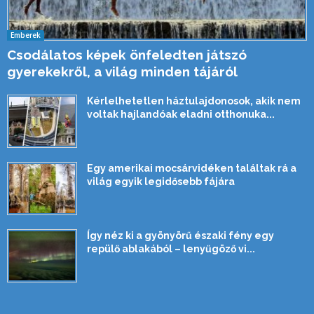
Emberek
Csodálatos képek önfeledten játszó
gyerekekről, a világ minden tájáról
Kérlelhetetlen háztulajdonosok, akik nem
voltak hajlandóak eladni otthonuka...
Egy amerikai mocsárvidéken találtak rá a
világ egyik legidősebb fájára
Így néz ki a gyönyörű északi fény egy
repülő ablakából – lenyűgöző vi...