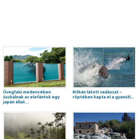
Üvegfalú medencében
Ritkán látott vadászat –
úszkálnak az elefántok egy
röptében kapta el a gyanútl...
japán állat...