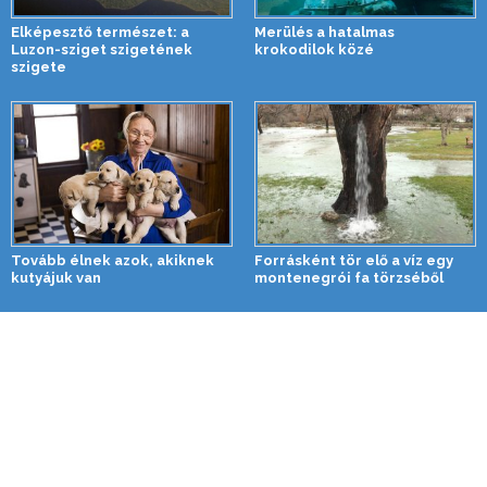
Elképesztő természet: a
Merülés a hatalmas
Luzon-sziget szigetének
krokodilok közé
szigete
Tovább élnek azok, akiknek
Forrásként tör elő a víz egy
kutyájuk van
montenegrói fa törzséből