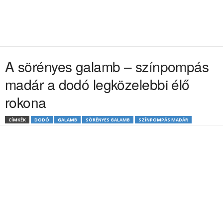
A sörényes galamb – színpompás
madár a dodó legközelebbi élő
rokona
CÍMKÉK
DODÓ
GALAMB
SÖRÉNYES GALAMB
SZÍNPOMPÁS MADÁR