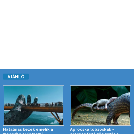
AJÁNLÓ
Hatalmas kezek emelik a
Aprócska tobzoskák –