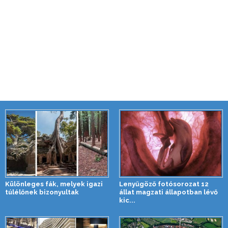
Különleges fák, melyek igazi
Lenyűgöző fotósorozat 12
túlélőnek bizonyultak
állat magzati állapotban lévő
kic...