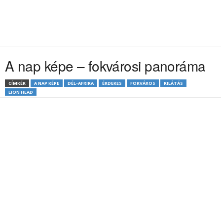
A nap képe – fokvárosi panoráma
CÍMKÉK
A NAP KÉPE
DÉL-AFRIKA
ÉRDEKES
FOKVÁROS
KILÁTÁS
LION HEAD