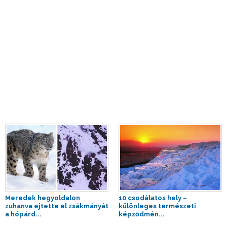
Meredek hegyoldalon
10 csodálatos hely –
zuhanva ejtette el zsákmányát
különleges természeti
a hópárd...
képződmén...