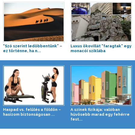
“Szó szerint ledöbbentünk” –
Luxus ökovillát “faragtak” egy
ez történne, ha n...
monacói sziklába
Haspad vs. felülés a földön –
A színek fizikája: valóban
hasizom biztonságosan ...
hűvösebb marad egy fehérre
fest...