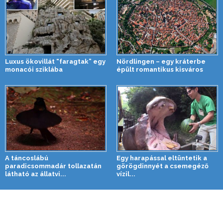
Luxus ökovillát “faragtak” egy
Nördlingen – egy kráterbe
monacói sziklába
épült romantikus kisváros
A táncoslábú
Egy harapással eltüntetik a
paradicsommadár tollazatán
görögdinnyét a csemegéző
látható az állatvi...
vízil...