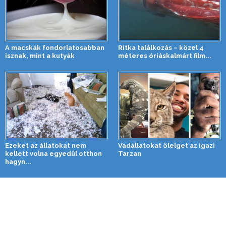
A macskák fondorlatosabban
Ritka találkozás – közel 4
isznak, mint a kutyák
méteres óriáskalmárt film...
Ezeket az állatokat nem
Vadállatokat ölelget az igazi
kellett volna egyedül otthon
Tarzan
hagyn...