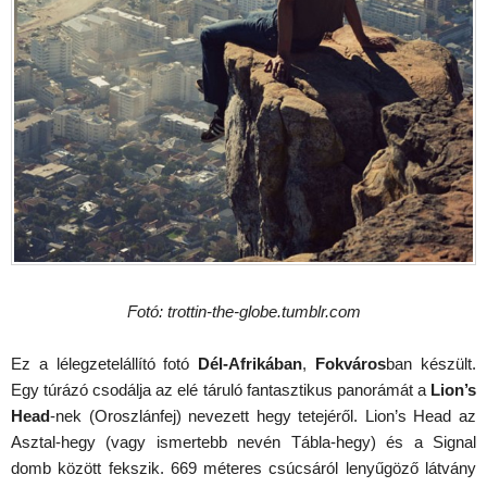
Fotó: trottin-the-globe.tumblr.com
Ez a lélegzetelállító fotó
Dél-Afrikában
,
Fokváros
ban készült.
Egy túrázó csodálja az elé táruló fantasztikus panorámát a
Lion’s
Head
-nek (Oroszlánfej) nevezett hegy tetejéről. Lion’s Head az
Asztal-hegy (vagy ismertebb nevén Tábla-hegy) és a Signal
domb között fekszik. 669 méteres csúcsáról lenyűgöző látvány