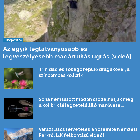
Elképesztő
Az egyik leglátványosabb és
legveszélyesebb madárruhás ugrás [videó]
Trinidad és Tobago repülő drágakövei, a
színpompás kolibrik
Soha nem látott módon csodálhatjuk meg
a kolibrik lélegzetelállító manővere...
Varázslatos felvételek a Yosemite Nemzeti
Parkról [4K felbontású videó]