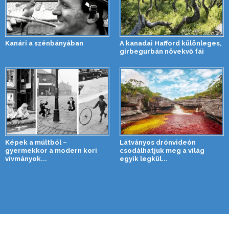
Kanári a szénbányában
A kanadai Hafford különleges,
girbegurbán növekvő fái
Képek a múltból –
Látványos drónvideón
gyermekkor a modern kori
csodálhatjuk meg a világ
vívmányok...
egyik legkül...