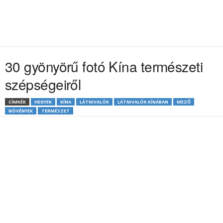
30 gyönyörű fotó Kína természeti
szépségeiről
CÍMKÉK
HEGYEK
KÍNA
LÁTNIVALÓK
LÁTNIVALÓK KÍNÁBAN
MEZŐ
NÖVÉNYEK
TERMÉSZET