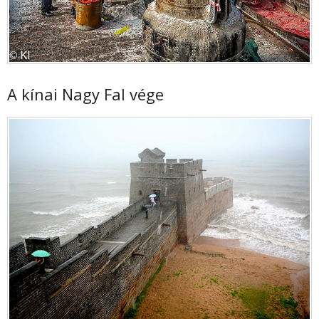
A kínai Nagy Fal vége