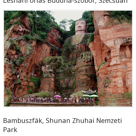
Leshani óriás Buddha-szobor, Szecsuán
Bambuszfák, Shunan Zhuhai Nemzeti
Park