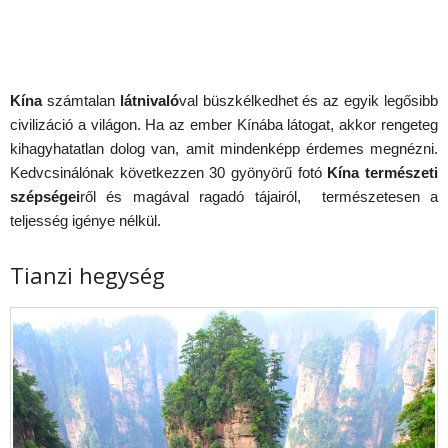
Kína
számtalan
látnivaló
val büszkélkedhet és az egyik legősibb
civilizáció a világon. Ha az ember Kínába látogat, akkor rengeteg
kihagyhatatlan dolog van, amit mindenképp érdemes megnézni.
Kedvcsinálónak következzen 30 gyönyörű fotó
Kína természeti
szépségei
ről és magával ragadó tájairól, természetesen a
teljesség igénye nélkül.
Tianzi hegység