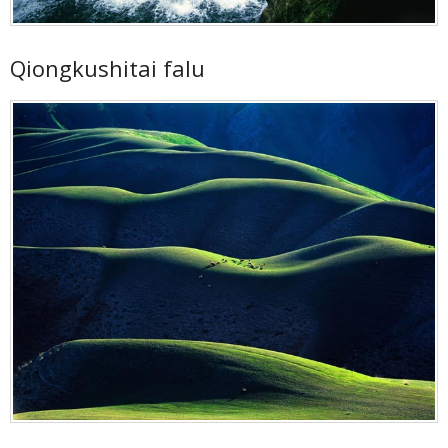
Qiongkushitai falu