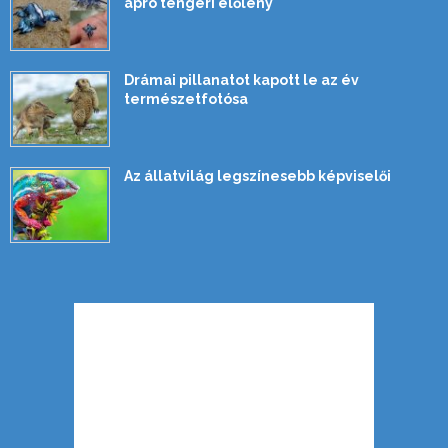
apró tengeri élőlény
Drámai pillanatot kapott le az év
természetfotósa
Az állatvilág legszínesebb képviselői