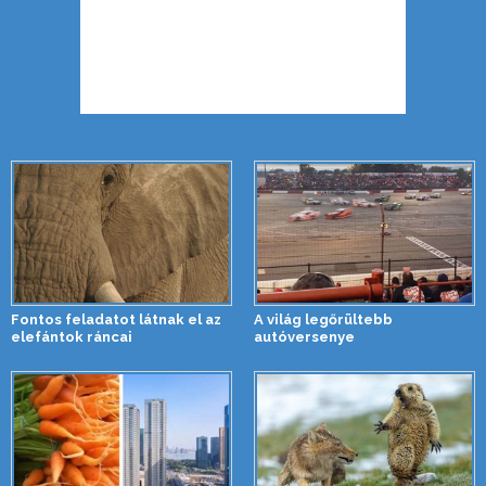
Fontos feladatot látnak el az
A világ legőrültebb
elefántok ráncai
autóversenye