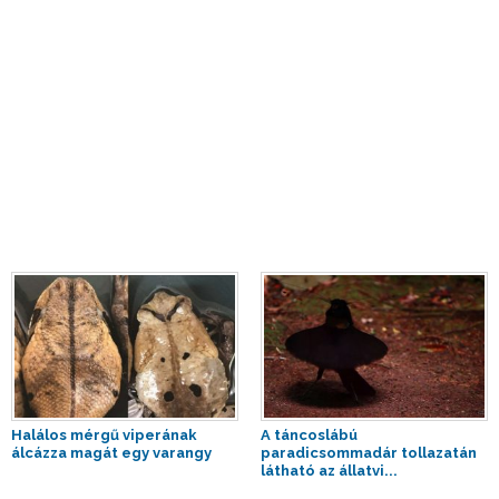
Halálos mérgű viperának
A táncoslábú
álcázza magát egy varangy
paradicsommadár tollazatán
látható az állatvi...