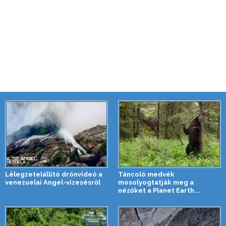
Lélegzetelállító drónvideó a
Táncoló medvék
venezuelai Angel-vízesésről
mosolyogtatják meg a
nézőket a Planet Earth...