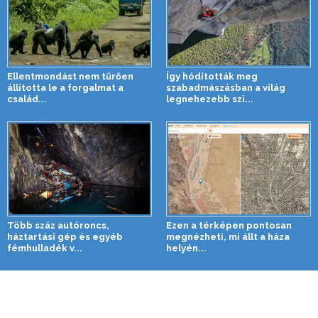
Ellentmondást nem tűrően
Így hódították meg
állította le a forgalmat a
szabadmászásban a világ
család...
legnehezebb szi...
Több száz autóroncs,
Ezen a térképen pontosan
háztartási gép és egyéb
megnézheti, mi állt a háza
fémhulladék v...
helyén...