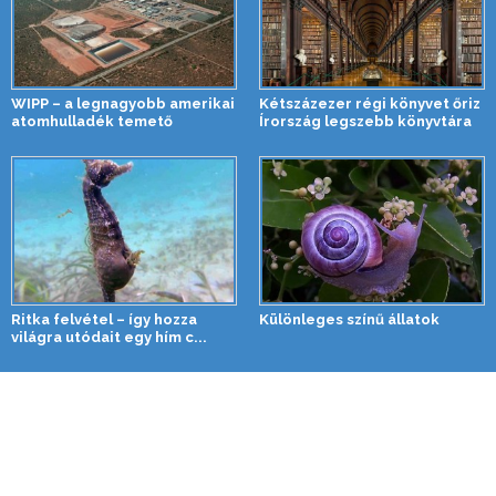
WIPP – a legnagyobb amerikai
Kétszázezer régi könyvet őriz
atomhulladék temető
Írország legszebb könyvtára
Ritka felvétel – így hozza
Különleges színű állatok
világra utódait egy hím c...