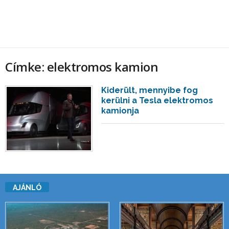
Címke: elektromos kamion
Kiderült, mennyibe fog
kerülni a Tesla elektromos
kamionja
AJÁNLÓ