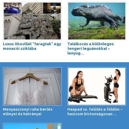
Luxus ökovillát “faragtak” egy
Találkozás a különleges
monacói sziklába
tengeri leguánokkal –
lenyűg...
Menyasszonyi ruha bérlés
Haspad vs. felülés a földön –
előnyei és hátrányai
hasizom biztonságosan ...