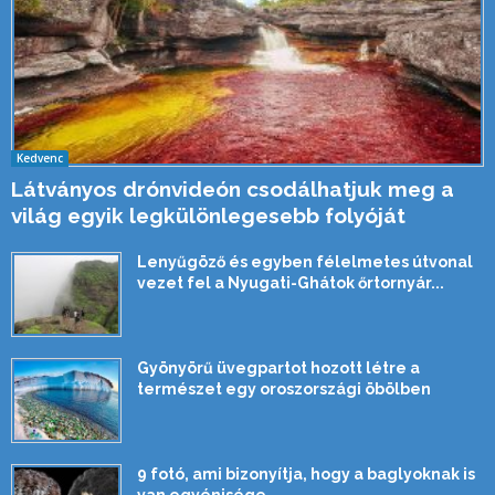
Kedvenc
Látványos drónvideón csodálhatjuk meg a
világ egyik legkülönlegesebb folyóját
Lenyűgöző és egyben félelmetes útvonal
vezet fel a Nyugati-Ghátok őrtornyár...
Gyönyörű üvegpartot hozott létre a
természet egy oroszországi öbölben
9 fotó, ami bizonyítja, hogy a baglyoknak is