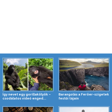
Így nevet egy gorillakölyök –
Barangolás a Feröer-szigetek
csodálatos videó enged...
festői tájain