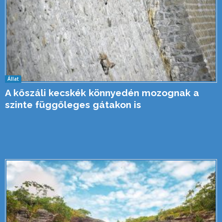
Állat
A kőszáli kecskék könnyedén mozognak a
szinte függőleges gátakon is