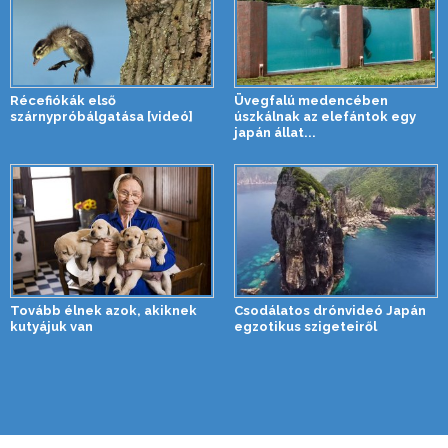
Récefiókák első
Üvegfalú medencében
szárnypróbálgatása [videó]
úszkálnak az elefántok egy
japán állat...
Tovább élnek azok, akiknek
Csodálatos drónvideó Japán
kutyájuk van
egzotikus szigeteiről