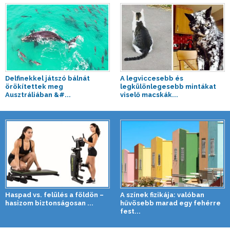
Delfinekkel játszó bálnát
A legviccesebb és
örökítettek meg
legkülönlegesebb mintákat
Ausztráliában &#...
viselő macskák...
Haspad vs. felülés a földön –
A színek fizikája: valóban
hasizom biztonságosan ...
hűvösebb marad egy fehérre
fest...