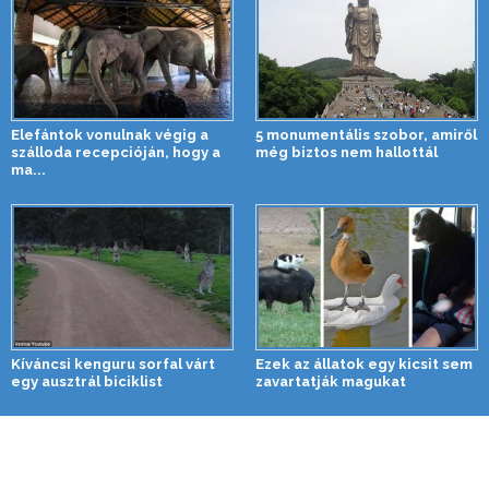
Elefántok vonulnak végig a
5 monumentális szobor, amiről
szálloda recepcióján, hogy a
még biztos nem hallottál
ma...
Kíváncsi kenguru sorfal várt
Ezek az állatok egy kicsit sem
egy ausztrál biciklist
zavartatják magukat