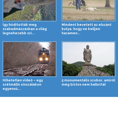
Így hódították meg
Mindent bevetett az elszánt
szabadmászásban a világ
kutya, hogy ne kelljen
legnehezebb szi...
hazamen...
Hihetetlen videó – egy
5 monumentális szobor, amiről
szétmálló sínszálakon
még biztos nem hallottál
egyensú...