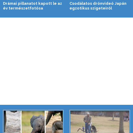
Drámai pillanatot kapott le az
Csodálatos drónvideó Japán
év természetfotósa
egzotikus szigeteiről