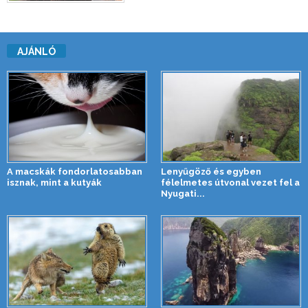
AJÁNLÓ
A macskák fondorlatosabban
Lenyűgöző és egyben
isznak, mint a kutyák
félelmetes útvonal vezet fel a
Nyugati...