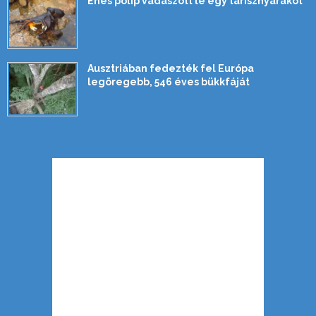
Éhes polip vadászott le egy tarisznyarákot
Ausztriában fedezték fel Európa
legöregebb, 546 éves bükkfáját