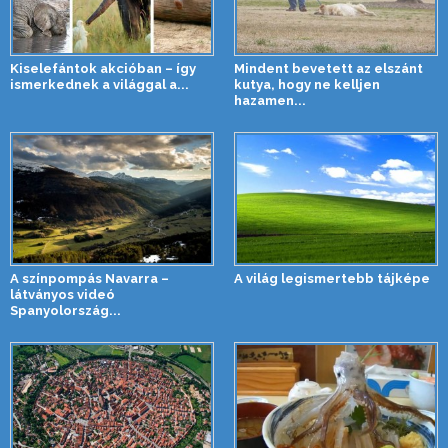
Kiselefántok akcióban – így
Mindent bevetett az elszánt
ismerkednek a világgal a...
kutya, hogy ne kelljen
hazamen...
A színpompás Navarra –
A világ legismertebb tájképe
látványos videó
Spanyolország...