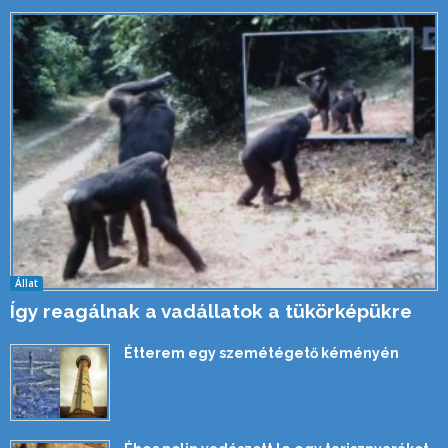
Állat
Így reagálnak a vadállatok a tükörképükre
Étterem egy szemétégető kéményén