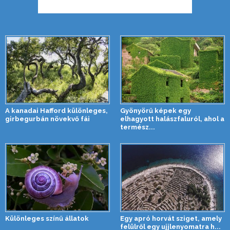
A kanadai Hafford különleges,
Gyönyörű képek egy
girbegurbán növekvő fái
elhagyott halászfaluról, ahol a
termész...
Különleges színű állatok
Egy apró horvát sziget, amely
felülről egy ujjlenyomatra h...