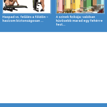
Haspad vs. felülés a földön –
A színek fizikája: valóban
hasizom biztonságosan ...
hűvösebb marad egy fehérre
fest...