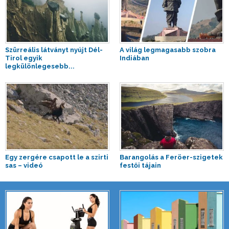
Szürreális látványt nyújt Dél-
A világ legmagasabb szobra
Tirol egyik
Indiában
legkülönlegesebb...
Egy zergére csapott le a szirti
Barangolás a Feröer-szigetek
sas – videó
festői tájain