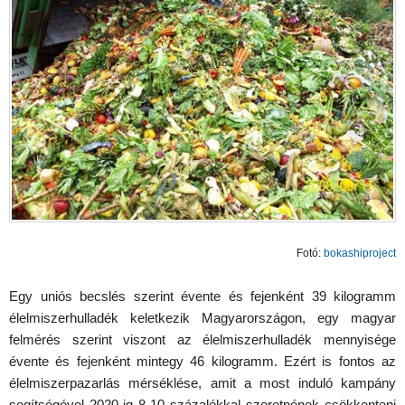
Fotó:
bokashiproject
Egy uniós becslés szerint évente és fejenként 39 kilogramm
élelmiszerhulladék keletkezik Magyarországon, egy magyar
felmérés szerint viszont az élelmiszerhulladék mennyisége
évente és fejenként mintegy 46 kilogramm. Ezért is fontos az
élelmiszerpazarlás mérséklése, amit a most induló kampány
segítségével 2020-ig 8-10 százalékkal szeretnének csökkenteni