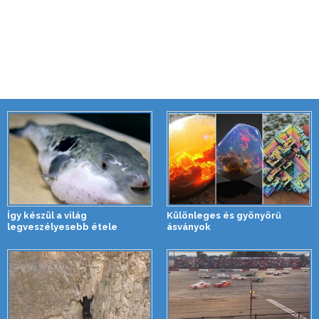
Így készül a világ
Különleges és gyönyörű
legveszélyesebb étele
ásványok