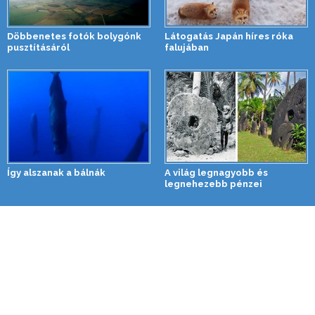
Döbbenetes fotók bolygónk
Látogatás Japán híres róka
pusztításáról
falujában
Így alszanak a bálnák
A világ legnagyobb és
legnehezebb pénzei