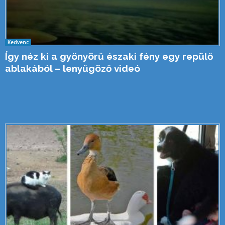
Kedvenc
Így néz ki a gyönyörű északi fény egy repülő
ablakából – lenyűgöző videó