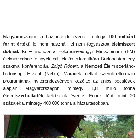
Magyarországon a háztartások évente mintegy
100 milliárd
forint
értékű
fel nem használt, el nem fogyasztott
élelmiszert
dobnak ki
– mondta a Földművelésügyi Minisztérium (FM)
élelmiszerlánc-felügyeletért felelős államtitkára Budapesten egy
szakmai konferencián.
Zsigó Róbert
, a Nemzeti Élelmiszerlánc-
biztonsági Hivatal (Nébih) Maradék nélkül szemléletformáló
programjának nyitórendezvényén közölte: az uniós becslések
alapján Magyarországon mintegy 1,8 millió tonna
élelmiszerhulladék
keletkezik évente. Ennek több mint 20
százaléka, mintegy 400 000 tonna a háztartásokban.