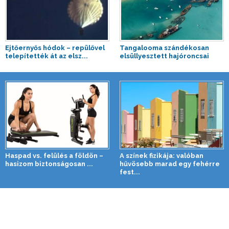
Ejtőernyős hódok – repülővel
Tangalooma szándékosan
telepítették át az elsz...
elsüllyesztett hajóroncsai
Haspad vs. felülés a földön –
A színek fizikája: valóban
hasizom biztonságosan ...
hűvösebb marad egy fehérre
fest...