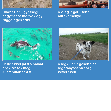
Hihetetlen ügyességű
A világ legőrültebb
hegymászó medvék egy
autóversenye
függőleges szikl...
Delfinekkel játszó bálnát
A legkülönlegesebb és
örökítettek meg
legaranyosabb corgi
Ausztráliában &#...
keverékek