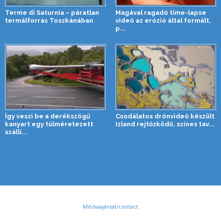
Terme di Saturnia – páratlan
Magával ragadó time-lapse
termálforrás Toszkánában
videó az erózió által formált,
p...
Így veszi be a derékszögű
Csodálatos drónvideó készült
kanyart egy túlméretezett
Izland rejtőzködő, színes tav...
szállí...
Médiaajánlat/contact