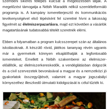
szembeni sikeres fellépés kulcsát a megelőzésben látják. A
megelőzést támogatja a Nébih Maradék nélkül szemléletformáló
programja is. A kampány ismeretterjesztő és kommunikációs
tevékenységével első lépésként fel szeretné hívni a lakosság
figyelmét az
élelmiszerpazarlásra
, majd ezt követően a vásárlók
magatartásának tudatosabbá tételét szeretnék elérni.
Ebben a folyamatban a program kulcsszerepet szán az általános
iskolásoknak. A készülő rövid, játékos tananyag révén ugyanis
már a gyermekek könnyen elsajátíthatják a legfontosabb
ismereteket. Emellett a Nébih szakemberei az élelmiszer-
előállítók, az élelmiszerkereskedők, a vendéglátásban dolgozók
és a civil szervezetek bevonásával a magyar és a nemzetközi jó
gyakorlatok összegyűjtését, valamint a magyar jogszabályi
környezethez illeszkedő útmutató kidolgozását is célul tűzték ki.