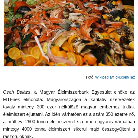
Fotó:
Wikipedia
/
flickr.com/Taz
Cseh Balázs
, a Magyar Élelmiszerbank Egyesület elnöke az
MTI-nek elmondta: Magyarországon a karitatív szervezetek
tavaly mintegy 300 ezer nélkülöző magyar emberhez tudtak
élelmiszert eljuttatni. Az idén várhatóan ez a szám 350 ezerre nő,
a múlt évi 2600 tonna élelmiszerrel szemben ugyanis várhatóan
mintegy 4000 tonna élelmiszert sikerül majd összegyűjteni a
rászorulóknak.