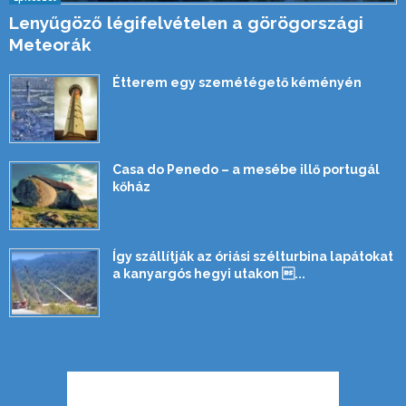
Lenyűgöző légifelvételen a görögországi
Meteorák
Étterem egy szemétégető kéményén
Casa do Penedo – a mesébe illő portugál
kőház
Így szállítják az óriási szélturbina lapátokat
a kanyargós hegyi utakon ...