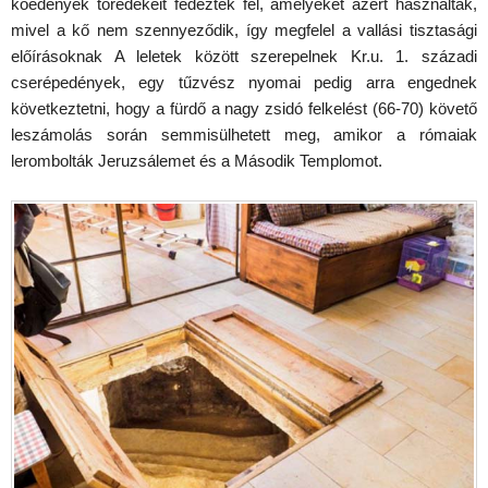
kőedények töredékeit fedezték fel, amelyeket azért használtak,
mivel a kő nem szennyeződik, így megfelel a vallási tisztasági
előírásoknak A leletek között szerepelnek Kr.u. 1. századi
cserépedények, egy tűzvész nyomai pedig arra engednek
következtetni, hogy a fürdő a nagy zsidó felkelést (66-70) követő
leszámolás során semmisülhetett meg, amikor a rómaiak
lerombolták Jeruzsálemet és a Második Templomot.