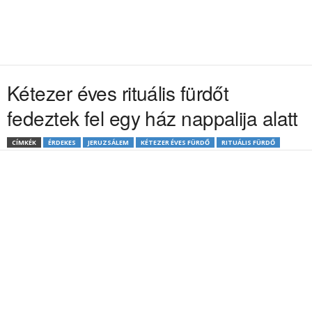
Kétezer éves rituális fürdőt
fedeztek fel egy ház nappalija alatt
CÍMKÉK
ÉRDEKES
JERUZSÁLEM
KÉTEZER ÉVES FÜRDŐ
RITUÁLIS FÜRDŐ