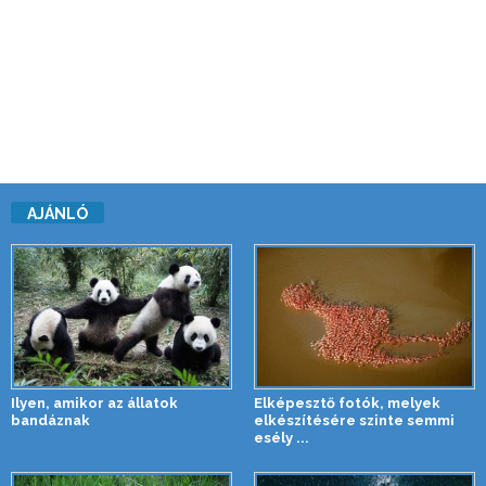
AJÁNLÓ
Ilyen, amikor az állatok
Elképesztő fotók, melyek
bandáznak
elkészítésére szinte semmi
esély ...