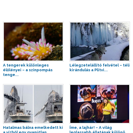
A tengerek különleges
Lélegzetelállító felvétel – téli
élőlényei – a színpompás
kirándulás a Plitvi...
tenge...
Hatalmas bálna emelkedett ki
Íme, a lajhár! – A világ
a vízből egy gyanútlan
leglassabb állatának különö...