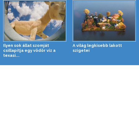
Ilyen sok állat szomját
A világ legkisebb lakott
csillapítja egy vödör víz a
szigetei
texasi...