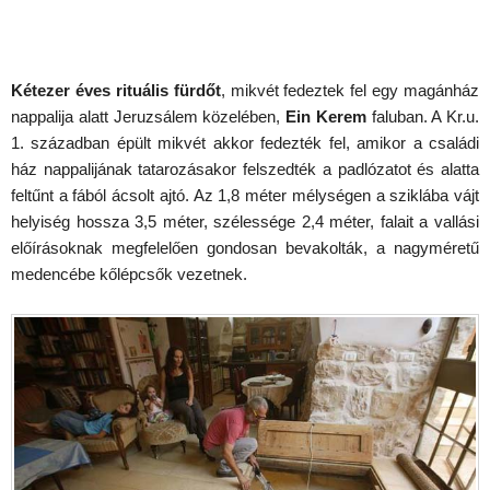
Kétezer éves rituális fürdőt
, mikvét fedeztek fel egy magánház
nappalija alatt Jeruzsálem közelében,
Ein Kerem
faluban. A Kr.u.
1. században épült mikvét akkor fedezték fel, amikor a családi
ház nappalijának tatarozásakor felszedték a padlózatot és alatta
feltűnt a fából ácsolt ajtó. Az 1,8 méter mélységen a sziklába vájt
helyiség hossza 3,5 méter, szélessége 2,4 méter, falait a vallási
előírásoknak megfelelően gondosan bevakolták, a nagyméretű
medencébe kőlépcsők vezetnek.