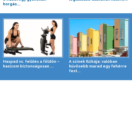
horgás...
Haspad vs. felülés a földön –
A színek fizikája: valóban
hasizom biztonságosan ...
hűvösebb marad egy fehérre
fest...