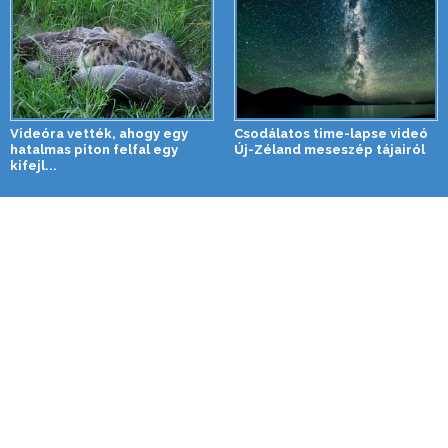
Videóra vették, ahogy egy
Csodálatos time-lapse videó
hatalmas piton felfal egy
Új-Zéland meseszép tájairól
kifejl...