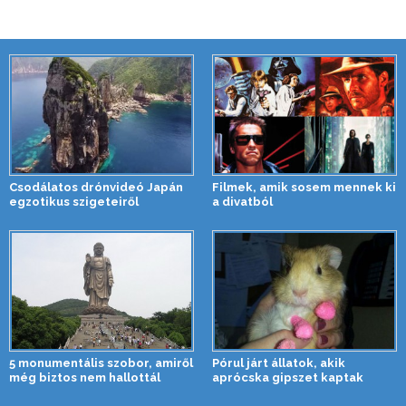
Csodálatos drónvideó Japán
Filmek, amik sosem mennek ki
egzotikus szigeteiről
a divatból
5 monumentális szobor, amiről
Pórul járt állatok, akik
még biztos nem hallottál
aprócska gipszet kaptak