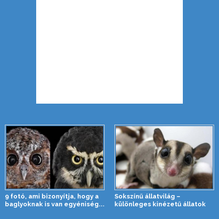
9 fotó, ami bizonyítja, hogy a
Sokszínű állatvilág –
baglyoknak is van egyéniség...
különleges kinézetű állatok