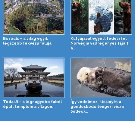
Bozouls – a világ egyik
Kutyájával együtt fedezi fel
legszebb fekvésű faluja
Norvégia vadregényes tájait
a...
TodaiJi – a legnagyobb fából
Így védelmezi kicsinyét a
épült templom a világon...
gondoskodó tengeri vidra
(videó)...