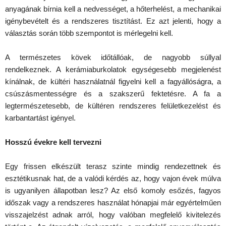
anyagának bírnia kell a nedvességet, a hőterhelést, a mechanikai
igénybevételt és a rendszeres tisztítást. Ez azt jelenti, hogy a
választás során több szempontot is mérlegelni kell.
A természetes kövek időtállóak, de nagyobb súllyal
rendelkeznek. A kerámiaburkolatok egységesebb megjelenést
kínálnak, de kültéri használatnál figyelni kell a fagyállóságra, a
csúszásmentességre és a szakszerű fektetésre. A fa a
legtermészetesebb, de kültéren rendszeres felületkezelést és
karbantartást igényel.
Hosszú évekre kell tervezni
Egy frissen elkészült terasz szinte mindig rendezettnek és
esztétikusnak hat, de a valódi kérdés az, hogy vajon évek múlva
is ugyanilyen állapotban lesz? Az első komoly esőzés, fagyos
időszak vagy a rendszeres használat hónapjai már egyértelműen
visszajelzést adnak arról, hogy valóban megfelelő kivitelezés