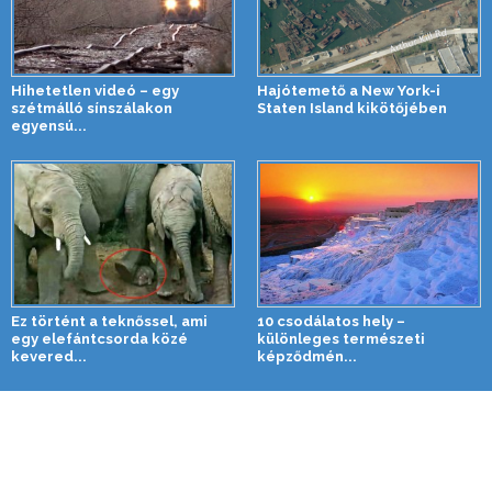
Hihetetlen videó – egy
Hajótemető a New York-i
szétmálló sínszálakon
Staten Island kikötőjében
egyensú...
Ez történt a teknőssel, ami
10 csodálatos hely –
egy elefántcsorda közé
különleges természeti
kevered...
képződmén...