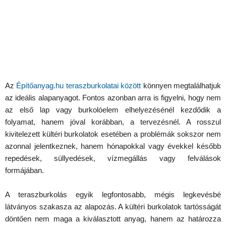
Az
Építőanyag.hu teraszburkolatai között
könnyen megtalálhatjuk
az ideális alapanyagot. Fontos azonban arra is figyelni, hogy nem
az első lap vagy burkolóelem elhelyezésénél kezdődik a
folyamat, hanem jóval korábban, a tervezésnél. A rosszul
kivitelezett kültéri burkolatok esetében a problémák sokszor nem
azonnal jelentkeznek, hanem hónapokkal vagy évekkel később
repedések, süllyedések, vízmegállás vagy felválások
formájában.
A teraszburkolás egyik legfontosabb, mégis legkevésbé
látványos szakasza az alapozás. A kültéri burkolatok tartósságát
döntően nem maga a kiválasztott anyag, hanem az határozza