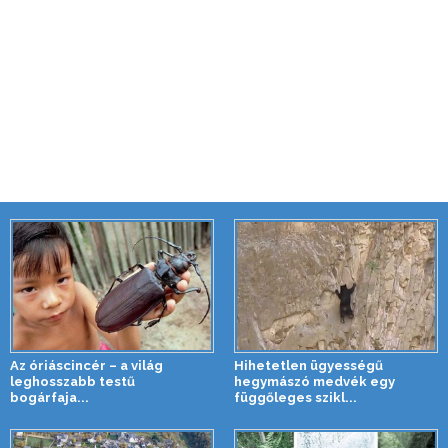
Az óriáscincér – a világ
Hihetetlen ügyességű
leghosszabb testű
hegymászó medvék egy
bogárfaja...
függőleges szikl...