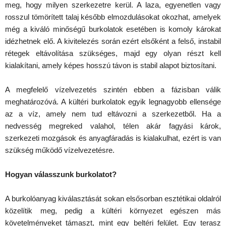
meg, hogy milyen szerkezetre kerül. A laza, egyenetlen vagy
rosszul tömörített talaj később elmozdulásokat okozhat, amelyek
még a kiváló minőségű burkolatok esetében is komoly károkat
idézhetnek elő. A kivitelezés során ezért elsőként a felső, instabil
rétegek eltávolítása szükséges, majd egy olyan részt kell
kialakítani, amely képes hosszú távon is stabil alapot biztosítani.
A megfelelő vízelvezetés szintén ebben a fázisban válik
meghatározóvá. A kültéri burkolatok egyik legnagyobb ellensége
az a víz, amely nem tud eltávozni a szerkezetből. Ha a
nedvesség megreked valahol, télen akár fagyási károk,
szerkezeti mozgások és anyagfáradás is kialakulhat, ezért is van
szükség működő vízelvezetésre.
Hogyan válasszunk burkolatot?
A burkolóanyag kiválasztását sokan elsősorban esztétikai oldalról
közelítik meg, pedig a kültéri környezet egészen más
követelményeket támaszt, mint egy beltéri felület. Egy terasz