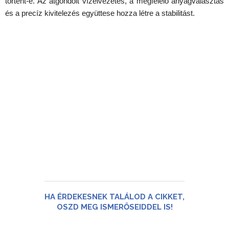
történt-e. Az átgondolt vízelvezetés, a megfelelő anyagválasztás
és a precíz kivitelezés együttese hozza létre a stabilitást.
HA ÉRDEKESNEK TALÁLOD A CIKKET,
OSZD MEG ISMERŐSEIDDEL IS!