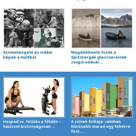
Szívmelengető és vidám
Megdöbbentő fotók a
képek a múltból
Spitzbergák gleccsereinek
zsugorodásár...
Haspad vs. felülés a földön –
A színek fizikája: valóban
hasizom biztonságosan ...
hűvösebb marad egy fehérre
fest...