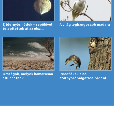
Ejtőernyős hódok – repülővel
A világ leghangosabb madara
telepítették át az elsz...
Országok, melyek hamarosan
Récefiókák első
eltűnhetnek
szárnypróbálgatása [videó]