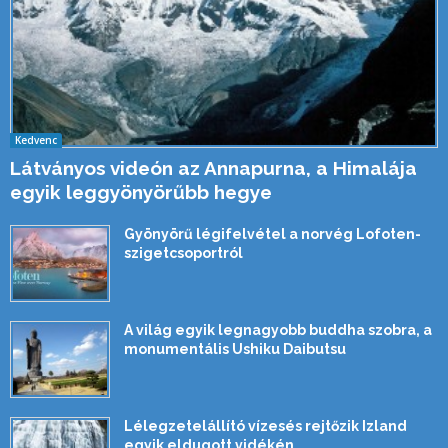
Kedvenc
Látványos videón az Annapurna, a Himalája
egyik leggyönyörűbb hegye
Gyönyörű légifelvétel a norvég Lofoten-
szigetcsoportról
A világ egyik legnagyobb buddha szobra, a
monumentális Ushiku Daibutsu
Lélegzetelállító vízesés rejtőzik Izland
egyik eldugott vidékén