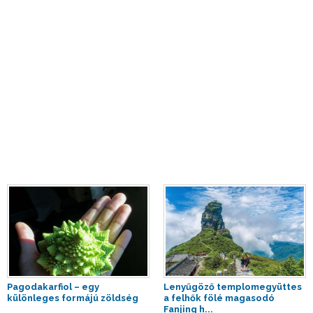
Pagodakarfiol – egy
Lenyűgöző templomegyüttes
különleges formájú zöldség
a felhők fölé magasodó
Fanjing h...