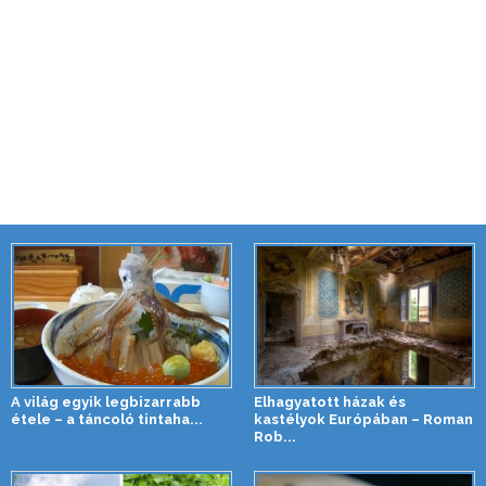
A világ egyik legbizarrabb
Elhagyatott házak és
étele – a táncoló tintaha...
kastélyok Európában – Roman
Rob...