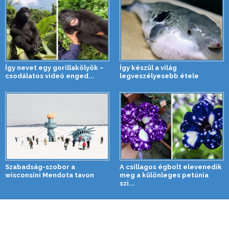
Így nevet egy gorillakölyök –
Így készül a világ
csodálatos videó enged...
legveszélyesebb étele
Szabadság-szobor a
A csillagos égbolt elevenedik
wisconsini Mendota tavon
meg a különleges petúnia
szi...