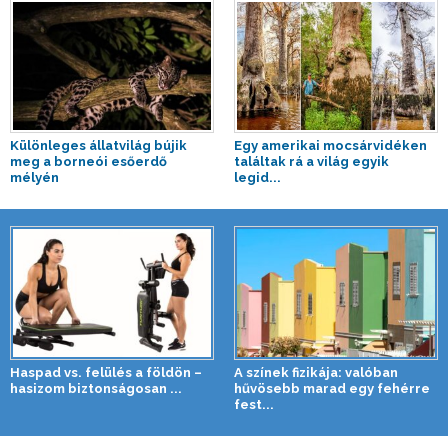
Különleges állatvilág bújik
Egy amerikai mocsárvidéken
meg a borneói esőerdő
találtak rá a világ egyik
mélyén
legid...
Haspad vs. felülés a földön –
A színek fizikája: valóban
hasizom biztonságosan ...
hűvösebb marad egy fehérre
fest...