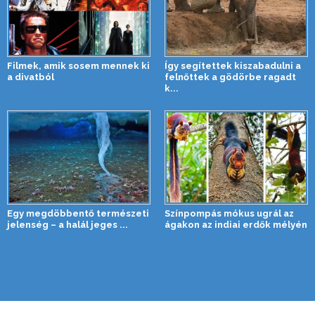
Filmek, amik sosem mennek ki
Így segítettek kiszabadulni a
a divatból
felnőttek a gödörbe ragadt
k...
Egy megdöbbentő természeti
Színpompás mókus ugrál az
jelenség – a halál jeges ...
ágakon az indiai erdők mélyén