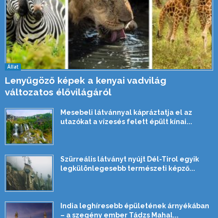
Állat
Lenyűgöző képek a kenyai vadvilág
változatos élővilágáról
Mesebeli látvánnyal kápráztatja el az
utazókat a vízesés felett épült kínai...
Szürreális látványt nyújt Dél-Tirol egyik
legkülönlegesebb természeti képző...
India leghíresebb épületének árnyékában
– a szegény ember Tádzs Mahal...