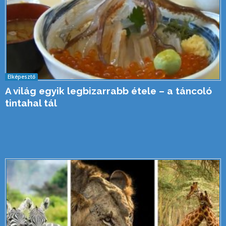
Elképesztő
A világ egyik legbizarrabb étele – a táncoló
tintahal tál