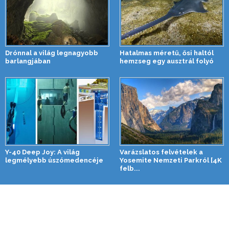
Drónnal a világ legnagyobb
Hatalmas méretű, ősi haltól
barlangjában
hemzseg egy ausztrál folyó
Y-40 Deep Joy: A világ
Varázslatos felvételek a
legmélyebb úszómedencéje
Yosemite Nemzeti Parkról [4K
felb...