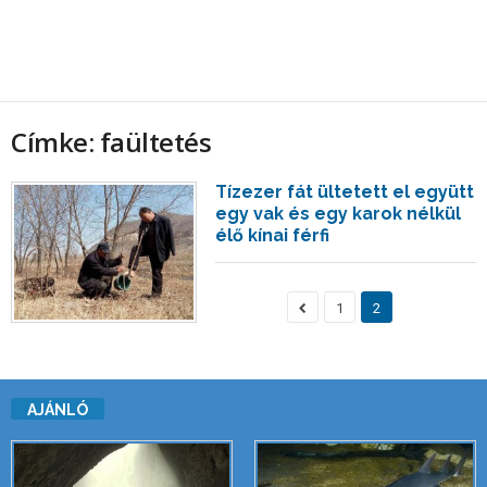
Címke: faültetés
Tízezer fát ültetett el együtt
egy vak és egy karok nélkül
élő kínai férfi
1
2
AJÁNLÓ