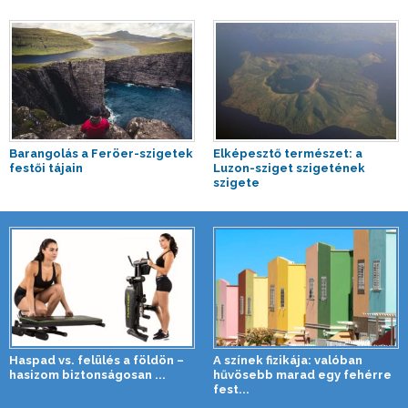
Barangolás a Feröer-szigetek
Elképesztő természet: a
festői tájain
Luzon-sziget szigetének
szigete
Haspad vs. felülés a földön –
A színek fizikája: valóban
hasizom biztonságosan ...
hűvösebb marad egy fehérre
fest...