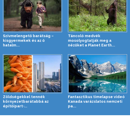
Szívmelengető barátság –
Táncoló medvék
kisgyermekek és az ő
mosolyogtatják meg a
hatalm...
nézőket a Planet Earth...
Zöldségekkel tennék
Fantasztikus timelapse videó
környezetbarátabbá az
Kanada varázslatos nemzeti
építőipart ̵...
pa...