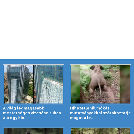
A világ legmagasabb
Hihetetlenül mókás
mesterséges vízesése zuhan
mutatványokkal szórakoztatja
alá egy kín...
magát a le...