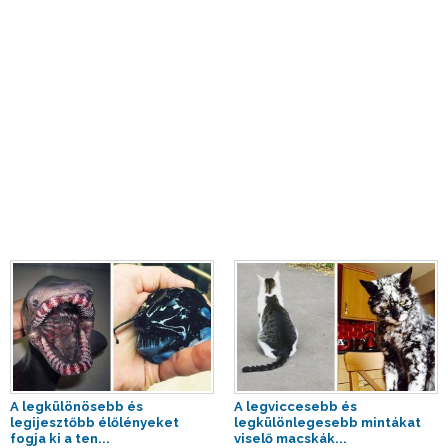
A legkülönösebb és
A legviccesebb és
legijesztőbb élőlényeket
legkülönlegesebb mintákat
fogja ki a ten...
viselő macskák...