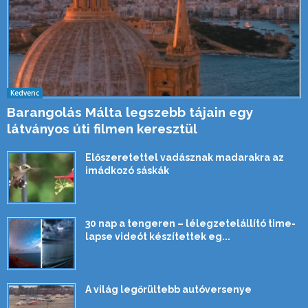
Kedvenc
Barangolás Málta legszebb tájain egy
látványos úti filmen keresztül
Előszeretettel vadásznak madarakra az
imádkozó sáskák
30 nap a tengeren – lélegzetelállító time-
lapse videót készítettek eg...
A világ legőrültebb autóversenye