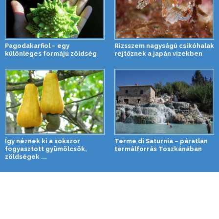
Pagodakarfiol – egy
Rizsszem nagyságú csikóhalak
különleges formájú zöldség
rejtőznek a japán vizekben
Így néznek ki a sokszor
Terme di Saturnia – páratlan
fogyasztott gyümölcsök,
termálforrás Toszkánában
zöldségek ...