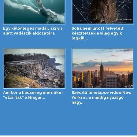
Egy különleges madár, aki víz
Soha nem látott felvételt
alatt vadászik áldozatára
készítettek a világ egyik
legkül...
Amikor a hadsereg mérnökei
Szédítő timelapse videó New
“elzárták” a Niagar...
Yorkról, a mindig nyüzsgő
nagy...