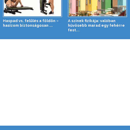
Haspad vs. felülés a földön –
A színek fizikája: valóban
hasizom biztonságosan ...
hűvösebb marad egy fehérre
fest...