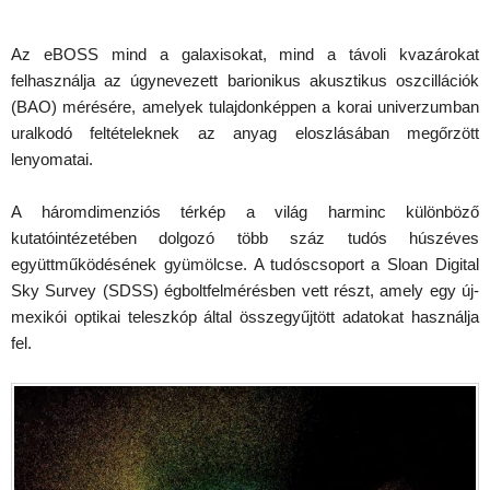
Az eBOSS mind a galaxisokat, mind a távoli kvazárokat
felhasználja az úgynevezett barionikus akusztikus oszcillációk
(BAO) mérésére, amelyek tulajdonképpen a korai univerzumban
uralkodó feltételeknek az anyag eloszlásában megőrzött
lenyomatai.
A háromdimenziós térkép a világ harminc különböző
kutatóintézetében dolgozó több száz tudós húszéves
együttműködésének gyümölcse. A tudóscsoport a Sloan Digital
Sky Survey (SDSS) égboltfelmérésben vett részt, amely egy új-
mexikói optikai teleszkóp által összegyűjtött adatokat használja
fel.