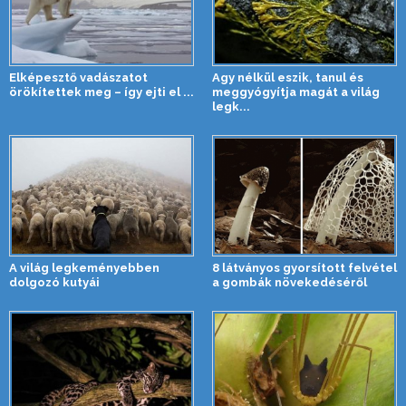
Elképesztő vadászatot
Agy nélkül eszik, tanul és
örökítettek meg – így ejti el ...
meggyógyítja magát a világ
legk...
A világ legkeményebben
8 látványos gyorsított felvétel
dolgozó kutyái
a gombák növekedéséről