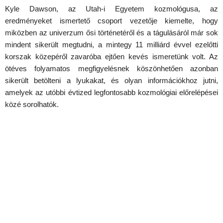
Kyle Dawson, az Utah-i Egyetem kozmológusa, az
eredményeket ismertető csoport vezetője kiemelte, hogy
miközben az univerzum ősi történetéről és a tágulásáról már sok
mindent sikerült megtudni, a mintegy 11 milliárd évvel ezelőtti
korszak közepéről zavaróba ejtően kevés ismeretünk volt. Az
ötéves folyamatos megfigyelésnek köszönhetően azonban
sikerült betölteni a lyukakat, és olyan információkhoz jutni,
amelyek az utóbbi évtized legfontosabb kozmológiai előrelépései
közé sorolhatók.