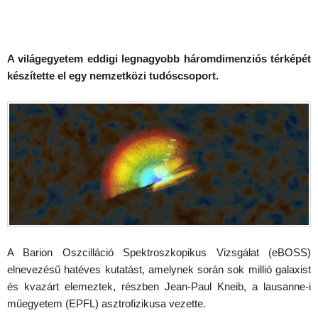
A világegyetem eddigi legnagyobb háromdimenziós térképét
készítette el egy nemzetközi tudóscsoport.
A Barion Oszcilláció Spektroszkopikus Vizsgálat (eBOSS)
elnevezésű hatéves kutatást, amelynek során sok millió galaxist
és kvazárt elemeztek, részben Jean-Paul Kneib, a lausanne-i
műegyetem (EPFL) asztrofizikusa vezette.