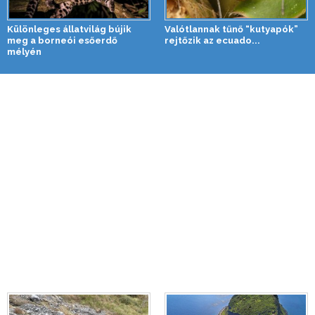
Különleges állatvilág bújik
Valótlannak tűnő “kutyapók”
meg a borneói esőerdő
rejtőzik az ecuado...
mélyén