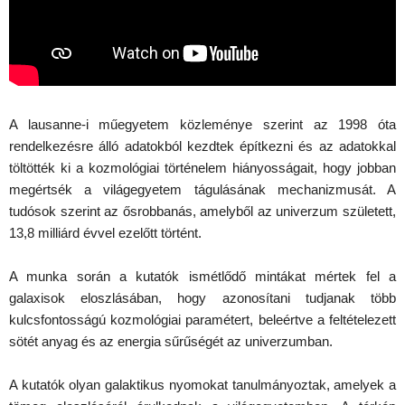
A lausanne-i műegyetem közleménye szerint az 1998 óta
rendelkezésre álló adatokból kezdtek építkezni és az adatokkal
töltötték ki a kozmológiai történelem hiányosságait, hogy jobban
megértsék a világegyetem tágulásának mechanizmusát. A
tudósok szerint az ősrobbanás, amelyből az univerzum született,
13,8 milliárd évvel ezelőtt történt.
A munka során a kutatók ismétlődő mintákat mértek fel a
galaxisok eloszlásában, hogy azonosítani tudjanak több
kulcsfontosságú kozmológiai paramétert, beleértve a feltételezett
sötét anyag és az energia sűrűségét az univerzumban.
A kutatók olyan galaktikus nyomokat tanulmányoztak, amelyek a