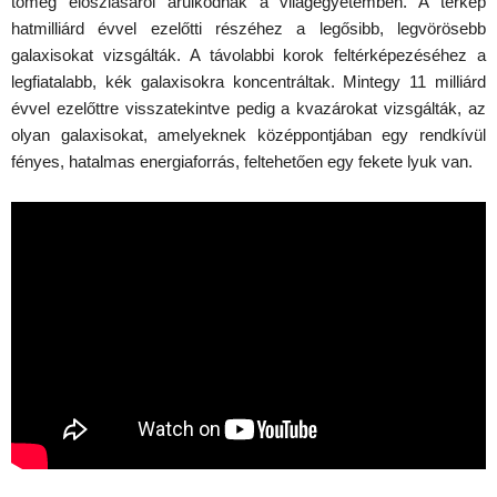
tömeg eloszlásáról árulkodnak a világegyetemben. A térkép
hatmilliárd évvel ezelőtti részéhez a legősibb, legvörösebb
galaxisokat vizsgálták. A távolabbi korok feltérképezéséhez a
legfiatalabb, kék galaxisokra koncentráltak. Mintegy 11 milliárd
évvel ezelőttre visszatekintve pedig a kvazárokat vizsgálták, az
olyan galaxisokat, amelyeknek középpontjában egy rendkívül
fényes, hatalmas energiaforrás, feltehetően egy fekete lyuk van.