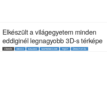
Elkészült a világegyetem minden
eddiginél legnagyobb 3D-s térképe
CÍMKÉK
EBOSS
GALAXIS
NAPRENDSZER
TEJÚT
ŰRKUTATÁS