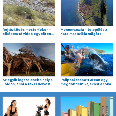
Rejtőzködés mesterfokon –
Monemvaszia – település a
elképesztő videó egy sörén...
hatalmas szikla mögött
Az egyik legszelesebb hely a
Polippal csapott arcon egy
Földön, ahol a fák is dőlve n...
megdöbbent kajakost a fóka