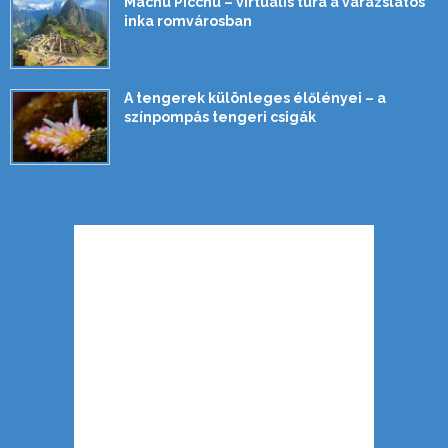
Machu Picchu – virtuális túra a varázslatos
inka romvárosban
A tengerek különleges élőlényei – a
színpompás tengeri csigák