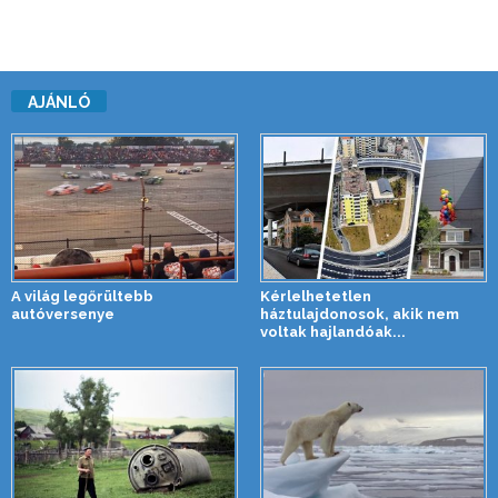
AJÁNLÓ
A világ legőrültebb
Kérlelhetetlen
autóversenye
háztulajdonosok, akik nem
voltak hajlandóak...