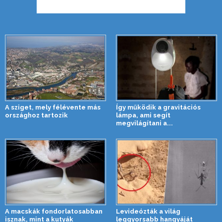
A sziget, mely félévente más
Így működik a gravitációs
országhoz tartozik
lámpa, ami segít
megvilágítani a...
A macskák fondorlatosabban
Levideózták a világ
isznak, mint a kutyák
leggyorsabb hangyáját