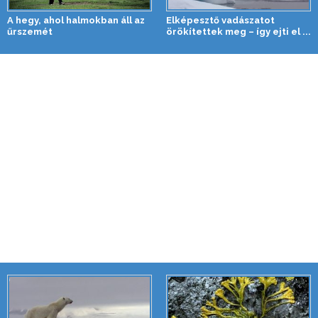
A hegy, ahol halmokban áll az
Elképesztő vadászatot
űrszemét
örökítettek meg – így ejti el ...